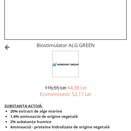
Amelioratori de sol
ARBUȘTI FRUCTIFERI
ARDEI IUTE
Erbicide
Insecticide
Fungicide
BUMBAC
Insecticide
Fertilizanți foliari
Acaricide
CAIS
Fertilizanți foliari
Biostimulator ALG GREEN
Fungicide
ARDEI
Insecticide
Erbicide
Acaricide
Fungicide
Biostimulatori
Insecticide
Fertilizanți foliari
Fertilizanți foliari
Adjuvanți
116,55 Lei
64,38 Lei
Dezinfectant sol
CĂPȘUN
Economisesti:
52,17
Lei
ARPAGIC
Fungicide
SUBSTANȚA ACTIVĂ:
Erbicide
Insecticide
20% extract de alge marine
BOB
1,6% aminoacizi de origine vegetală
Acaricide
2% substanțe humice
Erbicide
Fertilizanți foliari
Aminoacizi - proteine hidrolizate de origine vegetală