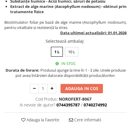
Substanțe humice - Acizi humici, săruri de potasiu
BROCCOLI
CARTOF
Extract de alge marine (Ascophyllum nodosum) - obtinut prin
Fungicide
Fungicide
tratamente fizice
Insecticide
Insecticide
Biostimulator foliar pe bază de alge marine (Ascophyllum nodosum),
Fertilizanți foliari
Biostimulatori
pentru vitalitate și rezistență la stres.
Data ultimei actualizări: 01.01.2026
BUMBAC
Fertilizanți foliari
CASTRAVEȚI
Selectează ambalaj
:
Fertilizanți foliari
CAIS
Fungicide
1 L
10 L
Insecticide
Erbicide
IN STOC
Acaricide
Fungicide
Durata de livrare:
Produsul ajunge la tine în 1 - 3 zile. Unele produse
Fertilizanți foliari
Insecticide
pot avea întârzieri datorate disponibilității producătorilor.
CASTRAVEȚI CORNIȘON
Acaricide
ADAUGA IN COS
Biostimulatori
Insecticide
Fertilizanți foliari
CEAPĂ
Cod Produs:
NOROFERT-8067
Adjuvanți
Ai nevoie de ajutor?
0744395787
/
0740274992
Insecticide
CAMELINĂ
Biostimulatori
Adauga la Favorite
Cere informatii
Fungicide
Fertilizanți foliari
CÂNEPĂ
CEREALE PĂIOASE