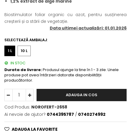
1,2% extract de alge marine
BROCCOLI
CARTOF
Fungicide
Fungicide
Biostimulator foliar organic cu azot, pentru susținerea
Insecticide
Insecticide
creșterii și a stării de vegetație.
Fertilizanți foliari
Biostimulatori
Data ultimei actualizări: 01.01.2026
BUMBAC
Fertilizanți foliari
SELECTEAZĂ AMBALAJ
:
CASTRAVEȚI
Fertilizanți foliari
CAIS
Fungicide
1 L
10 L
Insecticide
Erbicide
IN STOC
Acaricide
Fungicide
Durata de livrare:
Produsul ajunge la tine în 1 - 3 zile. Unele
Fertilizanți foliari
Insecticide
produse pot avea întârzieri datorate disponibilității
producătorilor.
CASTRAVEȚI CORNIȘON
Acaricide
Biostimulatori
Insecticide
ADAUGA IN COS
Fertilizanți foliari
CEAPĂ
Adjuvanți
Insecticide
Cod Produs:
NOROFERT-2658
CAMELINĂ
Biostimulatori
Ai nevoie de ajutor?
0744395787
/
0740274992
Fungicide
Fertilizanți foliari
CÂNEPĂ
CEREALE PĂIOASE
ADAUGA LA FAVORITE