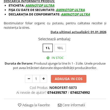
DESCARCĂ INFORMAȚII PRODUS:
BROCCOLI
CARTOF
ETICHETA:
AMINOTOP ULTRA
Fungicide
Fungicide
FIȘA CU DATE DE SECURITATE:
AMINOTOP ULTRA
DECLARAȚIA DE CONFORMITATE:
AMINOTOP ULTRA
Insecticide
Insecticide
Fertilizanți foliari
Biostimulatori
Biostimulator foliar organic cu potasiu, pentru calitatea recoltei și
rezistența la stres.
BUMBAC
Fertilizanți foliari
Data ultimei actualizări: 01.01.2026
CASTRAVEȚI
Fertilizanți foliari
Selectează ambalaj
:
CAIS
Fungicide
1 L
10 L
Insecticide
Erbicide
Acaricide
Fungicide
IN STOC
Fertilizanți foliari
Insecticide
Durata de livrare:
Produsul ajunge la tine în 1 - 3 zile. Unele produse
CASTRAVEȚI CORNIȘON
pot avea întârzieri datorate disponibilității producătorilor.
Acaricide
Biostimulatori
Insecticide
ADAUGA IN COS
Fertilizanți foliari
CEAPĂ
Cod Produs:
NOROFERT-5073
Adjuvanți
Insecticide
Ai nevoie de ajutor?
0744395787
/
0740274992
CAMELINĂ
Biostimulatori
Fungicide
Fertilizanți foliari
Adauga la Favorite
Cere informatii
CÂNEPĂ
CEREALE PĂIOASE