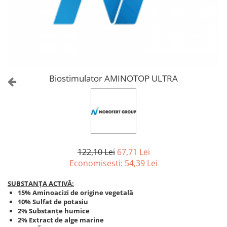
Amelioratori de sol
ARBUȘTI FRUCTIFERI
ARDEI IUTE
Erbicide
Insecticide
Fungicide
BUMBAC
Insecticide
Fertilizanți foliari
Acaricide
CAIS
Fertilizanți foliari
Biostimulator AMINOTOP ULTRA
Fungicide
ARDEI
Insecticide
Erbicide
Acaricide
Fungicide
Biostimulatori
Insecticide
Fertilizanți foliari
Fertilizanți foliari
Adjuvanți
122,10 Lei
67,71 Lei
Dezinfectant sol
CĂPȘUN
Economisesti:
54,39
Lei
ARPAGIC
Fungicide
SUBSTANȚA ACTIVĂ:
Erbicide
Insecticide
15% Aminoacizi de origine vegetală
BOB
10% Sulfat de potasiu
Acaricide
2% Substanțe humice
Erbicide
Fertilizanți foliari
2% Extract de alge marine