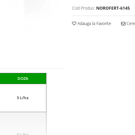
Cod Produs:
NOROFERT-6145
Adauga la Favorite
Cere 
DOZA
5 L/ha
5 L/ha