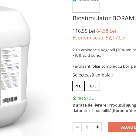
Biostimulator BORA
116,55 Lei
64,38 Lei
Economisesti:
52,17
Lei
20% aminoacizi vegetali (70% aminoa
•10% acid boric.
Fertilizant foliar complex cu bor, pen
Selectează ambalaj
:
1 L
10 L
IN STOC
Durata de livrare:
Produsul ajunge 
datorate disponibilității producător
ADAUG