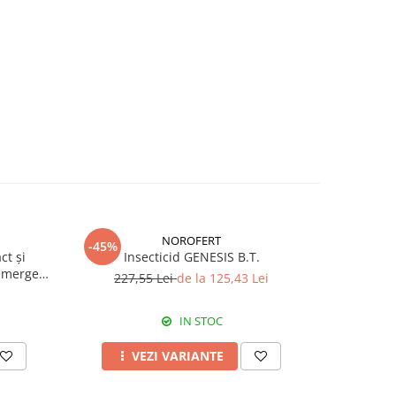
NOROFERT
-45%
-39%
ct și
Insecticid GENESIS B.T.
Fertiliza
emergent
227,55 Lei
de la 125,43 Lei
7
IN STOC
VEZI VARIANTE
A