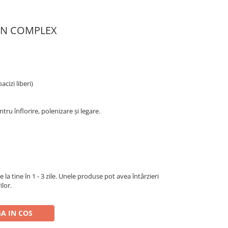
MIN COMPLEX
cizi liberi)
tru înflorire, polenizare și legare.
la tine în 1 - 3 zile. Unele produse pot avea întârzieri
ilor.
A IN COS