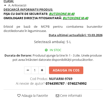
CLASA:
BROCCOLI
CARTOF
A. Ariloxiacizi
Fungicide
Fungicide
DESCARCĂ INFORMAȚII PRODUS:
FIȘA CU DATE DE SECURITATE:
BUTOXONE M-40
Insecticide
Insecticide
OMOLOGARE DIRECȚIA FITOSANITARĂ:
BUTOXONE M-40
Fertilizanți foliari
Biostimulatori
Erbicid pe bază de MCPB pentru combaterea buruienilor
BUMBAC
Fertilizanți foliari
dicotiledonate în leguminoase.
CASTRAVEȚI
Fertilizanți foliari
Data ultimei actualizări: 13.03.2026
CAIS
Fungicide
Selectează ambalaj
:
5 L
Insecticide
Erbicide
IN STOC
Acaricide
Fungicide
Durata de livrare:
Produsul ajunge la tine în 1 - 3 zile. Unele produse
Fertilizanți foliari
pot avea întârzieri datorate disponibilității producătorilor.
Insecticide
CASTRAVEȚI CORNIȘON
Acaricide
ADAUGA IN COS
Biostimulatori
Insecticide
Fertilizanți foliari
CEAPĂ
Cod Produs:
NUFARM-9769
Ai nevoie de ajutor?
0744395787
/
0740274992
Adjuvanți
Insecticide
CAMELINĂ
Biostimulatori
Adauga la Favorite
Cere informatii
Fungicide
Fertilizanți foliari
CÂNEPĂ
CEREALE PĂIOASE