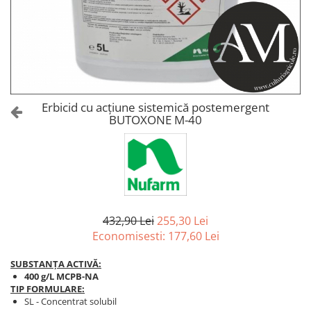
Amelioratori de sol
ARBUȘTI FRUCTIFERI
ARDEI IUTE
Erbicide
Insecticide
Fungicide
BUMBAC
Insecticide
Fertilizanți foliari
Acaricide
CAIS
Fertilizanți foliari
Erbicid cu acțiune sistemică postemergent
Fungicide
BUTOXONE M-40
ARDEI
Insecticide
Erbicide
Acaricide
Fungicide
Biostimulatori
Insecticide
Fertilizanți foliari
Fertilizanți foliari
Adjuvanți
Dezinfectant sol
432,90 Lei
255,30 Lei
CĂPȘUN
Economisesti:
177,60
Lei
ARPAGIC
Fungicide
Erbicide
Insecticide
SUBSTANȚA ACTIVĂ:
BOB
400 g/L MCPB-NA
Acaricide
TIP FORMULARE:
Erbicide
Fertilizanți foliari
SL - Concentrat solubil