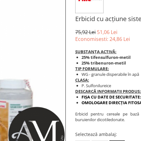
Erbicid cu acțiune s
75,92 Lei
51,06 Lei
Economisesti:
24,86
Lei
SUBSTANȚA ACTIVĂ:
25% tifensulfuron-metil
25%​ tribenuron-metil
TIP FORMULARE:
WG - granule disperabile în apă
CLASA:
P. Sulfonilureice
DESCARCĂ INFORMAȚII PRODUS:
FIȘA CU DATE DE SECURITATE
OMOLOGARE DIRECȚIA FITOS
Erbicid pentru cereale pe bază
buruienilor dicotiledonate.
Selectează ambalaj
: