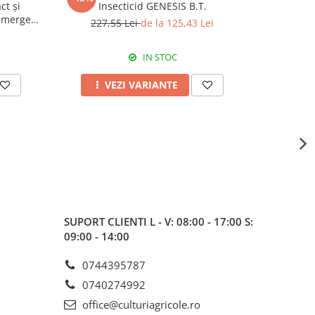
ct și
Insecticid GENESIS B.T.
Fertiliza
emergent
227,55 Lei
de la 125,43 Lei
7
IN STOC
VEZI VARIANTE
A
SUPORT CLIENTI
L - V: 08:00 - 17:00 S:
09:00 - 14:00
0744395787
0740274992
office@culturiagricole.ro