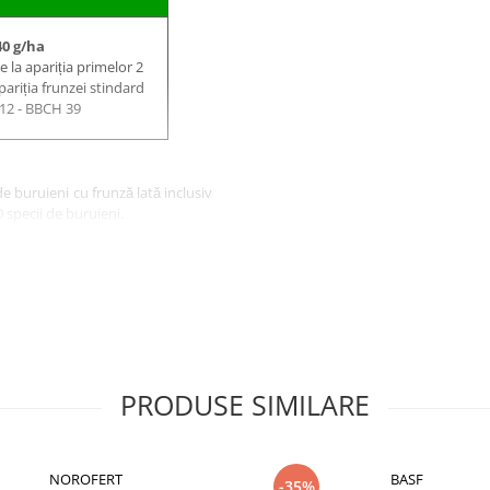
40 g/ha
la apariția primelor 2
pariția frunzei stindard
12 - BBCH 39
buruieni cu frunză lată inclusiv
 specii de buruieni.
ledonate perene şi reduce sursa
 substanţei active în soluţia de
umărul de spălări.
aţiei (cartof, sfeclă sau floarea-
te dificilă.
ţie (rapiţă, culturi succesive de
PRODUSE SIMILARE
ectiv, absorbit prin frunze, dar şi
NOROFERT
BASF
ilor inhibând diviziunea celulară
-35%