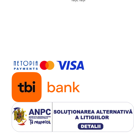
̦i la tribenuron-metil)