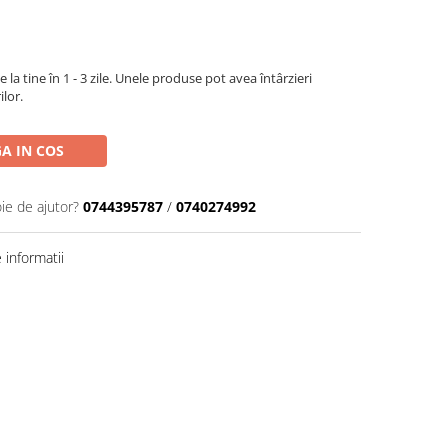
la tine în 1 - 3 zile. Unele produse pot avea întârzieri
ilor.
A IN COS
ie de ajutor?
0744395787
/
0740274992
informatii