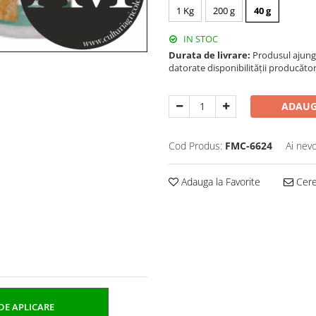
1 Kg
200 g
40 g
IN STOC
Durata de livrare:
Produsul ajunge 
datorate disponibilității producător
ADAUG
Cod Produs:
FMC-6624
Ai nevo
Adauga la Favorite
Cere 
DE APLICARE