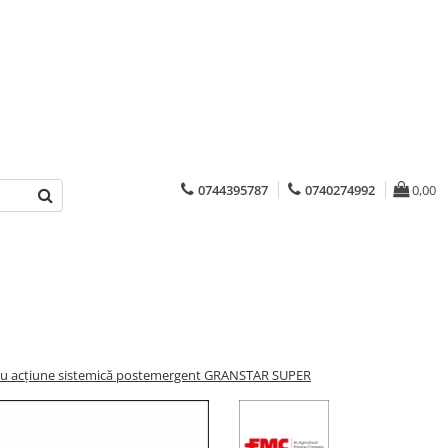
0744395787
0740274992
0,00
 cu acțiune sistemică postemergent GRANSTAR SUPER