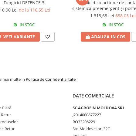
Fungicid DEFENCE 3
Erbicid cu acțiune de conta
li, oprind creşterea şi dezvoltarea
sistemică preemergent și post
10,90 Lei
de la 116,55 Lei
EFFIGO S
enesc sau înroşesc, se necrozează
1.318,68 Lei
858,03 Lei
IN STOC
IN STOC
ergență la cereale păioase, în
VEZI VARIANTE
ADAUGA IN COS
unzei stindard.
e activă a buruienilor, respectiv
e recomandă utilizarea adjuvantului
erbicidului se face când buruiana
ze). Pentru lărgirea spectrului de
se poate amesteca în rezervorul
la mai multe in
Politica de Confidentialitate
r sau florasulam.
DATE COMERCIALE
 Plată
SC AGROFIN MOLDOVA SRL
e Retur
J2014000877227
Produselor
RO33206229
de Retur
Str. Moldovei nr. 32C
Iași, Iași