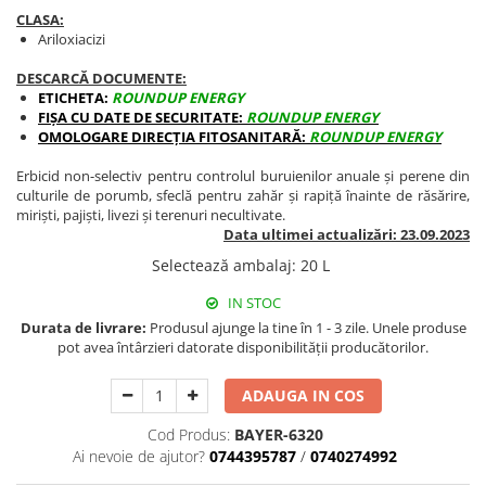
BROCCOLI
CARTOF
CLASA:
Fungicide
Fungicide
Ariloxiacizi
Insecticide
Insecticide
DESCARCĂ DOCUMENTE:
Fertilizanți foliari
Biostimulatori
ETICHETA:
ROUNDUP ENERGY
FIȘA CU DATE DE SECURITATE:
ROUNDUP ENERGY
BUMBAC
Fertilizanți foliari
OMOLOGARE DIRECȚIA FITOSANITARĂ:
ROUNDUP ENERGY
CASTRAVEȚI
Fertilizanți foliari
Erbicid non-selectiv pentru controlul buruienilor anuale şi perene din
CAIS
Fungicide
culturile de porumb, sfeclă pentru zahăr şi rapiţă înainte de răsărire,
Insecticide
mirişti, pajişti, livezi şi terenuri necultivate.
Erbicide
Data ultimei actualizări: 23.09.2023
Acaricide
Fungicide
Selectează ambalaj
:
20 L
Fertilizanți foliari
Insecticide
CASTRAVEȚI CORNIȘON
IN STOC
Acaricide
Durata de livrare:
Produsul ajunge la tine în 1 - 3 zile. Unele produse
Biostimulatori
Insecticide
pot avea întârzieri datorate disponibilității producătorilor.
Fertilizanți foliari
CEAPĂ
Adjuvanți
Insecticide
ADAUGA IN COS
CAMELINĂ
Biostimulatori
Cod Produs:
BAYER-6320
Fungicide
Fertilizanți foliari
Ai nevoie de ajutor?
0744395787
/
0740274992
CÂNEPĂ
CEREALE PĂIOASE