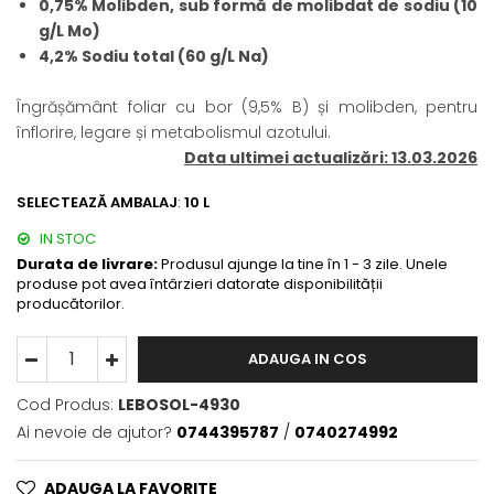
0,75% Molibden, sub formă de molibdat de sodiu (10
BROCCOLI
CARTOF
g/L Mo)
Fungicide
Fungicide
4,2% Sodiu total (60 g/L Na)
Insecticide
Insecticide
Fertilizanți foliari
Biostimulatori
Îngrășământ foliar cu bor (9,5% B) și molibden, pentru
BUMBAC
Fertilizanți foliari
înflorire, legare și metabolismul azotului.
CASTRAVEȚI
Data ultimei actualizări: 13.03.2026
Fertilizanți foliari
CAIS
Fungicide
SELECTEAZĂ AMBALAJ
:
10 L
Insecticide
Erbicide
IN STOC
Acaricide
Fungicide
Durata de livrare:
Produsul ajunge la tine în 1 - 3 zile. Unele
Fertilizanți foliari
Insecticide
produse pot avea întârzieri datorate disponibilității
CASTRAVEȚI CORNIȘON
producătorilor.
Acaricide
Biostimulatori
Insecticide
ADAUGA IN COS
Fertilizanți foliari
CEAPĂ
Adjuvanți
Insecticide
Cod Produs:
LEBOSOL-4930
CAMELINĂ
Biostimulatori
Ai nevoie de ajutor?
0744395787
/
0740274992
Fungicide
Fertilizanți foliari
CÂNEPĂ
CEREALE PĂIOASE
ADAUGA LA FAVORITE