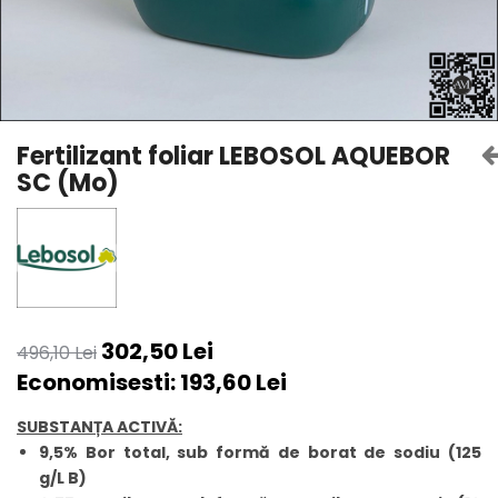
Amelioratori de sol
ARBUȘTI FRUCTIFERI
ARDEI IUTE
Erbicide
Insecticide
Fungicide
BUMBAC
Insecticide
Fertilizanți foliari
Acaricide
CAIS
Fertilizant foliar LEBOSOL AQUEBOR
Fertilizanți foliari
SC (Mo)
Fungicide
ARDEI
Insecticide
Erbicide
Acaricide
Fungicide
Biostimulatori
Insecticide
Fertilizanți foliari
Fertilizanți foliari
Adjuvanți
302,50 Lei
Dezinfectant sol
496,10 Lei
CĂPȘUN
ARPAGIC
Economisesti:
193,60
Lei
Fungicide
Erbicide
Insecticide
SUBSTANȚA ACTIVĂ:
BOB
Acaricide
9,5% Bor total, sub formă de borat de sodiu (125
Erbicide
Fertilizanți foliari
g/L B)