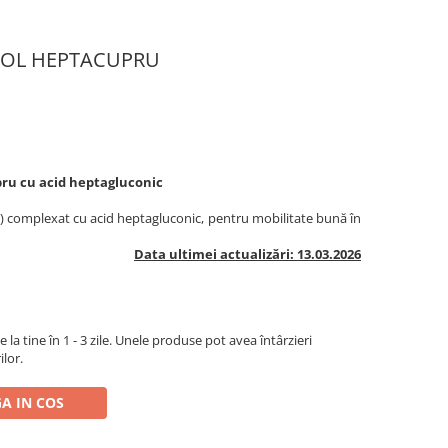
EBOSOL HEPTACUPRU
pru cu acid heptagluconic
) complexat cu acid heptagluconic, pentru mobilitate bună în
Data ultimei actualizări: 13.03.2026
la tine în 1 - 3 zile. Unele produse pot avea întârzieri
ilor.
A IN COS