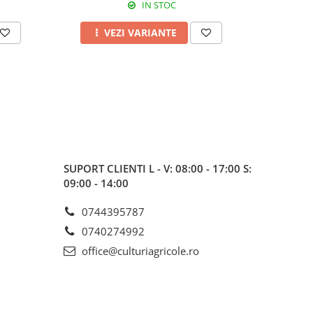
IN STOC
VEZI VARIANTE
A
SUPORT CLIENTI
L - V: 08:00 - 17:00 S:
09:00 - 14:00
0744395787
0740274992
office@culturiagricole.ro