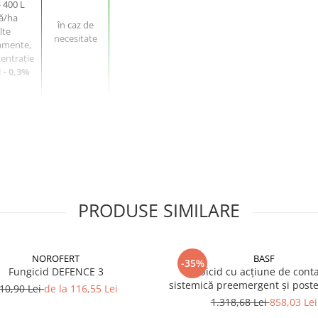
- 400 L
ă/ha
în caz de
lte
necesitate
amente,
entrație
1 - 0,3%
începând cu
plicări cu
stadiul de 3
4 L/ha
PRODUSE SIMILARE
frunze
NOROFERT
BASF
-35%
Fungicid DEFENCE 3
Erbicid cu acțiune de conta
sistemică preemergent și post
10,90 Lei
de la 116,55 Lei
EFFIGO S
1.318,68 Lei
858,03 Lei