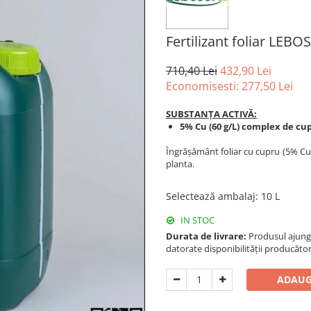
Fertilizant foliar L
710,40 Lei
432,90 Lei
Economisesti:
277,50
Lei
SUBSTANȚA ACTIVĂ:
5% Cu (60 g/L) complex de cu
Îngrășământ foliar cu cupru (5% Cu
planta.
Selectează ambalaj
:
10 L
IN STOC
Durata de livrare:
Produsul ajunge 
datorate disponibilității producător
ADAUG