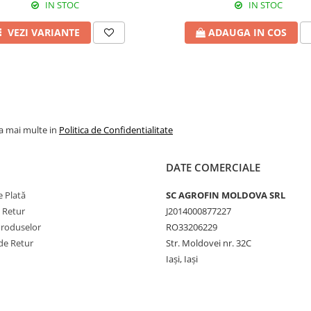
IN STOC
IN STOC
începând cu
plicări cu
stadiul de
4 L/ha
VEZI VARIANTE
ADAUGA IN COS
4 frunze
de la
plicări cu
începutul
la mai multe in
Politica de Confidentialitate
4 L/ha
închiderii
rândurilor
DATE COMERCIALE
 Plată
SC AGROFIN MOLDOVA SRL
e Retur
J2014000877227
începând cu
Produselor
RO33206229
plicări cu
stadiul de 6
4 L/ha
de Retur
Str. Moldovei nr. 32C
frunze
Iași, Iași