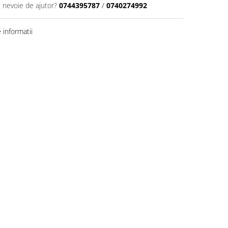
i nevoie de ajutor?
0744395787
/
0740274992
informatii