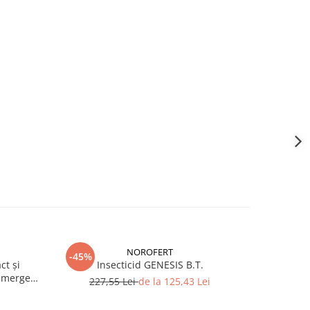
NOROFERT
-45%
-39%
ct și
Insecticid GENESIS B.T.
Fertiliza
emergent
227,55 Lei
de la 125,43 Lei
7