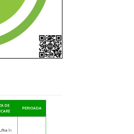
A DE
PERIOADA
ICARE
 L/ha
în