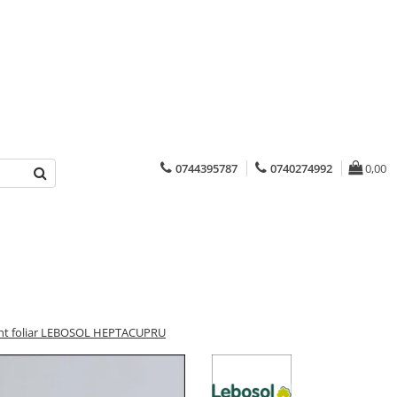
0744395787
0740274992
0,00
zant foliar LEBOSOL HEPTACUPRU