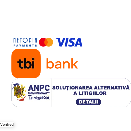
începând cu
plicări cu
stadiul de 4
4 L/ha
frunze
începând cu
plicări cu
stadiul de 4
4 L/ha
frunze
începând cu
plicări cu
stadiul de 6
4 L/ha
frunze
de la
începutul
plicări cu