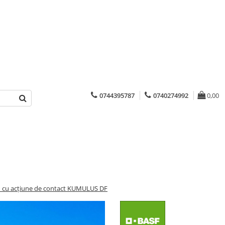
0744395787
0740274992
0,00
d cu acțiune de contact KUMULUS DF