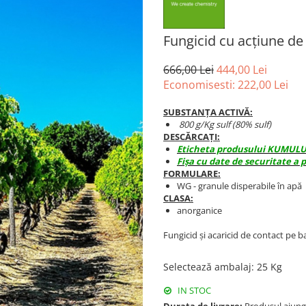
Fungicid cu acțiune 
666,00 Lei
444,00 Lei
Economisesti:
222,00
Lei
SUBSTANȚA ACTIVĂ:
800 g/Kg sulf (80% sulf)
DESCĂRCAȚI:
Eticheta produsului KUMULU
Fișa cu date de securitate 
FORMULARE:
WG - granule disperabile în apă
CLASA:
anorganice
Fungicid și acaricid de contact pe b
Selectează ambalaj
:
25 Kg
IN STOC