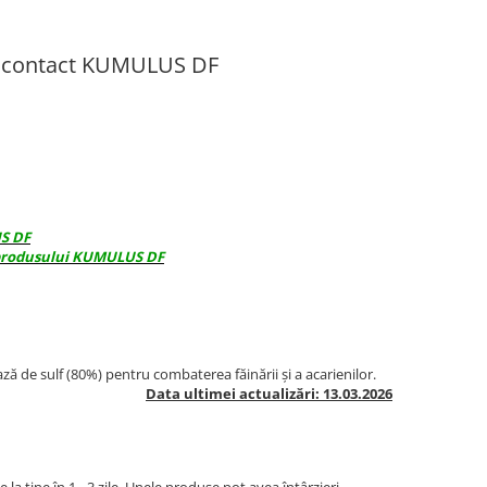
de contact KUMULUS DF
S DF
a produsului KUMULUS DF
ază de sulf (80%) pentru combaterea făinării și a acarienilor.
Data ultimei actualizări: 13.03.2026