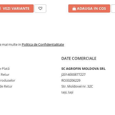
VEZI VARIANTE
ADAUGA IN COS
timpului de lucru. Deşi are o bună
după eventuale pauze. Se va agita
p a fungicidelor, utilizate în mod
specifice aplicării fungicidelor.
la mai multe in
Politica de Confidentialitate
l folosit. Se recomandă utilizarea
parte.
DATE COMERCIALE
icide, precum şi cu îngrăşăminte
 Plată
SC AGROFIN MOLDOVA SRL
estor eventuale amestecuri, imediat
e Retur
J2014000877227
lele de compatibilităţi şi se va
Produselor
RO33206229
de Retur
Str. Moldovei nr. 32C
Iași, Iași