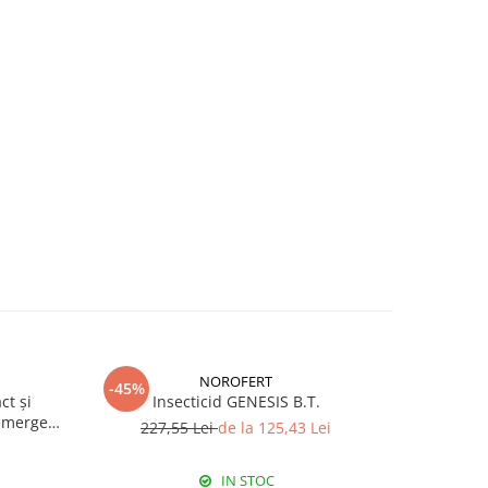
NOROFERT
-45%
-39%
ct și
Insecticid GENESIS B.T.
Fertiliza
emergent
227,55 Lei
de la 125,43 Lei
7
IN STOC