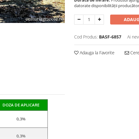
Durata de livrare:
Produsul ajunge 
datorate disponibilității producător
ADAUG
Cod Produs:
BASF-6857
Ai nev
Adauga la Favorite
Cere 
DOZA DE APLICARE
0,3%
0,3%