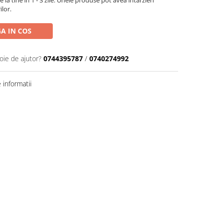
la tine în 1 - 3 zile. Unele produse pot avea întârzieri
ilor.
A IN COS
oie de ajutor?
0744395787
/
0740274992
informatii