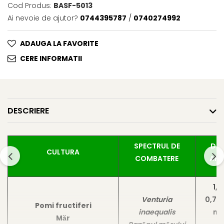
Cod Produs:
BASF-5013
Fungicide
Insecticide
Ai nevoie de ajutor?
0744395787
/
0740274992
Insecticide
Biostimulatori
CĂPȘUN
Fertilizanți foliari
ADAUGA LA FAVORITE
CIREȘ
Erbicide
CERE INFORMATII
Fungicide
Fungicide
Insecticide
Insecticide
Acaricide
Biostimulatori
Biostimulatori
Fertilizanți foliari
DESCRIERE
Fertilizanți foliari
Adjuvanți
CARTOF
CITRICE
SPECTRUL DE
DOZ
Erbicide
Fertilizanți foliari
CULTURA
COMBATERE
APL
Fungicide
CONIFERE
Insecticide
Fertilizanți foliari
Biostimulatori
1,2
CONOPIDĂ
Venturia
0,7 
Fertilizanți foliari
Insecticide
Pomi fructiferi
inaequalis
m²
CASTAN
CUCURBITACEE
Măr