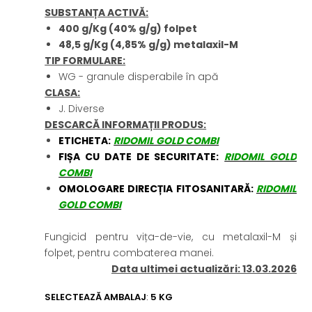
SUBSTANȚA ACTIVĂ:
400 g/Kg (40% g/g) folpet
48,5 g/Kg (4,85% g/g) metalaxil-M
TIP FORMULARE:
WG - granule disperabile în apă
CLASA:
J. Diverse
DESCARCĂ INFORMAȚII PRODUS:
ETICHETA:
RIDOMIL GOLD COMBI
FIȘA CU DATE DE SECURITATE:
RIDOMIL GOLD
COMBI
OMOLOGARE DIRECȚIA FITOSANITARĂ:
RIDOMIL
GOLD COMBI
Fungicid pentru vița-de-vie, cu metalaxil-M și
folpet, pentru combaterea manei.
Data ultimei actualizări: 13.03.2026
SELECTEAZĂ AMBALAJ
:
5 KG