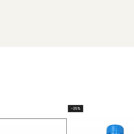
1
nu se aplică
14
-35%