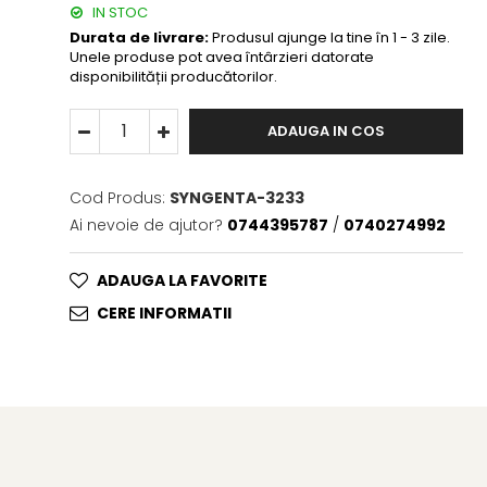
IN STOC
Durata de livrare:
Produsul ajunge la tine în 1 - 3 zile.
Unele produse pot avea întârzieri datorate
disponibilității producătorilor.
ADAUGA IN COS
Cod Produs:
SYNGENTA-3233
Ai nevoie de ajutor?
0744395787
/
0740274992
ADAUGA LA FAVORITE
CERE INFORMATII