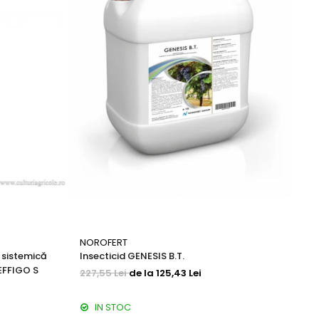
NOROFERT
LE
i sistemică
Insecticid GENESIS B.T.
Fe
EFFIGO S
227,55 Lei
de la 125,43 Lei
79
IN STOC