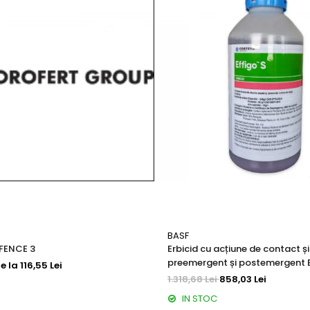
2
10 zile
28
BASF
EFENCE 3
Erbicid cu acțiune de contact ș
preemergent și postemergent 
e la 116,55 Lei
1.318,68 Lei
858,03 Lei
IN STOC