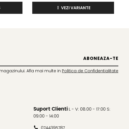
S
VEZI VARIANTE
irculația plantei și este deplasat preponderent pe direcția
iare și a ciorchinilor în faza de creștere. Translocarea
are acțiune preventivă de contact, împiedicând instalarea
magazinului. Afla mai multe in
Politica de Confidentialitate
 în România, cu excepția produselor cu reacție puternic
izare.
Suport Clienti
L - V: 08:00 - 17:00 S:
09:00 - 14:00
0744395787