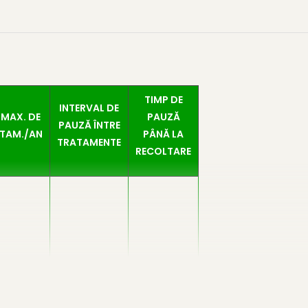
TIMP DE
INTERVAL DE
 MAX. DE
PAUZĂ
PAUZĂ ÎNTRE
TAM./AN
PÂNĂ LA
TRATAMENTE
RECOLTARE
1
nu se aplică
14