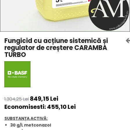
Amelioratori de sol
ARBUȘTI FRUCTIFERI
ARDEI IUTE
Erbicide
Insecticide
Fungicide
BUMBAC
Insecticide
Fertilizanți foliari
Acaricide
CAIS
Fungicid cu acțiune sistemică și
Fertilizanți foliari
regulator de creștere CARAMBA
Fungicide
ARDEI
TURBO
Insecticide
Erbicide
Acaricide
Fungicide
Biostimulatori
Insecticide
Fertilizanți foliari
Fertilizanți foliari
Adjuvanți
Dezinfectant sol
CĂPȘUN
849,15 Lei
ARPAGIC
1.304,25 Lei
Fungicide
Economisesti:
455,10
Lei
Erbicide
Insecticide
BOB
Acaricide
SUBSTANȚA ACTIVĂ:
Erbicide
Fertilizanți foliari
30 g/L metconazol