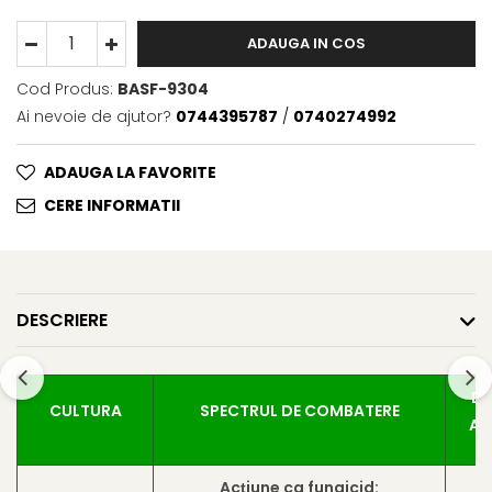
Fungicide
Insecticide
ADAUGA IN COS
Insecticide
Biostimulatori
CĂPȘUN
Fertilizanți foliari
Cod Produs:
BASF-9304
CIREȘ
Ai nevoie de ajutor?
0744395787
/
0740274992
Erbicide
Fungicide
Fungicide
ADAUGA LA FAVORITE
Insecticide
Insecticide
Acaricide
Biostimulatori
CERE INFORMATII
Biostimulatori
Fertilizanți foliari
Fertilizanți foliari
Adjuvanți
CARTOF
CITRICE
DESCRIERE
Erbicide
Fertilizanți foliari
Fungicide
CONIFERE
Insecticide
Fertilizanți foliari
DO
Biostimulatori
CULTURA
SPECTRUL DE COMBATERE
CONOPIDĂ
AP
Fertilizanți foliari
Insecticide
CASTAN
CUCURBITACEE
Acțiune ca fungicid: