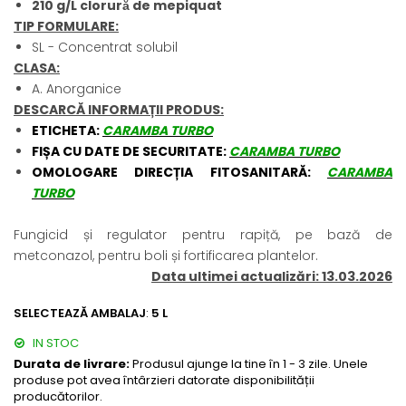
BROCCOLI
CARTOF
210 g/L clorură de mepiquat
TIP FORMULARE:
Fungicide
Fungicide
SL - Concentrat solubil
Insecticide
Insecticide
CLASA:
Fertilizanți foliari
Biostimulatori
A. Anorganice
BUMBAC
Fertilizanți foliari
DESCARCĂ INFORMAȚII PRODUS:
CASTRAVEȚI
ETICHETA:
CARAMBA TURBO
Fertilizanți foliari
FIȘA CU DATE DE SECURITATE:
CARAMBA TURBO
CAIS
Fungicide
OMOLOGARE DIRECȚIA FITOSANITARĂ:
CARAMBA
Insecticide
Erbicide
TURBO
Acaricide
Fungicide
Fertilizanți foliari
Insecticide
Fungicid și regulator pentru rapiță, pe bază de
CASTRAVEȚI CORNIȘON
Acaricide
metconazol, pentru boli și fortificarea plantelor.
Data ultimei actualizări: 13.03.2026
Biostimulatori
Insecticide
Fertilizanți foliari
CEAPĂ
SELECTEAZĂ AMBALAJ
:
5 L
Adjuvanți
Insecticide
IN STOC
CAMELINĂ
Biostimulatori
Durata de livrare:
Produsul ajunge la tine în 1 - 3 zile. Unele
Fungicide
Fertilizanți foliari
produse pot avea întârzieri datorate disponibilității
producătorilor.
CÂNEPĂ
CEREALE PĂIOASE