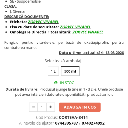
SE - Suspoemulsie
BROCCOLI
CARTOF
CLASA:
Fungicide
Fungicide
J. Diverse
DESCARCĂ DOCUMENTE:
Insecticide
Insecticide
Eticheta:
ZORVEC VINABEL
Fertilizanți foliari
Biostimulatori
Fișa cu date de securitate:
ZORVEC VINABEL
Omologare Direcția Fitosanitară:
ZORVEC VINABEL
BUMBAC
Fertilizanți foliari
CASTRAVEȚI
Fertilizanți foliari
Fungicid pentru vița-de-vie, pe bază de oxatiapiprolin, pentru
combaterea manei.
CAIS
Fungicide
Data ultimei actualizări: 13.03.2026
Insecticide
Erbicide
Selectează ambalaj
:
Acaricide
Fungicide
Fertilizanți foliari
1 L
500 ml
Insecticide
CASTRAVEȚI CORNIȘON
Acaricide
IN STOC
Biostimulatori
Insecticide
Durata de livrare:
Produsul ajunge la tine în 1 - 3 zile. Unele produse
pot avea întârzieri datorate disponibilității producătorilor.
Fertilizanți foliari
CEAPĂ
Adjuvanți
Insecticide
ADAUGA IN COS
CAMELINĂ
Biostimulatori
Cod Produs:
CORTEVA-8414
Fungicide
Fertilizanți foliari
Ai nevoie de ajutor?
0744395787
/
0740274992
CÂNEPĂ
CEREALE PĂIOASE