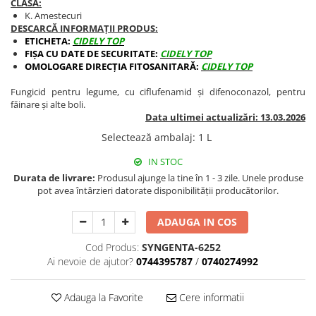
CLASA:
BROCCOLI
CARTOF
K. Amestecuri
Fungicide
Fungicide
DESCARCĂ INFORMAȚII PRODUS:
ETICHETA:
CIDELY TOP
Insecticide
Insecticide
FIȘA CU DATE DE SECURITATE:
CIDELY TOP
Fertilizanți foliari
Biostimulatori
OMOLOGARE DIRECȚIA FITOSANITARĂ:
CIDELY TOP
BUMBAC
Fertilizanți foliari
Fungicid pentru legume, cu ciflufenamid și difenoconazol, pentru
CASTRAVEȚI
Fertilizanți foliari
făinare și alte boli.
Data ultimei actualizări: 13.03.2026
CAIS
Fungicide
Selectează ambalaj
:
1 L
Insecticide
Erbicide
Acaricide
Fungicide
IN STOC
Fertilizanți foliari
Durata de livrare:
Produsul ajunge la tine în 1 - 3 zile. Unele produse
Insecticide
pot avea întârzieri datorate disponibilității producătorilor.
CASTRAVEȚI CORNIȘON
Acaricide
Biostimulatori
Insecticide
ADAUGA IN COS
Fertilizanți foliari
CEAPĂ
Cod Produs:
SYNGENTA-6252
Adjuvanți
Insecticide
Ai nevoie de ajutor?
0744395787
/
0740274992
CAMELINĂ
Biostimulatori
Fungicide
Fertilizanți foliari
Adauga la Favorite
Cere informatii
CÂNEPĂ
CEREALE PĂIOASE