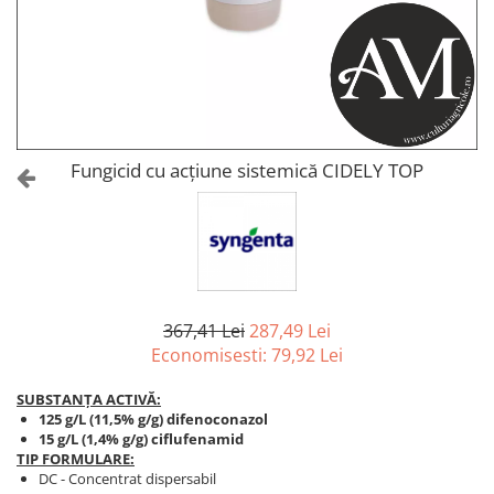
Amelioratori de sol
ARBUȘTI FRUCTIFERI
ARDEI IUTE
Erbicide
Insecticide
Fungicide
BUMBAC
Insecticide
Fertilizanți foliari
Acaricide
CAIS
Fertilizanți foliari
Fungicid cu acțiune sistemică CIDELY TOP
Fungicide
ARDEI
Insecticide
Erbicide
Acaricide
Fungicide
Biostimulatori
Insecticide
Fertilizanți foliari
Fertilizanți foliari
Adjuvanți
367,41 Lei
287,49 Lei
Dezinfectant sol
CĂPȘUN
Economisesti:
79,92
Lei
ARPAGIC
Fungicide
SUBSTANȚA ACTIVĂ:
Erbicide
Insecticide
125 g/L (11,5% g/g) difenoconazol
BOB
15 g/L (1,4% g/g) ciflufenamid
Acaricide
TIP FORMULARE:
Erbicide
Fertilizanți foliari
DC - Concentrat dispersabil