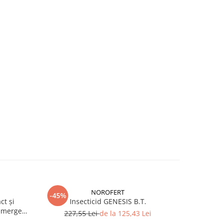
NOROFERT
-45%
-39%
ct și
Insecticid GENESIS B.T.
Fertiliza
emergent
227,55 Lei
de la 125,43 Lei
7