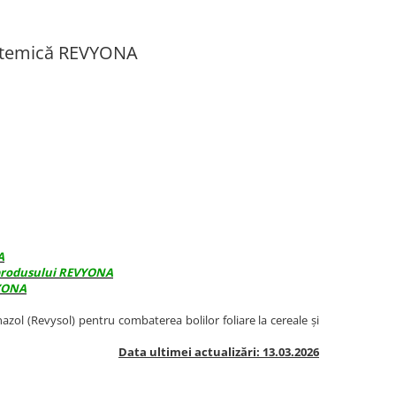
istemică REVYONA
A
 produsului REVYONA
YONA
zol (Revysol) pentru combaterea bolilor foliare la cereale și
Data ultimei actualizări: 13.03.2026