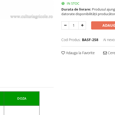
IN STOC
Durata de livrare:
Produsul ajunge 
datorate disponibilității producător
ADAUG
Cod Produs:
BASF-258
Ai nevo
Adauga la Favorite
Cere 
DOZA