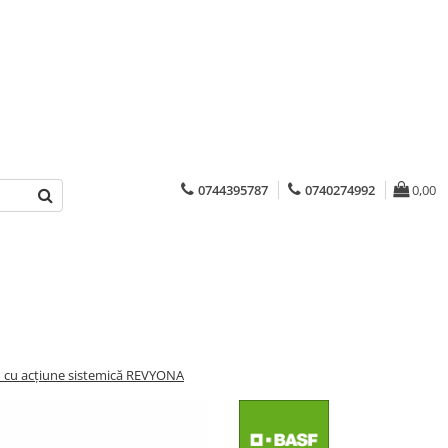
0744395787
0740274992
0,00
d cu acțiune sistemică REVYONA