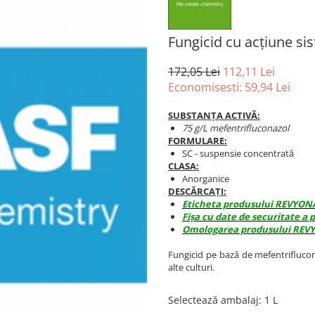
Fungicid cu acțiune s
172,05 Lei
112,11 Lei
Economisesti:
59,94
Lei
SUBSTANȚA ACTIVĂ:
75 g/L mefentrifluconazol
FORMULARE:
SC - suspensie concentrată
CLASA:
Anorganice
DESCĂRCAȚI:
Eticheta produsului REVYON
Fișa cu date de securitate a
Omologarea produsului REV
Fungicid pe bază de mefentriflucona
alte culturi.
Selectează ambalaj
:
1 L