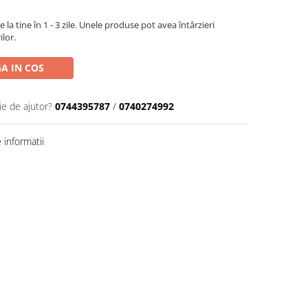
la tine în 1 - 3 zile. Unele produse pot avea întârzieri
ilor.
A IN COS
ie de ajutor?
0744395787
/
0740274992
informatii