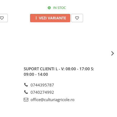
IN STOC
VEZI VARIANTE
A
SUPORT CLIENTI
L - V: 08:00 - 17:00 S:
09:00 - 14:00
0744395787
0740274992
office@culturiagricole.ro