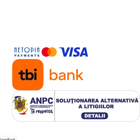
runze nedesfăcute și până la
ă).
 sau culturi.
̆, până la jumătate, se
ază cu restul de apă. Se va agita
antaţiile pomicole sau viticole,
or utiliza duze specifice aplicării
echipamentul folosit și de cultură
cide, precum şi cu îngrăşăminte
estor eventuale amestecuri, imediat
le de compatibilităţi sau efectuati
ec nou.