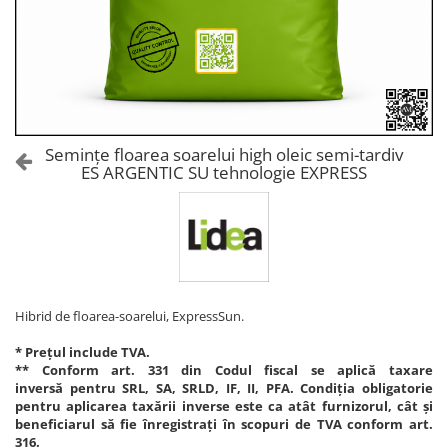
Amelioratori de sol
ARBUȘTI FRUCTIFERI
ARDEI IUTE
Erbicide
Insecticide
Fungicide
BUMBAC
Insecticide
Fertilizanți foliari
Acaricide
CAIS
Fertilizanți foliari
Semințe floarea soarelui high oleic semi-tardiv
Fungicide
ES ARGENTIC SU tehnologie EXPRESS
ARDEI
Insecticide
Erbicide
Acaricide
Fungicide
Biostimulatori
Insecticide
Fertilizanți foliari
Fertilizanți foliari
Adjuvanți
Dezinfectant sol
Hibrid de floarea-soarelui, ExpressSun.
CĂPȘUN
ARPAGIC
Fungicide
* Prețul include TVA.
Erbicide
** Conform art. 331 din Codul fiscal se aplică taxare
Insecticide
inversă pentru SRL, SA, SRLD, IF, II, PFA. Condiția obligatorie
BOB
Acaricide
pentru aplicarea taxării inverse este ca atât furnizorul, cât și
beneficiarul să fie înregistrați în scopuri de TVA conform art.
Erbicide
Fertilizanți foliari
316.