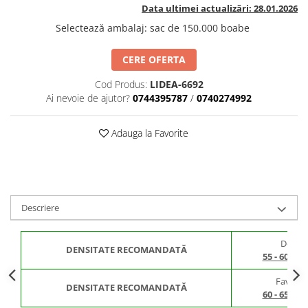
BROCCOLI
CARTOF
Data ultimei actualizări: 28.01.2026
Fungicide
Fungicide
Selectează ambalaj
:
sac de 150.000 boabe
Insecticide
Insecticide
CERE OFERTA
Fertilizanți foliari
Biostimulatori
BUMBAC
Fertilizanți foliari
Cod Produs:
LIDEA-6692
CASTRAVEȚI
Ai nevoie de ajutor?
0744395787
/
0740274992
Fertilizanți foliari
CAIS
Fungicide
Adauga la Favorite
Insecticide
Erbicide
Acaricide
Fungicide
Fertilizanți foliari
Insecticide
CASTRAVEȚI CORNIȘON
Acaricide
Descriere
Biostimulatori
Insecticide
Fertilizanți foliari
CEAPĂ
De stre
Adjuvanți
Insecticide
DENSITATE RECOMANDATĂ
55 - 60.00
CAMELINĂ
Biostimulatori
Favorabi
Fungicide
Fertilizanți foliari
DENSITATE RECOMANDATĂ
60 - 65.00
CÂNEPĂ
CEREALE PĂIOASE