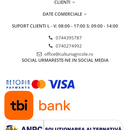
CLIENTI
Insecticide
Fertilizanți foliari
Biostimulatori
Adjuvanți
DATE COMERCIALE
Fertilizanți foliari
CEREALE DE PRIMĂVARĂ
SUPORT CLIENTI
L - V: 08:00 - 17:00 S: 09:00 - 14:00
Dezinfectant sol
Erbicide
FLORI
Insecticide
0744395787
Fungicide
Fertilizanți foliari
0740274992
Fertilizanți foliari
CEREALE DE TOAMNĂ
office@culturiagricole.ro
SÂMBUROASE
SOCIAL
URMARESTE-NE IN SOCIAL MEDIA
Erbicide
Fungicide
Insecticide
Insecticide
Fertilizanți foliari
Acaricide
CEREALE PĂIOASE
Biostimulatori
Tratament semințe
Fertilizanți foliari
Insecticide
Adjuvanți
Biostimulatori
SEMINȚOASE
Fertilizanți foliari
Insecticide
CHIMEN
Acaricide