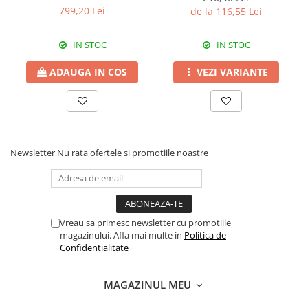
Erbicide
540 SL
799,20 Lei
de la 116,55 Lei
Fungicide
CASTRAVEȚI
DOVLEAC
Fungicide
IN STOC
IN STOC
Insecticide
Insecticide
DOVLECEI
ADAUGA IN COS
VEZI VARIANTE
Acaricide
Insecticide
Fertilizanți foliari
FASOLE
Dezinfectant sol
Insecticide
CEAPĂ
Fertilizanți foliari
Newsletter
Nu rata ofertele si promotiile noastre
Erbicide
FASOLE BOABE
Fungicide
Insecticide
Insecticide
FASOLE PĂSTĂI
Fertilizanți foliari
Vreau sa primesc newsletter cu promotiile
Insecticide
CEREALE
magazinului. Afla mai multe in
Politica de
FLOAREA SOARELUI
Tratament semințe
Confidentialitate
Tratament semințe
Erbicide
Semințe
Fungicide
MAGAZINUL MEU
Fungicide
Biostimulatori