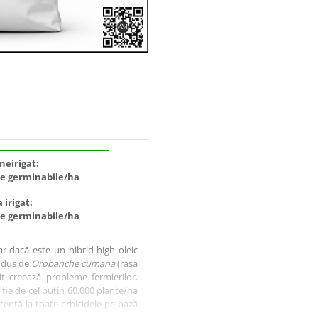
 neirigat:
be germinabile/ha
a irigat:
be germinabile/ha
iar dacă este un hibrid high oleic
rodus de
Orobanche cumana
(rasa
zit creează probleme fermierilor.
fie de cel puțin 60.000 plante/ha
stență la toate erbicidele pe bază