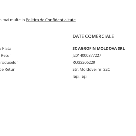
la mai multe in
Politica de Confidentialitate
DATE COMERCIALE
 Plată
SC AGROFIN MOLDOVA SRL
e Retur
J2014000877227
Produselor
RO33206229
de Retur
Str. Moldovei nr. 32C
Iași, Iași