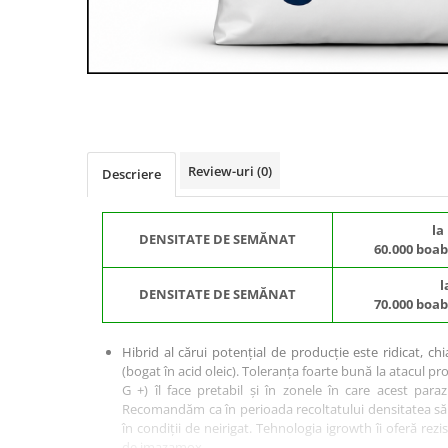
BROCCOLI
CARTOF
Fungicide
Fungicide
Insecticide
Insecticide
Fertilizanți foliari
Biostimulatori
BUMBAC
Fertilizanți foliari
CASTRAVEȚI
Fertilizanți foliari
CAIS
Fungicide
Review-uri
(0)
Descriere
Insecticide
Erbicide
Acaricide
Fungicide
la
DENSITATE DE SEMĂNAT
Fertilizanți foliari
60.000 boa
Insecticide
CASTRAVEȚI CORNIȘON
Acaricide
l
DENSITATE DE SEMĂNAT
70.000 boa
Biostimulatori
Insecticide
Fertilizanți foliari
CEAPĂ
Hibrid al cărui potențial de producție este ridicat, ch
Adjuvanți
Insecticide
(bogat în acid oleic). Toleranța foarte bună la atacul p
CAMELINĂ
Biostimulatori
G +) îl face pretabil și în zonele în care acest para
Recomandăm ca în perioada recoltatului densitatea să 
Fungicide
Fertilizanți foliari
în condiții de neirigat. Tehnologia igrowth îi oferă rezi
CÂNEPĂ
CEREALE PĂIOASE
de imazamox.