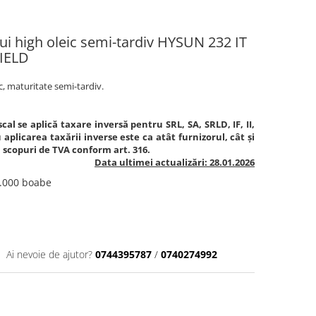
ui high oleic semi-tardiv HYSUN 232 IT
IELD
ic, maturitate semi-tardiv.
cal se aplică taxare inversă pentru SRL, SA, SRLD, IF, II,
aplicarea taxării inverse este ca atât furnizorul, cât și
în scopuri de TVA conform art. 316.
Data ultimei actualizări: 28.01.2026
0.000 boabe
Ai nevoie de ajutor?
0744395787
/
0740274992