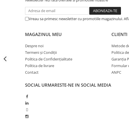
Newsletter
Nu rata ofertele si promotiile noastre
Erbicide
Fungicide
CASTRAVEȚI
DOVLEAC
Fungicide
Vreau sa primesc newsletter cu promotiile magazinului. Af
Insecticide
Insecticide
DOVLECEI
Acaricide
MAGAZINUL MEU
CLIENTI
Insecticide
Fertilizanți foliari
FASOLE
Despre noi
Metode de
Dezinfectant sol
Termeni și Condiții
Politica d
Insecticide
CEAPĂ
Politica de Confidențialitate
Garanția 
Fertilizanți foliari
Erbicide
Politica de livrare
Formular 
FASOLE BOABE
Fungicide
Contact
ANPC
Insecticide
Insecticide
SOCIAL
URMARESTE-NE IN SOCIAL MEDIA
FASOLE PĂSTĂI
Fertilizanți foliari
Insecticide
CEREALE
FLOAREA SOARELUI
Tratament semințe
Tratament semințe
Erbicide
Semințe
Fungicide
Fungicide
Biostimulatori