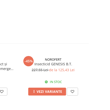
NOROFERT
-45%
-39%
ct și
Insecticid GENESIS B.T.
Fertiliza
emergent
227,55 Lei
de la 125,43 Lei
7
IN STOC
VEZI VARIANTE
A