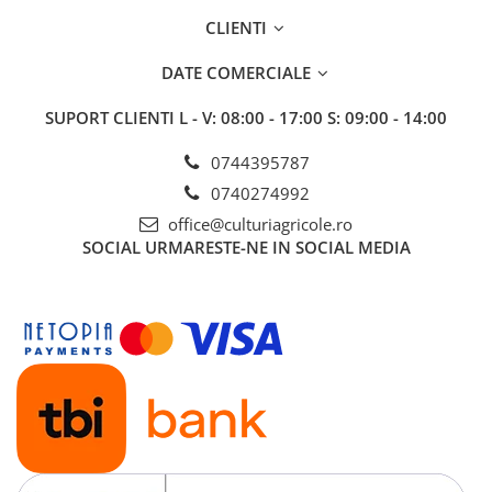
Insecticide
Fertilizanți foliari
CLIENTI
Biostimulatori
Adjuvanți
DATE COMERCIALE
Fertilizanți foliari
CEREALE DE PRIMĂVARĂ
Dezinfectant sol
Erbicide
SUPORT CLIENTI
L - V: 08:00 - 17:00 S: 09:00 - 14:00
FLORI
Insecticide
0744395787
Fungicide
Fertilizanți foliari
0740274992
Fertilizanți foliari
CEREALE DE TOAMNĂ
SÂMBUROASE
office@culturiagricole.ro
Erbicide
SOCIAL
URMARESTE-NE IN SOCIAL MEDIA
Fungicide
Insecticide
Insecticide
Fertilizanți foliari
Acaricide
CEREALE PĂIOASE
Biostimulatori
Tratament semințe
Fertilizanți foliari
Insecticide
Adjuvanți
Biostimulatori
SEMINȚOASE
Fertilizanți foliari
Insecticide
CHIMEN
Acaricide