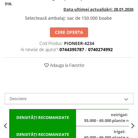
BROCCOLI
CARTOF
316.
Data ultimei actualizări: 28.01.2026
Fungicide
Fungicide
Selectează ambalaj
:
sac de 150.000 boabe
Insecticide
Insecticide
Fertilizanți foliari
Biostimulatori
CERE OFERTA
BUMBAC
Fertilizanți foliari
CASTRAVEȚI
Cod Produs:
PIONEER-4234
Fertilizanți foliari
Ai nevoie de ajutor?
0744395787
/
0740274992
CAIS
Fungicide
Insecticide
Erbicide
Adauga la Favorite
Acaricide
Fungicide
Fertilizanți foliari
Insecticide
CASTRAVEȚI CORNIȘON
Acaricide
Biostimulatori
Insecticide
Descriere
Fertilizanți foliari
CEAPĂ
Adjuvanți
Insecticide
neirigat:
DENSITĂȚI RECOMANDATE
CAMELINĂ
Biostimulatori
55.000 - 65.000 plante recol
Fungicide
Fertilizanți foliari
irigat:
DENSITĂȚI RECOMANDATE
CÂNEPĂ
CEREALE PĂIOASE
60.000 - 66.000 plante recol