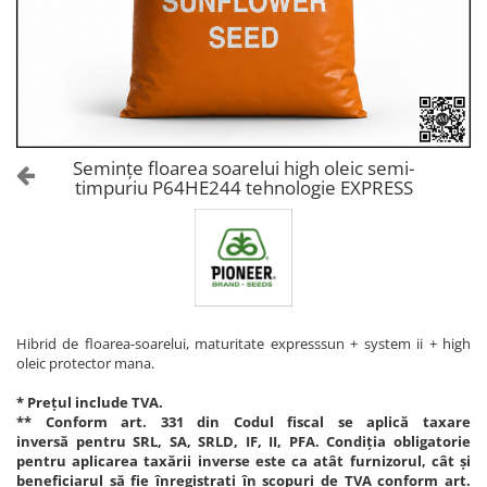
Amelioratori de sol
ARBUȘTI FRUCTIFERI
ARDEI IUTE
Erbicide
Insecticide
Fungicide
BUMBAC
Insecticide
Fertilizanți foliari
Acaricide
CAIS
Fertilizanți foliari
Semințe floarea soarelui high oleic semi-
Fungicide
timpuriu P64HE244 tehnologie EXPRESS
ARDEI
Insecticide
Erbicide
Acaricide
Fungicide
Biostimulatori
Insecticide
Fertilizanți foliari
Fertilizanți foliari
Adjuvanți
Dezinfectant sol
Hibrid de floarea-soarelui, maturitate expresssun + system ii + high
CĂPȘUN
oleic protector mana.
ARPAGIC
Fungicide
Erbicide
* Prețul include TVA.
Insecticide
** Conform art. 331 din Codul fiscal se aplică taxare
BOB
Acaricide
inversă pentru SRL, SA, SRLD, IF, II, PFA. Condiția obligatorie
pentru aplicarea taxării inverse este ca atât furnizorul, cât și
Erbicide
Fertilizanți foliari
beneficiarul să fie înregistrați în scopuri de TVA conform art.