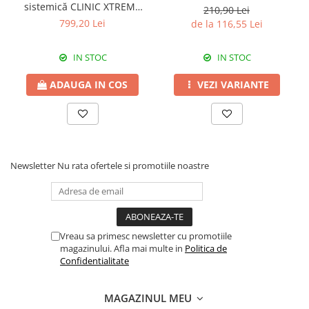
Erbicide
sistemică CLINIC XTREME
210,90 Lei
Fungicide
540 SL
CASTRAVEȚI
799,20 Lei
de la 116,55 Lei
DOVLEAC
Fungicide
Insecticide
IN STOC
IN STOC
Insecticide
DOVLECEI
Acaricide
ADAUGA IN COS
VEZI VARIANTE
Insecticide
Fertilizanți foliari
FASOLE
Dezinfectant sol
Insecticide
CEAPĂ
Fertilizanți foliari
Erbicide
FASOLE BOABE
Newsletter
Nu rata ofertele si promotiile noastre
Fungicide
Insecticide
Insecticide
FASOLE PĂSTĂI
Fertilizanți foliari
Insecticide
CEREALE
Vreau sa primesc newsletter cu promotiile
FLOAREA SOARELUI
Tratament semințe
magazinului. Afla mai multe in
Politica de
Confidentialitate
Tratament semințe
Erbicide
Semințe
Fungicide
MAGAZINUL MEU
Fungicide
Biostimulatori