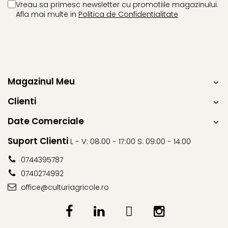
Erbicide
Vreau sa primesc newsletter cu promotiile magazinului.
Biostimulatori
Afla mai multe in
Politica de Confidentialitate
CICOARE
Fertilizanți foliari
Insecticide
Adjuvanți
CIREȘ
GAZON
Erbicide
Insecticide
Fungicide
Magazinul Meu
Fertilizanți foliari
Insecticide
GRĂDINI
Biostimulatori
Clienti
Insecticide
Fertilizanți foliari
Date Comerciale
Fertilizanti foliari
Adjuvanți
GRÂU
CITRICE
Suport Clienti
L - V: 08:00 - 17:00 S: 09:00 - 14:00
Tratament semințe
Fertilizanți foliari
0744395787
Fungicide
COACĂZ
0740274992
Insecticide
Erbicide
office@culturiagricole.ro
Biostimulatori
Fungicide
Fertilizanți foliari
Insecticide
GRÂU DE TOAMNĂ
CONIFERE