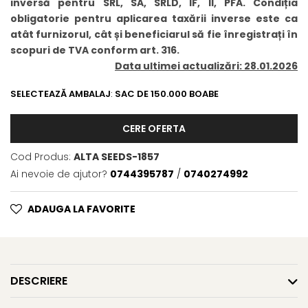
inversă pentru SRL, SA, SRLD, IF, II, PFA. Condiția
BROCCOLI
CARTOF
obligatorie pentru aplicarea taxării inverse este ca
Fungicide
Fungicide
atât furnizorul, cât și beneficiarul să fie înregistrați în
Insecticide
Insecticide
scopuri de TVA conform art. 316.
Fertilizanți foliari
Biostimulatori
Data ultimei actualizări: 28.01.2026
BUMBAC
Fertilizanți foliari
SELECTEAZĂ AMBALAJ
:
SAC DE 150.000 BOABE
CASTRAVEȚI
Fertilizanți foliari
CAIS
Fungicide
CERE OFERTA
Insecticide
Erbicide
Acaricide
Cod Produs:
ALTA SEEDS-1857
Fungicide
Fertilizanți foliari
Ai nevoie de ajutor?
0744395787
/
0740274992
Insecticide
CASTRAVEȚI CORNIȘON
Acaricide
ADAUGA LA FAVORITE
Biostimulatori
Insecticide
Fertilizanți foliari
CEAPĂ
Adjuvanți
Insecticide
CAMELINĂ
Biostimulatori
DESCRIERE
Fungicide
Fertilizanți foliari
CÂNEPĂ
CEREALE PĂIOASE