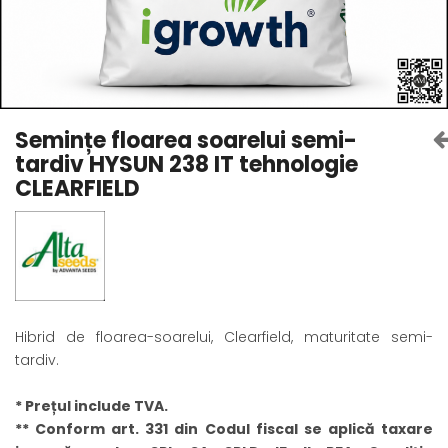
Amelioratori de sol
ARBUȘTI FRUCTIFERI
ARDEI IUTE
Erbicide
Insecticide
Fungicide
BUMBAC
Insecticide
Fertilizanți foliari
Acaricide
CAIS
Semințe floarea soarelui semi-
Fertilizanți foliari
tardiv HYSUN 238 IT tehnologie
Fungicide
ARDEI
CLEARFIELD
Insecticide
Erbicide
Acaricide
Fungicide
Biostimulatori
Insecticide
Fertilizanți foliari
Fertilizanți foliari
Adjuvanți
Dezinfectant sol
CĂPȘUN
Hibrid de floarea-soarelui, Clearfield, maturitate semi-
ARPAGIC
Fungicide
tardiv.
Erbicide
Insecticide
BOB
Acaricide
* Prețul include TVA.
Erbicide
Fertilizanți foliari
** Conform art. 331 din Codul fiscal se aplică taxare