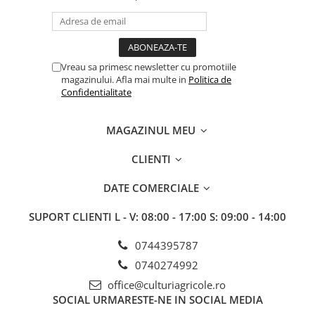
Erbicide
Fungicide
CASTRAVEȚI
DOVLEAC
Fungicide
Insecticide
Insecticide
Vreau sa primesc newsletter cu promotiile
DOVLECEI
magazinului. Afla mai multe in
Politica de
Acaricide
Insecticide
Confidentialitate
Fertilizanți foliari
FASOLE
Dezinfectant sol
MAGAZINUL MEU
Insecticide
CEAPĂ
Fertilizanți foliari
Erbicide
CLIENTI
FASOLE BOABE
Fungicide
DATE COMERCIALE
Insecticide
Insecticide
FASOLE PĂSTĂI
Fertilizanți foliari
SUPORT CLIENTI
L - V: 08:00 - 17:00 S: 09:00 - 14:00
Insecticide
CEREALE
0744395787
FLOAREA SOARELUI
Tratament semințe
0740274992
Tratament semințe
Erbicide
office@culturiagricole.ro
Semințe
Fungicide
SOCIAL
URMARESTE-NE IN SOCIAL MEDIA
Fungicide
Biostimulatori