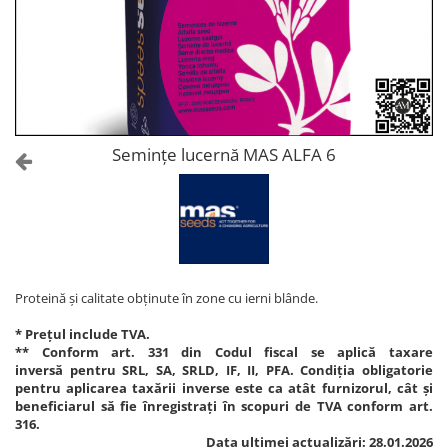
Amelioratori de sol
ARBUȘTI FRUCTIFERI
ARDEI IUTE
Erbicide
Insecticide
Fungicide
BUMBAC
Insecticide
Fertilizanți foliari
Acaricide
CAIS
Fertilizanți foliari
Semințe lucernă MAS ALFA 6
Fungicide
ARDEI
Insecticide
Erbicide
Acaricide
Fungicide
Biostimulatori
Insecticide
Fertilizanți foliari
Fertilizanți foliari
Adjuvanți
Proteină și calitate obținute în zone cu ierni blânde.
Dezinfectant sol
CĂPȘUN
* Prețul include TVA.
ARPAGIC
Fungicide
** Conform art. 331 din Codul fiscal se aplică taxare
Erbicide
inversă pentru SRL, SA, SRLD, IF, II, PFA. Condiția obligatorie
Insecticide
pentru aplicarea taxării inverse este ca atât furnizorul, cât și
BOB
Acaricide
beneficiarul să fie înregistrați în scopuri de TVA conform art.
316.
Erbicide
Fertilizanți foliari
Data ultimei actualizări: 28.01.2026