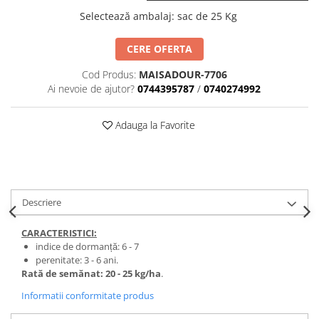
BROCCOLI
CARTOF
Selectează ambalaj
:
sac de 25 Kg
Fungicide
Fungicide
Insecticide
Insecticide
CERE OFERTA
Fertilizanți foliari
Biostimulatori
Cod Produs:
MAISADOUR-7706
BUMBAC
Fertilizanți foliari
Ai nevoie de ajutor?
0744395787
/
0740274992
CASTRAVEȚI
Fertilizanți foliari
CAIS
Fungicide
Adauga la Favorite
Insecticide
Erbicide
Acaricide
Fungicide
Fertilizanți foliari
Insecticide
CASTRAVEȚI CORNIȘON
Acaricide
Descriere
Biostimulatori
Insecticide
CARACTERISTICI:
Fertilizanți foliari
CEAPĂ
indice de dormanță: 6 - 7
Adjuvanți
Insecticide
perenitate: 3 - 6 ani.
CAMELINĂ
Rată de semănat: 20 - 25 kg/ha
.
Biostimulatori
Fungicide
Fertilizanți foliari
Informatii conformitate produs
CÂNEPĂ
CEREALE PĂIOASE