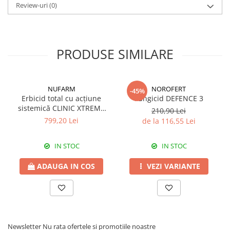
Review-uri
(0)
Fungicide
Insecticide
Insecticide
Biostimulatori
CĂPȘUN
Fertilizanți foliari
PRODUSE SIMILARE
CIREȘ
Erbicide
Fungicide
Fungicide
Insecticide
Insecticide
NUFARM
NOROFERT
-45%
Acaricide
Biostimulatori
Erbicid total cu acțiune
Fungicid DEFENCE 3
sistemică CLINIC XTREME
Biostimulatori
Fertilizanți foliari
210,90 Lei
540 SL
799,20 Lei
de la 116,55 Lei
Fertilizanți foliari
Adjuvanți
CARTOF
CITRICE
IN STOC
IN STOC
Erbicide
Fertilizanți foliari
Fungicide
CONIFERE
ADAUGA IN COS
VEZI VARIANTE
Insecticide
Fertilizanți foliari
Biostimulatori
CONOPIDĂ
Fertilizanți foliari
Insecticide
CASTAN
CUCURBITACEE
Newsletter
Nu rata ofertele si promotiile noastre