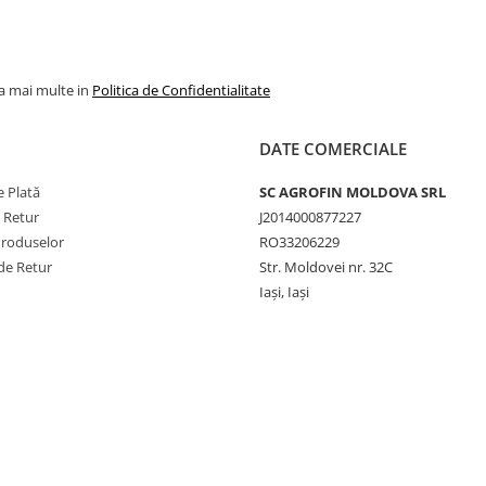
la mai multe in
Politica de Confidentialitate
DATE COMERCIALE
 Plată
SC AGROFIN MOLDOVA SRL
e Retur
J2014000877227
Produselor
RO33206229
de Retur
Str. Moldovei nr. 32C
Iași, Iași