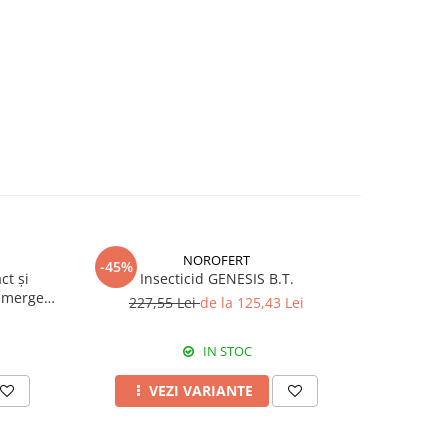
NOROFERT
-45%
-39%
ct și
Insecticid GENESIS B.T.
Fertiliza
emergent
227,55 Lei
de la 125,43 Lei
7
IN STOC
VEZI VARIANTE
A