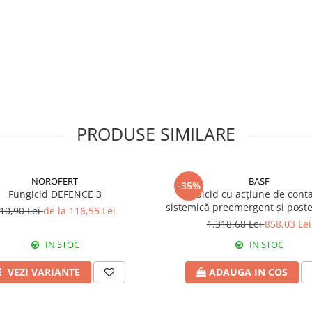
PRODUSE SIMILARE
.
NOROFERT
BASF
-35%
Fungicid DEFENCE 3
Erbicid cu acțiune de conta
de producție ridicată în condiții
sistemică preemergent și post
10,90 Lei
de la 116,55 Lei
EFFIGO S
n România.
1.318,68 Lei
858,03 Lei
IN STOC
IN STOC
VEZI VARIANTE
ADAUGA IN COS