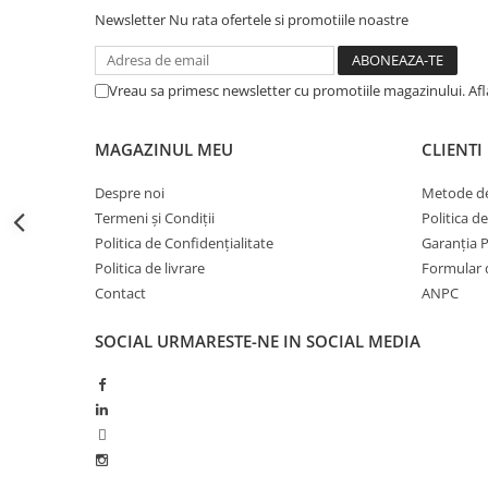
Erbicide
Fungicide
Newsletter
Nu rata ofertele si promotiile noastre
CASTRAVEȚI
DOVLEAC
Fungicide
Insecticide
Vreau sa primesc newsletter cu promotiile magazinului. Af
Insecticide
DOVLECEI
Acaricide
Insecticide
MAGAZINUL MEU
CLIENTI
Fertilizanți foliari
FASOLE
Dezinfectant sol
Despre noi
Metode de
Insecticide
CEAPĂ
Termeni și Condiții
Politica d
Fertilizanți foliari
Politica de Confidențialitate
Garanția 
Erbicide
FASOLE BOABE
Politica de livrare
Formular 
Fungicide
Contact
ANPC
Insecticide
Insecticide
FASOLE PĂSTĂI
Fertilizanți foliari
SOCIAL
URMARESTE-NE IN SOCIAL MEDIA
Insecticide
CEREALE
FLOAREA SOARELUI
Tratament semințe
Tratament semințe
Erbicide
Semințe
Fungicide
Fungicide
Biostimulatori