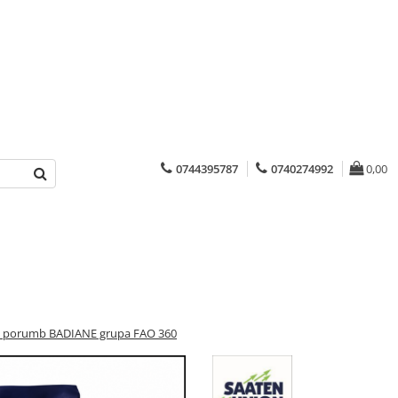
0744395787
0740274992
0,00
 porumb BADIANE grupa FAO 360