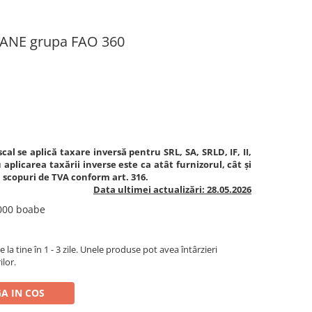
ANE grupa FAO 360
cal se aplică taxare inversă pentru SRL, SA, SRLD, IF, II,
aplicarea taxării inverse este ca atât furnizorul, cât și
în scopuri de TVA conform art. 316.
Data ultimei actualizări: 28.05.2026
.000 boabe
la tine în 1 - 3 zile. Unele produse pot avea întârzieri
ilor.
A IN COS