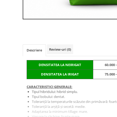
BROCCOLI
CARTOF
Fungicide
Fungicide
Insecticide
Insecticide
Fertilizanți foliari
Biostimulatori
BUMBAC
Fertilizanți foliari
CASTRAVEȚI
Fertilizanți foliari
CAIS
Fungicide
Review-uri
(0)
Descriere
Insecticide
Erbicide
Acaricide
Fungicide
DENSITATEA LA NEIRIGAT
60.000 
Fertilizanți foliari
Insecticide
CASTRAVEȚI CORNIȘON
Acaricide
DENSITATEA LA IRIGAT
75.000 
Biostimulatori
Insecticide
Fertilizanți foliari
CEAPĂ
CARACTERISTICI GENERALE:
Tipul hibridului: hibrid simplu.
Adjuvanți
Insecticide
Tipul bobului: dentat.
CAMELINĂ
Biostimulatori
Toleranță la temperaturile scăzute din primăvară: foar
Toleranță la arșiță și secetă: medie.
Fungicide
Fertilizanți foliari
Adaptarea la minimum tillage: mare.
CÂNEPĂ
CEREALE PĂIOASE
Vigoare la răsărire: foarte mare.