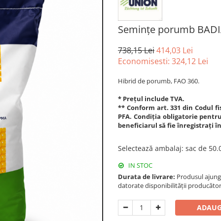
Semințe porumb BADI
738,15 Lei
414,03 Lei
Economisesti:
324,12
Lei
Hibrid de porumb, FAO 360.
* Prețul include TVA.
** Conform art. 331 din Codul fis
PFA. Condiția obligatorie pentru 
beneficiarul să fie înregistrați 
Selectează ambalaj
:
sac de 50
IN STOC
Durata de livrare:
Produsul ajunge 
datorate disponibilității producător
ADAUG