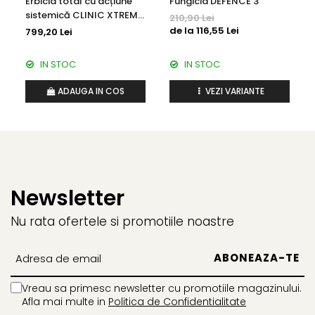
Erbicid total cu acțiune
Fungicid DEFENCE 3
Insecticide
Fertilizanți foliari
sistemică CLINIC XTREME
210,90 Lei
Biostimulatori
540 SL
Adjuvanți
de la 116,55 Lei
799,20 Lei
Fertilizanți foliari
CEREALE DE PRIMĂVARĂ
IN STOC
IN STOC
Dezinfectant sol
Erbicide
FLORI
Insecticide
ADAUGA IN COS
VEZI VARIANTE
Fungicide
Fertilizanți foliari
Fertilizanți foliari
CEREALE DE TOAMNĂ
SÂMBUROASE
Erbicide
Fungicide
Insecticide
Insecticide
Fertilizanți foliari
Newsletter
Acaricide
CEREALE PĂIOASE
Biostimulatori
Nu rata ofertele si promotiile noastre
Tratament semințe
Fertilizanți foliari
Insecticide
Adjuvanți
Biostimulatori
SEMINȚOASE
Fertilizanți foliari
Vreau sa primesc newsletter cu promotiile magazinului.
Insecticide
CHIMEN
Afla mai multe in
Politica de Confidentialitate
Acaricide