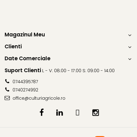
Erbicide
Biostimulatori
CICOARE
Fertilizanți foliari
Insecticide
Adjuvanți
CIREȘ
GAZON
Magazinul Meu
Erbicide
Insecticide
Fungicide
Clienti
Fertilizanți foliari
Insecticide
GRĂDINI
Date Comerciale
Biostimulatori
Insecticide
Fertilizanți foliari
Suport Clienti
L - V: 08:00 - 17:00 S: 09:00 - 14:00
Fertilizanti foliari
Adjuvanți
0744395787
GRÂU
CITRICE
0740274992
Tratament semințe
Fertilizanți foliari
office@culturiagricole.ro
Fungicide
COACĂZ
Insecticide
Erbicide
Biostimulatori
Fungicide
Fertilizanți foliari
Insecticide
GRÂU DE TOAMNĂ
CONIFERE