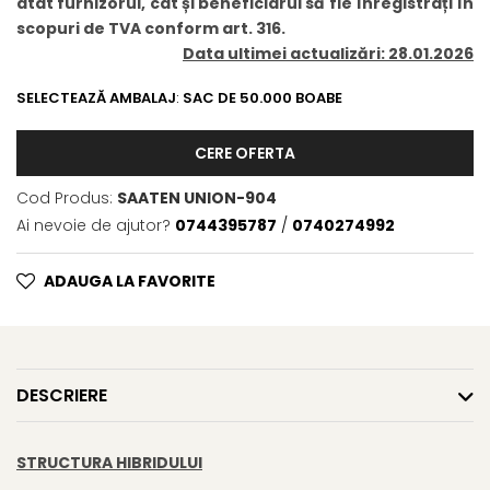
atât furnizorul, cât și beneficiarul să fie înregistrați în
BROCCOLI
CARTOF
scopuri de TVA conform art. 316.
Fungicide
Fungicide
Data ultimei actualizări: 28.01.2026
Insecticide
Insecticide
Fertilizanți foliari
Biostimulatori
SELECTEAZĂ AMBALAJ
:
SAC DE 50.000 BOABE
BUMBAC
Fertilizanți foliari
CERE OFERTA
CASTRAVEȚI
Fertilizanți foliari
CAIS
Fungicide
Cod Produs:
SAATEN UNION-904
Insecticide
Erbicide
Ai nevoie de ajutor?
0744395787
/
0740274992
Acaricide
Fungicide
Fertilizanți foliari
Insecticide
ADAUGA LA FAVORITE
CASTRAVEȚI CORNIȘON
Acaricide
Biostimulatori
Insecticide
Fertilizanți foliari
CEAPĂ
Adjuvanți
DESCRIERE
Insecticide
CAMELINĂ
Biostimulatori
Fungicide
Fertilizanți foliari
STRUCTURA HIBRIDULUI
CÂNEPĂ
CEREALE PĂIOASE