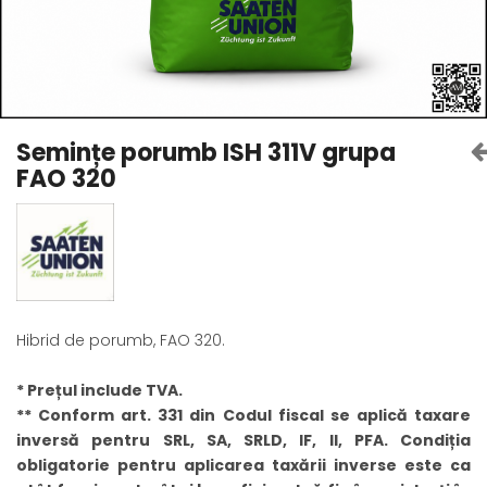
Amelioratori de sol
ARBUȘTI FRUCTIFERI
ARDEI IUTE
Erbicide
Insecticide
Fungicide
BUMBAC
Insecticide
Fertilizanți foliari
Acaricide
CAIS
Semințe porumb ISH 311V grupa
Fertilizanți foliari
FAO 320
Fungicide
ARDEI
Insecticide
Erbicide
Acaricide
Fungicide
Biostimulatori
Insecticide
Fertilizanți foliari
Fertilizanți foliari
Adjuvanți
Hibrid de porumb, FAO 320.
Dezinfectant sol
CĂPȘUN
ARPAGIC
Fungicide
* Prețul include TVA.
Erbicide
Insecticide
** Conform art. 331 din Codul fiscal se aplică taxare
BOB
Acaricide
inversă pentru SRL, SA, SRLD, IF, II, PFA. Condiția
Erbicide
Fertilizanți foliari
obligatorie pentru aplicarea taxării inverse este ca