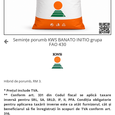
Amelioratori de sol
ARBUȘTI FRUCTIFERI
ARDEI IUTE
Erbicide
Insecticide
Fungicide
BUMBAC
Insecticide
Fertilizanți foliari
Acaricide
CAIS
Fertilizanți foliari
Semințe porumb KWS BANATO INITIO grupa
Fungicide
FAO 430
ARDEI
Insecticide
Erbicide
Acaricide
Fungicide
Biostimulatori
Insecticide
Fertilizanți foliari
Fertilizanți foliari
Adjuvanți
Dezinfectant sol
Hibrid de porumb, RM 3.
CĂPȘUN
ARPAGIC
Fungicide
* Prețul include TVA.
Erbicide
** Conform art. 331 din Codul fiscal se aplică taxare
Insecticide
inversă pentru SRL, SA, SRLD, IF, II, PFA. Condiția obligatorie
BOB
Acaricide
pentru aplicarea taxării inverse este ca atât furnizorul, cât și
beneficiarul să fie înregistrați în scopuri de TVA conform art.
Erbicide
Fertilizanți foliari
316.