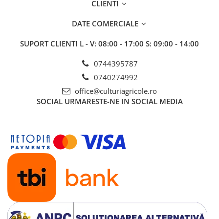
CLIENTI
Insecticide
Fertilizanți foliari
Biostimulatori
Adjuvanți
DATE COMERCIALE
Fertilizanți foliari
CEREALE DE PRIMĂVARĂ
SUPORT CLIENTI
L - V: 08:00 - 17:00 S: 09:00 - 14:00
Dezinfectant sol
Erbicide
FLORI
Insecticide
0744395787
Fungicide
Fertilizanți foliari
0740274992
Fertilizanți foliari
CEREALE DE TOAMNĂ
office@culturiagricole.ro
SÂMBUROASE
SOCIAL
URMARESTE-NE IN SOCIAL MEDIA
Erbicide
Fungicide
Insecticide
Insecticide
Fertilizanți foliari
Acaricide
CEREALE PĂIOASE
Biostimulatori
Tratament semințe
Fertilizanți foliari
Insecticide
Adjuvanți
Biostimulatori
SEMINȚOASE
Fertilizanți foliari
Insecticide
CHIMEN
Acaricide