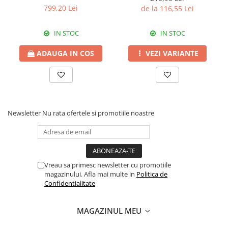
Erbicide
540 SL
799,20 Lei
de la 116,55 Lei
Fungicide
CASTRAVEȚI
DOVLEAC
Fungicide
IN STOC
IN STOC
Insecticide
Insecticide
DOVLECEI
ADAUGA IN COS
VEZI VARIANTE
Acaricide
Insecticide
Fertilizanți foliari
FASOLE
Dezinfectant sol
Insecticide
CEAPĂ
Fertilizanți foliari
Newsletter
Nu rata ofertele si promotiile noastre
Erbicide
FASOLE BOABE
Fungicide
Insecticide
Insecticide
FASOLE PĂSTĂI
Fertilizanți foliari
Vreau sa primesc newsletter cu promotiile
Insecticide
CEREALE
magazinului. Afla mai multe in
Politica de
FLOAREA SOARELUI
Tratament semințe
Confidentialitate
Tratament semințe
Erbicide
Semințe
Fungicide
MAGAZINUL MEU
Fungicide
Biostimulatori