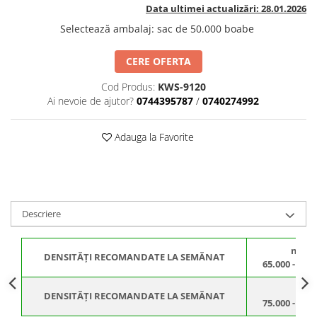
BROCCOLI
CARTOF
Data ultimei actualizări: 28.01.2026
Fungicide
Fungicide
Selectează ambalaj
:
sac de 50.000 boabe
Insecticide
Insecticide
CERE OFERTA
Fertilizanți foliari
Biostimulatori
BUMBAC
Fertilizanți foliari
Cod Produs:
KWS-9120
CASTRAVEȚI
Ai nevoie de ajutor?
0744395787
/
0740274992
Fertilizanți foliari
CAIS
Fungicide
Adauga la Favorite
Insecticide
Erbicide
Acaricide
Fungicide
Fertilizanți foliari
Insecticide
CASTRAVEȚI CORNIȘON
Acaricide
Descriere
Biostimulatori
Insecticide
Fertilizanți foliari
CEAPĂ
neiri
Adjuvanți
Insecticide
DENSITĂȚI RECOMANDATE LA SEMĂNAT
65.000 - 70.0
CAMELINĂ
Biostimulatori
iriga
Fungicide
Fertilizanți foliari
DENSITĂȚI RECOMANDATE LA SEMĂNAT
75.000 - 85.0
CÂNEPĂ
CEREALE PĂIOASE