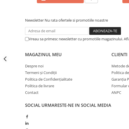
Erbicide
Fungicide
CASTRAVEȚI
DOVLEAC
Fungicide
Newsletter
Nu rata ofertele si promotiile noastre
Insecticide
Insecticide
DOVLECEI
Acaricide
Insecticide
Vreau sa primesc newsletter cu promotiile magazinului. Af
Fertilizanți foliari
FASOLE
Dezinfectant sol
Insecticide
MAGAZINUL MEU
CLIENTI
CEAPĂ
Fertilizanți foliari
Erbicide
Despre noi
Metode de
FASOLE BOABE
Fungicide
Termeni și Condiții
Politica d
Insecticide
Politica de Confidențialitate
Garanția 
Insecticide
FASOLE PĂSTĂI
Politica de livrare
Formular 
Fertilizanți foliari
Contact
ANPC
Insecticide
CEREALE
FLOAREA SOARELUI
Tratament semințe
SOCIAL
URMARESTE-NE IN SOCIAL MEDIA
Tratament semințe
Erbicide
Semințe
Fungicide
Fungicide
Biostimulatori