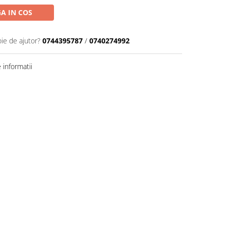
A IN COS
oie de ajutor?
0744395787
/
0740274992
informatii