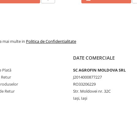
la mai multe in
Politica de Confidentialitate
DATE COMERCIALE
 Plată
SC AGROFIN MOLDOVA SRL
e Retur
J2014000877227
Produselor
RO33206229
de Retur
Str. Moldovei nr. 32C
Iași, Iași