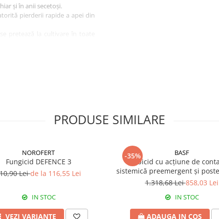
r și în anii secetoși.
orită pierderii rapide a apei din
se pretează la cultivare în toate
pţia zonelor reci premontane.
PRODUSE SIMILARE
NOROFERT
BASF
-35%
Fungicid DEFENCE 3
Erbicid cu acțiune de conta
sistemică preemergent și post
10,90 Lei
de la 116,55 Lei
EFFIGO S
1.318,68 Lei
858,03 Lei
IN STOC
IN STOC
VEZI VARIANTE
ADAUGA IN COS