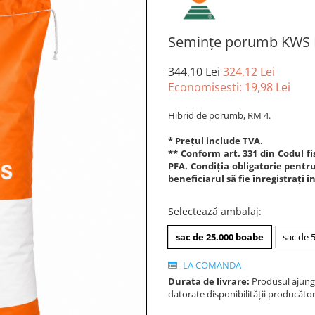
Semințe porumb KWS 
344,10 Lei
324,12 Lei
Economisesti:
19,98
Lei
Hibrid de porumb, RM 4.
* Prețul include TVA.
** Conform art. 331 din Codul fis
PFA. Condiția obligatorie pentru 
beneficiarul să fie înregistrați 
Selectează ambalaj
:
sac de 25.000 boabe
sac de 
LA COMANDA
Durata de livrare:
Produsul ajunge 
datorate disponibilității producător