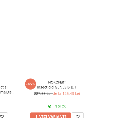
NOROFERT
-45%
-39%
ct și
Insecticid GENESIS B.T.
Fertiliza
emergent
227,55 Lei
de la 125,43 Lei
7
IN STOC
VEZI VARIANTE
A