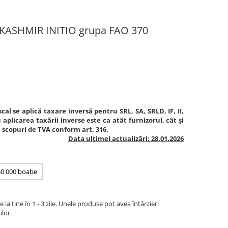
KASHMIR INITIO grupa FAO 370
cal se aplică taxare inversă pentru SRL, SA, SRLD, IF, II,
aplicarea taxării inverse este ca atât furnizorul, cât și
în scopuri de TVA conform art. 316.
Data ultimei actualizări: 28.01.2026
50.000 boabe
la tine în 1 - 3 zile. Unele produse pot avea întârzieri
ilor.