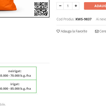
ADAUG
Cod Produs:
KWS-9837
Ai nev
Adauga la Favorite
Cere 
neirigat:
65.000 - 70.000 b.g./ha
irigat:
80.000 - 85.000 b.g./ha
bile.