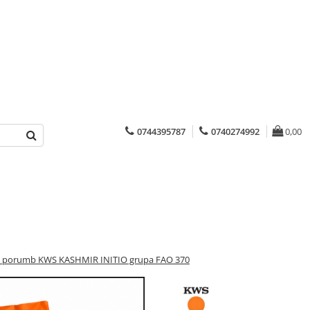
0744395787
0740274992
0,00
 porumb KWS KASHMIR INITIO grupa FAO 370