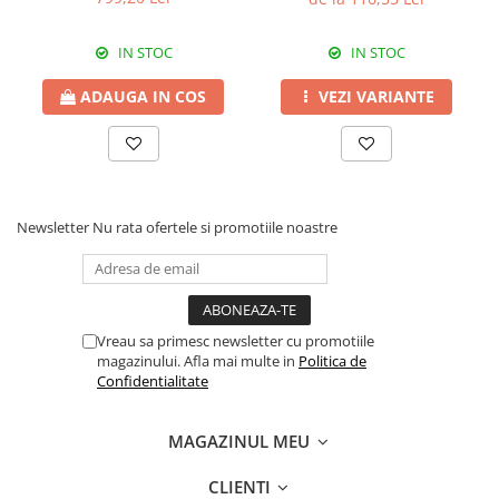
Erbicide
Fungicide
CASTRAVEȚI
DOVLEAC
IN STOC
IN STOC
Fungicide
Insecticide
ADAUGA IN COS
VEZI VARIANTE
Insecticide
DOVLECEI
Acaricide
Insecticide
Fertilizanți foliari
FASOLE
Dezinfectant sol
Insecticide
CEAPĂ
Newsletter
Nu rata ofertele si promotiile noastre
Fertilizanți foliari
Erbicide
FASOLE BOABE
Fungicide
Insecticide
Insecticide
FASOLE PĂSTĂI
Fertilizanți foliari
Vreau sa primesc newsletter cu promotiile
magazinului. Afla mai multe in
Politica de
Insecticide
CEREALE
Confidentialitate
FLOAREA SOARELUI
Tratament semințe
Tratament semințe
Erbicide
MAGAZINUL MEU
Semințe
Fungicide
CLIENTI
Fungicide
Biostimulatori