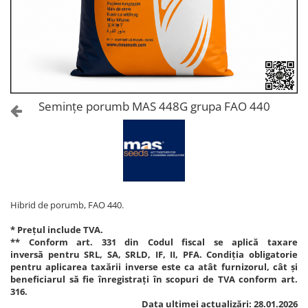
Amelioratori de sol
ARBUȘTI FRUCTIFERI
ARDEI IUTE
Erbicide
Insecticide
Fungicide
BUMBAC
Insecticide
Fertilizanți foliari
Acaricide
CAIS
Fertilizanți foliari
Semințe porumb MAS 448G grupa FAO 440
Fungicide
ARDEI
Insecticide
Erbicide
Acaricide
Fungicide
Biostimulatori
Insecticide
Fertilizanți foliari
Fertilizanți foliari
Adjuvanți
Hibrid de porumb, FAO 440.
Dezinfectant sol
CĂPȘUN
* Prețul include TVA.
ARPAGIC
Fungicide
** Conform art. 331 din Codul fiscal se aplică taxare
Erbicide
inversă pentru SRL, SA, SRLD, IF, II, PFA. Condiția obligatorie
Insecticide
pentru aplicarea taxării inverse este ca atât furnizorul, cât și
BOB
Acaricide
beneficiarul să fie înregistrați în scopuri de TVA conform art.
316.
Erbicide
Fertilizanți foliari
Data ultimei actualizări: 28.01.2026