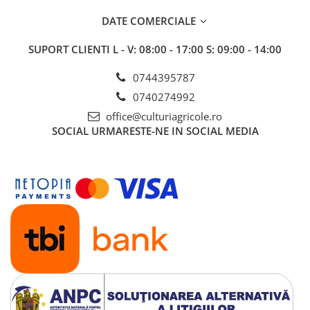
Insecticide
Fertilizanți foliari
DATE COMERCIALE
Biostimulatori
Adjuvanți
Fertilizanți foliari
CEREALE DE PRIMĂVARĂ
SUPORT CLIENTI
L - V: 08:00 - 17:00 S: 09:00 - 14:00
Dezinfectant sol
Erbicide
0744395787
FLORI
Insecticide
0740274992
Fungicide
Fertilizanți foliari
office@culturiagricole.ro
Fertilizanți foliari
CEREALE DE TOAMNĂ
SOCIAL
URMARESTE-NE IN SOCIAL MEDIA
SÂMBUROASE
Erbicide
Fungicide
Insecticide
Insecticide
Fertilizanți foliari
Acaricide
CEREALE PĂIOASE
Biostimulatori
Tratament semințe
Fertilizanți foliari
Insecticide
Adjuvanți
Biostimulatori
SEMINȚOASE
Fertilizanți foliari
Insecticide
CHIMEN
Acaricide