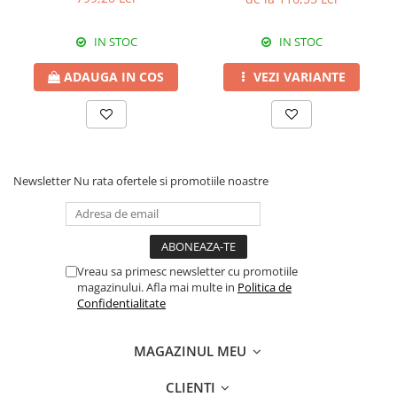
Erbicide
Fungicide
CASTRAVEȚI
DOVLEAC
IN STOC
IN STOC
Fungicide
Insecticide
ADAUGA IN COS
VEZI VARIANTE
Insecticide
DOVLECEI
Acaricide
Insecticide
Fertilizanți foliari
FASOLE
Dezinfectant sol
Insecticide
CEAPĂ
Newsletter
Nu rata ofertele si promotiile noastre
Fertilizanți foliari
Erbicide
FASOLE BOABE
Fungicide
Insecticide
Insecticide
FASOLE PĂSTĂI
Fertilizanți foliari
Vreau sa primesc newsletter cu promotiile
magazinului. Afla mai multe in
Politica de
Insecticide
CEREALE
Confidentialitate
FLOAREA SOARELUI
Tratament semințe
Tratament semințe
Erbicide
MAGAZINUL MEU
Semințe
Fungicide
CLIENTI
Fungicide
Biostimulatori