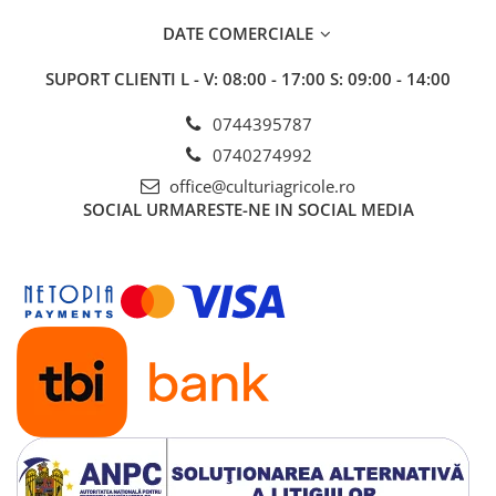
Insecticide
Fertilizanți foliari
DATE COMERCIALE
Biostimulatori
Adjuvanți
Fertilizanți foliari
CEREALE DE PRIMĂVARĂ
SUPORT CLIENTI
L - V: 08:00 - 17:00 S: 09:00 - 14:00
Dezinfectant sol
Erbicide
0744395787
FLORI
Insecticide
0740274992
Fungicide
Fertilizanți foliari
office@culturiagricole.ro
Fertilizanți foliari
CEREALE DE TOAMNĂ
SOCIAL
URMARESTE-NE IN SOCIAL MEDIA
SÂMBUROASE
Erbicide
Fungicide
Insecticide
Insecticide
Fertilizanți foliari
Acaricide
CEREALE PĂIOASE
Biostimulatori
Tratament semințe
Fertilizanți foliari
Insecticide
Adjuvanți
Biostimulatori
SEMINȚOASE
Fertilizanți foliari
Insecticide
CHIMEN
Acaricide