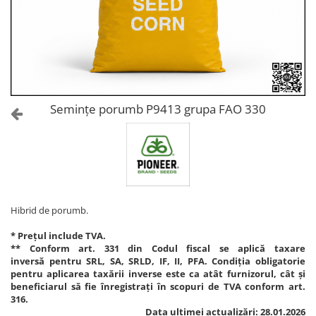
Amelioratori de sol
ARBUȘTI FRUCTIFERI
ARDEI IUTE
Erbicide
Insecticide
Fungicide
BUMBAC
Insecticide
Fertilizanți foliari
Acaricide
CAIS
Fertilizanți foliari
Semințe porumb P9413 grupa FAO 330
Fungicide
ARDEI
Insecticide
Erbicide
Acaricide
Fungicide
Biostimulatori
Insecticide
Fertilizanți foliari
Fertilizanți foliari
Adjuvanți
Hibrid de porumb.
Dezinfectant sol
CĂPȘUN
* Prețul include TVA.
ARPAGIC
Fungicide
** Conform art. 331 din Codul fiscal se aplică taxare
Erbicide
inversă pentru SRL, SA, SRLD, IF, II, PFA. Condiția obligatorie
Insecticide
pentru aplicarea taxării inverse este ca atât furnizorul, cât și
BOB
Acaricide
beneficiarul să fie înregistrați în scopuri de TVA conform art.
316.
Erbicide
Fertilizanți foliari
Data ultimei actualizări: 28.01.2026