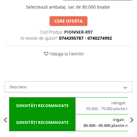
BROCCOLI
CARTOF
Selectează ambalaj
:
sac de 80.000 boabe
Fungicide
Fungicide
Insecticide
Insecticide
CERE OFERTA
Fertilizanți foliari
Biostimulatori
Cod Produs:
PIONNER-897
BUMBAC
Fertilizanți foliari
Ai nevoie de ajutor?
0744395787
/
0740274992
CASTRAVEȚI
Fertilizanți foliari
CAIS
Fungicide
Adauga la Favorite
Insecticide
Erbicide
Acaricide
Fungicide
Fertilizanți foliari
Insecticide
CASTRAVEȚI CORNIȘON
Acaricide
Descriere
Biostimulatori
Insecticide
Fertilizanți foliari
CEAPĂ
neirigat:
DENSITĂȚI RECOMANDATE
55.000 - 75.000 plante recol
Adjuvanți
Insecticide
CAMELINĂ
Biostimulatori
irigat:
DENSITĂȚI RECOMANDATE
80.000 - 85.000 plante recol
Fungicide
Fertilizanți foliari
CÂNEPĂ
CEREALE PĂIOASE