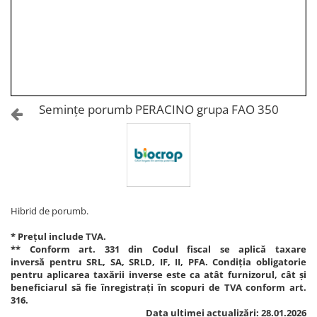
Amelioratori de sol
ARBUȘTI FRUCTIFERI
ARDEI IUTE
Erbicide
Insecticide
Fungicide
BUMBAC
Insecticide
Fertilizanți foliari
Acaricide
CAIS
Fertilizanți foliari
Semințe porumb PERACINO grupa FAO 350
Fungicide
ARDEI
Insecticide
Erbicide
Acaricide
Fungicide
Biostimulatori
Insecticide
Fertilizanți foliari
Fertilizanți foliari
Adjuvanți
Hibrid de porumb.
Dezinfectant sol
CĂPȘUN
* Prețul include TVA.
ARPAGIC
Fungicide
** Conform art. 331 din Codul fiscal se aplică taxare
Erbicide
inversă pentru SRL, SA, SRLD, IF, II, PFA. Condiția obligatorie
Insecticide
pentru aplicarea taxării inverse este ca atât furnizorul, cât și
BOB
Acaricide
beneficiarul să fie înregistrați în scopuri de TVA conform art.
316.
Erbicide
Fertilizanți foliari
Data ultimei actualizări: 28.01.2026