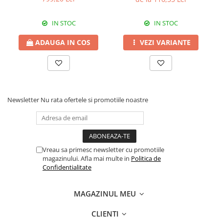
Erbicide
Fungicide
CASTRAVEȚI
DOVLEAC
IN STOC
IN STOC
Fungicide
Insecticide
ADAUGA IN COS
VEZI VARIANTE
Insecticide
DOVLECEI
Acaricide
Insecticide
Fertilizanți foliari
FASOLE
Dezinfectant sol
Insecticide
CEAPĂ
Newsletter
Nu rata ofertele si promotiile noastre
Fertilizanți foliari
Erbicide
FASOLE BOABE
Fungicide
Insecticide
Insecticide
FASOLE PĂSTĂI
Fertilizanți foliari
Vreau sa primesc newsletter cu promotiile
magazinului. Afla mai multe in
Politica de
Insecticide
CEREALE
Confidentialitate
FLOAREA SOARELUI
Tratament semințe
Tratament semințe
Erbicide
MAGAZINUL MEU
Semințe
Fungicide
CLIENTI
Fungicide
Biostimulatori