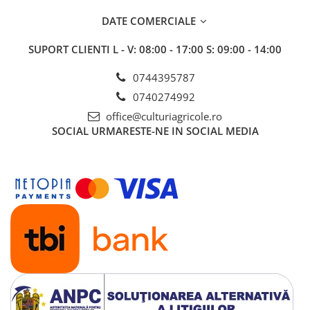
Insecticide
Fertilizanți foliari
DATE COMERCIALE
Biostimulatori
Adjuvanți
Fertilizanți foliari
CEREALE DE PRIMĂVARĂ
SUPORT CLIENTI
L - V: 08:00 - 17:00 S: 09:00 - 14:00
Dezinfectant sol
Erbicide
0744395787
FLORI
Insecticide
0740274992
Fungicide
Fertilizanți foliari
office@culturiagricole.ro
Fertilizanți foliari
CEREALE DE TOAMNĂ
SOCIAL
URMARESTE-NE IN SOCIAL MEDIA
SÂMBUROASE
Erbicide
Fungicide
Insecticide
Insecticide
Fertilizanți foliari
Acaricide
CEREALE PĂIOASE
Biostimulatori
Tratament semințe
Fertilizanți foliari
Insecticide
Adjuvanți
Biostimulatori
SEMINȚOASE
Fertilizanți foliari
Insecticide
CHIMEN
Acaricide