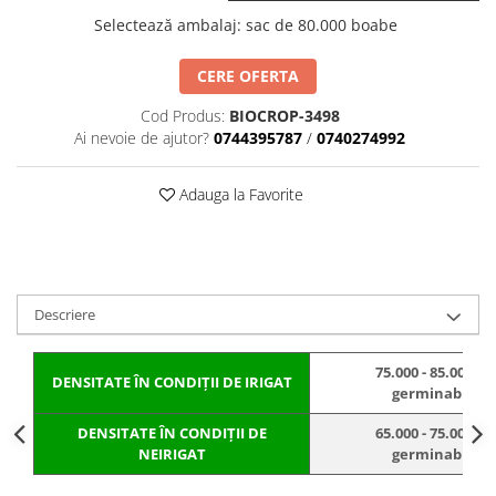
BROCCOLI
CARTOF
Selectează ambalaj
:
sac de 80.000 boabe
Fungicide
Fungicide
Insecticide
Insecticide
CERE OFERTA
Fertilizanți foliari
Biostimulatori
Cod Produs:
BIOCROP-3498
BUMBAC
Fertilizanți foliari
Ai nevoie de ajutor?
0744395787
/
0740274992
CASTRAVEȚI
Fertilizanți foliari
CAIS
Fungicide
Adauga la Favorite
Insecticide
Erbicide
Acaricide
Fungicide
Fertilizanți foliari
Insecticide
CASTRAVEȚI CORNIȘON
Acaricide
Descriere
Biostimulatori
Insecticide
Fertilizanți foliari
CEAPĂ
75.000 - 85.000 b
DENSITATE ÎN CONDIȚII DE IRIGAT
germinabile/h
Adjuvanți
Insecticide
CAMELINĂ
Biostimulatori
DENSITATE ÎN CONDIȚII DE
65.000 - 75.000 b
NEIRIGAT
germinabile/h
Fungicide
Fertilizanți foliari
CÂNEPĂ
CEREALE PĂIOASE