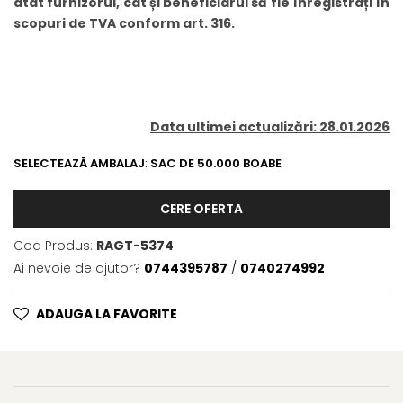
atât furnizorul, cât și beneficiarul să fie înregistrați în
BROCCOLI
CARTOF
scopuri de TVA conform art. 316.
Fungicide
Fungicide
Insecticide
Insecticide
Fertilizanți foliari
Biostimulatori
BUMBAC
Fertilizanți foliari
CASTRAVEȚI
Data ultimei actualizări: 28.01.2026
Fertilizanți foliari
CAIS
Fungicide
SELECTEAZĂ AMBALAJ
:
SAC DE 50.000 BOABE
Insecticide
Erbicide
Acaricide
Fungicide
CERE OFERTA
Fertilizanți foliari
Insecticide
Cod Produs:
RAGT-5374
CASTRAVEȚI CORNIȘON
Acaricide
Ai nevoie de ajutor?
0744395787
/
0740274992
Biostimulatori
Insecticide
Fertilizanți foliari
CEAPĂ
ADAUGA LA FAVORITE
Adjuvanți
Insecticide
CAMELINĂ
Biostimulatori
Fungicide
Fertilizanți foliari
CÂNEPĂ
CEREALE PĂIOASE