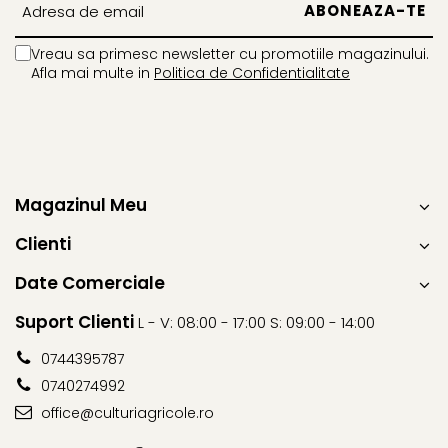
Erbicide
Biostimulatori
CICOARE
Fertilizanți foliari
Vreau sa primesc newsletter cu promotiile magazinului.
Insecticide
Afla mai multe in
Politica de Confidentialitate
Adjuvanți
CIREȘ
GAZON
Erbicide
Insecticide
Fungicide
Fertilizanți foliari
Insecticide
GRĂDINI
Biostimulatori
Magazinul Meu
Insecticide
Fertilizanți foliari
Clienti
Fertilizanti foliari
Adjuvanți
GRÂU
CITRICE
Date Comerciale
Tratament semințe
Fertilizanți foliari
Suport Clienti
L - V: 08:00 - 17:00 S: 09:00 - 14:00
Fungicide
COACĂZ
Insecticide
0744395787
Erbicide
Biostimulatori
0740274992
Fungicide
Fertilizanți foliari
office@culturiagricole.ro
Insecticide
GRÂU DE TOAMNĂ
CONIFERE