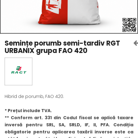
Amelioratori de sol
ARBUȘTI FRUCTIFERI
ARDEI IUTE
Erbicide
Insecticide
Fungicide
BUMBAC
Insecticide
Fertilizanți foliari
Acaricide
CAIS
Semințe porumb semi-tardiv RGT
Fertilizanți foliari
URBANIX grupa FAO 420
Fungicide
ARDEI
Insecticide
Erbicide
Acaricide
Fungicide
Biostimulatori
Insecticide
Fertilizanți foliari
Fertilizanți foliari
Adjuvanți
Hibrid de porumb, FAO 420.
Dezinfectant sol
CĂPȘUN
ARPAGIC
Fungicide
* Prețul include TVA.
Erbicide
Insecticide
** Conform art. 331 din Codul fiscal se aplică taxare
BOB
Acaricide
inversă pentru SRL, SA, SRLD, IF, II, PFA. Condiția
Erbicide
Fertilizanți foliari
obligatorie pentru aplicarea taxării inverse este ca