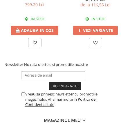
Erbicide
540 SL
799,20 Lei
de la 116,55 Lei
Fungicide
CASTRAVEȚI
DOVLEAC
Fungicide
IN STOC
IN STOC
Insecticide
Insecticide
DOVLECEI
ADAUGA IN COS
VEZI VARIANTE
Acaricide
Insecticide
Fertilizanți foliari
FASOLE
Dezinfectant sol
Insecticide
CEAPĂ
Fertilizanți foliari
Newsletter
Nu rata ofertele si promotiile noastre
Erbicide
FASOLE BOABE
Fungicide
Insecticide
Insecticide
FASOLE PĂSTĂI
Fertilizanți foliari
Vreau sa primesc newsletter cu promotiile
Insecticide
CEREALE
magazinului. Afla mai multe in
Politica de
FLOAREA SOARELUI
Tratament semințe
Confidentialitate
Tratament semințe
Erbicide
Semințe
Fungicide
MAGAZINUL MEU
Fungicide
Biostimulatori