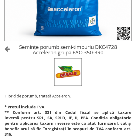
Amelioratori de sol
ARBUȘTI FRUCTIFERI
ARDEI IUTE
Erbicide
Insecticide
Fungicide
BUMBAC
Insecticide
Fertilizanți foliari
Acaricide
CAIS
Fertilizanți foliari
Semințe porumb semi-timpuriu DKC4728
Fungicide
Acceleron grupa FAO 350-390
ARDEI
Insecticide
Erbicide
Acaricide
Fungicide
Biostimulatori
Insecticide
Fertilizanți foliari
Fertilizanți foliari
Adjuvanți
Dezinfectant sol
Hibrid de porumb, tratată Acceleron.
CĂPȘUN
ARPAGIC
Fungicide
* Prețul include TVA.
Erbicide
** Conform art. 331 din Codul fiscal se aplică taxare
Insecticide
inversă pentru SRL, SA, SRLD, IF, II, PFA. Condiția obligatorie
BOB
Acaricide
pentru aplicarea taxării inverse este ca atât furnizorul, cât și
beneficiarul să fie înregistrați în scopuri de TVA conform art.
Erbicide
Fertilizanți foliari
316.