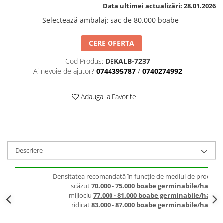
BROCCOLI
CARTOF
Data ultimei actualizări: 28.01.2026
Fungicide
Fungicide
Selectează ambalaj
:
sac de 80.000 boabe
Insecticide
Insecticide
CERE OFERTA
Fertilizanți foliari
Biostimulatori
BUMBAC
Fertilizanți foliari
Cod Produs:
DEKALB-7237
CASTRAVEȚI
Ai nevoie de ajutor?
0744395787
/
0740274992
Fertilizanți foliari
CAIS
Fungicide
Adauga la Favorite
Insecticide
Erbicide
Acaricide
Fungicide
Fertilizanți foliari
Insecticide
CASTRAVEȚI CORNIȘON
Acaricide
Descriere
Biostimulatori
Insecticide
Fertilizanți foliari
CEAPĂ
Densitatea recomandată în funcție de mediul de producți
Adjuvanți
Insecticide
scăzut
70.000 - 75.000 boabe germinabile/ha
CAMELINĂ
Biostimulatori
mijlociu
77.000 - 81.000 boabe germinabile/ha
ridicat
83.000 - 87.000 boabe germinabile/ha
Fungicide
Fertilizanți foliari
CÂNEPĂ
CEREALE PĂIOASE