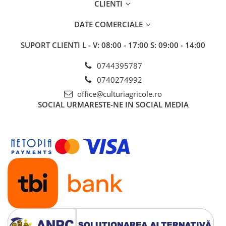
CLIENTI
Insecticide
Fertilizanți foliari
Biostimulatori
Adjuvanți
DATE COMERCIALE
Fertilizanți foliari
CEREALE DE PRIMĂVARĂ
SUPORT CLIENTI
L - V: 08:00 - 17:00 S: 09:00 - 14:00
Dezinfectant sol
Erbicide
FLORI
Insecticide
0744395787
Fungicide
Fertilizanți foliari
0740274992
Fertilizanți foliari
CEREALE DE TOAMNĂ
office@culturiagricole.ro
SÂMBUROASE
SOCIAL
URMARESTE-NE IN SOCIAL MEDIA
Erbicide
Fungicide
Insecticide
Insecticide
Fertilizanți foliari
Acaricide
CEREALE PĂIOASE
Biostimulatori
Tratament semințe
Fertilizanți foliari
Insecticide
Adjuvanți
Biostimulatori
SEMINȚOASE
Fertilizanți foliari
Insecticide
CHIMEN
Acaricide