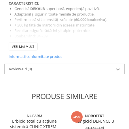
CARACTERISTICI:
Fungicide
Insecticide
Genetică
DEKALB
superioară, experiență pozitivă.
Adaptabil și sigur în toate mediile de producție.
Insecticide
Biostimulatori
Performează și la densități scăzute (
60.000 boabe/ha
).
CĂPȘUN
Fertilizanți foliari
+ 300 kg față de martorii din aceeași maturitate.
CIREȘ
Recoltare sigură: rădăcini și tulpini puternice.
Erbicide
Boabe/rând: 34 - 39.
Fungicide
Fungicide
Rânduri de boabe: 16 - 18.
Insecticide
Insecticide
VEZI MAI MULT
Bob dentat.
Înflorire medie.
Acaricide
Biostimulatori
Informatii conformitate produs
BENEFICII:
Biostimulatori
Fertilizanți foliari
Stabilitate în toate mediile de producție.
Fertilizanți foliari
Adjuvanți
Review-uri
Potențial de producție ridicat..
(0)
Pachet agronomic foarte bun.
CARTOF
CITRICE
Vigoare la răsărire.
Erbicide
Fertilizanți foliari
Fungicide
CONIFERE
PRODUSE SIMILARE
Insecticide
Fertilizanți foliari
Biostimulatori
CONOPIDĂ
Fertilizanți foliari
NUFARM
NOROFERT
-45%
Insecticide
Erbicid total cu acțiune
Fungicid DEFENCE 3
CASTAN
CUCURBITACEE
sistemică CLINIC XTREME
210,90 Lei