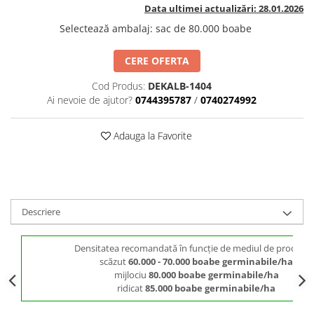
BROCCOLI
CARTOF
Data ultimei actualizări: 28.01.2026
Fungicide
Fungicide
Selectează ambalaj
:
sac de 80.000 boabe
Insecticide
Insecticide
CERE OFERTA
Fertilizanți foliari
Biostimulatori
BUMBAC
Fertilizanți foliari
Cod Produs:
DEKALB-1404
CASTRAVEȚI
Ai nevoie de ajutor?
0744395787
/
0740274992
Fertilizanți foliari
CAIS
Fungicide
Adauga la Favorite
Insecticide
Erbicide
Acaricide
Fungicide
Fertilizanți foliari
Insecticide
CASTRAVEȚI CORNIȘON
Acaricide
Descriere
Biostimulatori
Insecticide
Fertilizanți foliari
CEAPĂ
Densitatea recomandată în funcție de mediul de producți
Adjuvanți
Insecticide
scăzut
60.000 - 70.000 boabe germinabile/ha
CAMELINĂ
Biostimulatori
mijlociu
80.000 boabe germinabile/ha
ridicat
85.000 boabe germinabile/ha
Fungicide
Fertilizanți foliari
CÂNEPĂ
CEREALE PĂIOASE