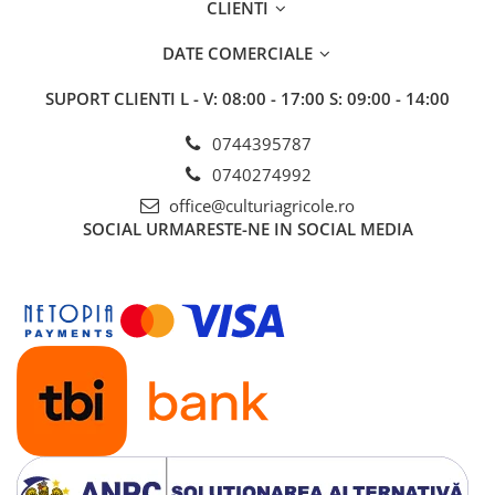
CLIENTI
Insecticide
Fertilizanți foliari
Biostimulatori
Adjuvanți
DATE COMERCIALE
Fertilizanți foliari
CEREALE DE PRIMĂVARĂ
SUPORT CLIENTI
L - V: 08:00 - 17:00 S: 09:00 - 14:00
Dezinfectant sol
Erbicide
FLORI
Insecticide
0744395787
Fungicide
Fertilizanți foliari
0740274992
Fertilizanți foliari
CEREALE DE TOAMNĂ
office@culturiagricole.ro
SÂMBUROASE
SOCIAL
URMARESTE-NE IN SOCIAL MEDIA
Erbicide
Fungicide
Insecticide
Insecticide
Fertilizanți foliari
Acaricide
CEREALE PĂIOASE
Biostimulatori
Tratament semințe
Fertilizanți foliari
Insecticide
Adjuvanți
Biostimulatori
SEMINȚOASE
Fertilizanți foliari
Insecticide
CHIMEN
Acaricide