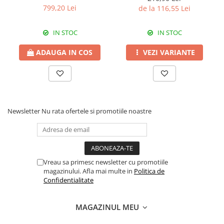
Erbicide
540 SL
799,20 Lei
de la 116,55 Lei
Fungicide
CASTRAVEȚI
DOVLEAC
Fungicide
IN STOC
IN STOC
Insecticide
Insecticide
DOVLECEI
ADAUGA IN COS
VEZI VARIANTE
Acaricide
Insecticide
Fertilizanți foliari
FASOLE
Dezinfectant sol
Insecticide
CEAPĂ
Fertilizanți foliari
Newsletter
Nu rata ofertele si promotiile noastre
Erbicide
FASOLE BOABE
Fungicide
Insecticide
Insecticide
FASOLE PĂSTĂI
Fertilizanți foliari
Vreau sa primesc newsletter cu promotiile
Insecticide
CEREALE
magazinului. Afla mai multe in
Politica de
FLOAREA SOARELUI
Tratament semințe
Confidentialitate
Tratament semințe
Erbicide
Semințe
Fungicide
MAGAZINUL MEU
Fungicide
Biostimulatori