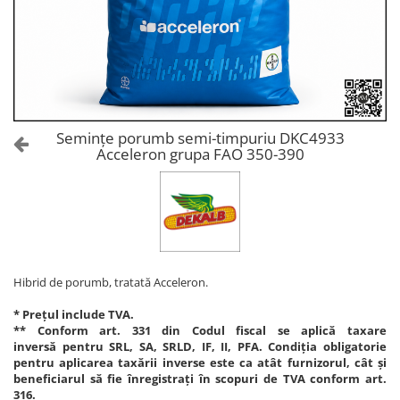
Amelioratori de sol
ARBUȘTI FRUCTIFERI
ARDEI IUTE
Erbicide
Insecticide
Fungicide
BUMBAC
Insecticide
Fertilizanți foliari
Acaricide
CAIS
Fertilizanți foliari
Semințe porumb semi-timpuriu DKC4933
Fungicide
Acceleron grupa FAO 350-390
ARDEI
Insecticide
Erbicide
Acaricide
Fungicide
Biostimulatori
Insecticide
Fertilizanți foliari
Fertilizanți foliari
Adjuvanți
Dezinfectant sol
Hibrid de porumb, tratată Acceleron.
CĂPȘUN
ARPAGIC
Fungicide
* Prețul include TVA.
Erbicide
** Conform art. 331 din Codul fiscal se aplică taxare
Insecticide
inversă pentru SRL, SA, SRLD, IF, II, PFA. Condiția obligatorie
BOB
Acaricide
pentru aplicarea taxării inverse este ca atât furnizorul, cât și
beneficiarul să fie înregistrați în scopuri de TVA conform art.
Erbicide
Fertilizanți foliari
316.