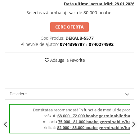
BROCCOLI
CARTOF
Data ultimei actualizări: 28.01.2026
Fungicide
Fungicide
Selectează ambalaj
:
sac de 80.000 boabe
Insecticide
Insecticide
CERE OFERTA
Fertilizanți foliari
Biostimulatori
BUMBAC
Fertilizanți foliari
Cod Produs:
DEKALB-5577
CASTRAVEȚI
Ai nevoie de ajutor?
0744395787
/
0740274992
Fertilizanți foliari
CAIS
Fungicide
Adauga la Favorite
Insecticide
Erbicide
Acaricide
Fungicide
Fertilizanți foliari
Insecticide
CASTRAVEȚI CORNIȘON
Acaricide
Descriere
Biostimulatori
Insecticide
Fertilizanți foliari
CEAPĂ
Densitatea recomandată în funcție de mediul de producți
Adjuvanți
Insecticide
scăzut:
68.000 - 72.000 boabe germinabile/ha
CAMELINĂ
Biostimulatori
mijlociu
75.000 - 81.000 boabe germinabile/ha
ridicat:
82.000 - 85.000 boabe germinabile/ha
Fungicide
Fertilizanți foliari
CÂNEPĂ
CEREALE PĂIOASE