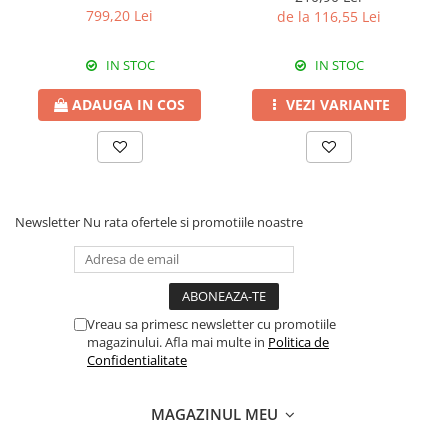
Erbicide
540 SL
799,20 Lei
de la 116,55 Lei
Fungicide
CASTRAVEȚI
DOVLEAC
Fungicide
IN STOC
IN STOC
Insecticide
Insecticide
DOVLECEI
ADAUGA IN COS
VEZI VARIANTE
Acaricide
Insecticide
Fertilizanți foliari
FASOLE
Dezinfectant sol
Insecticide
CEAPĂ
Fertilizanți foliari
Newsletter
Nu rata ofertele si promotiile noastre
Erbicide
FASOLE BOABE
Fungicide
Insecticide
Insecticide
FASOLE PĂSTĂI
Fertilizanți foliari
Vreau sa primesc newsletter cu promotiile
Insecticide
CEREALE
magazinului. Afla mai multe in
Politica de
FLOAREA SOARELUI
Tratament semințe
Confidentialitate
Tratament semințe
Erbicide
Semințe
Fungicide
MAGAZINUL MEU
Fungicide
Biostimulatori