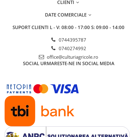
CLIENTI
Insecticide
Fertilizanți foliari
Biostimulatori
Adjuvanți
DATE COMERCIALE
Fertilizanți foliari
CEREALE DE PRIMĂVARĂ
SUPORT CLIENTI
L - V: 08:00 - 17:00 S: 09:00 - 14:00
Dezinfectant sol
Erbicide
FLORI
Insecticide
0744395787
Fungicide
Fertilizanți foliari
0740274992
Fertilizanți foliari
CEREALE DE TOAMNĂ
office@culturiagricole.ro
SÂMBUROASE
SOCIAL
URMARESTE-NE IN SOCIAL MEDIA
Erbicide
Fungicide
Insecticide
Insecticide
Fertilizanți foliari
Acaricide
CEREALE PĂIOASE
Biostimulatori
Tratament semințe
Fertilizanți foliari
Insecticide
Adjuvanți
Biostimulatori
SEMINȚOASE
Fertilizanți foliari
Insecticide
CHIMEN
Acaricide