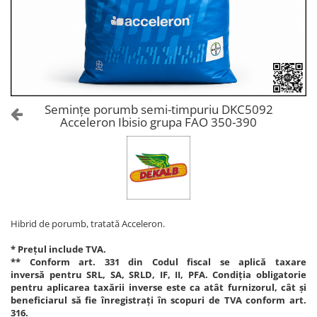
Amelioratori de sol
ARBUȘTI FRUCTIFERI
ARDEI IUTE
Erbicide
Insecticide
Fungicide
BUMBAC
Insecticide
Fertilizanți foliari
Acaricide
CAIS
Fertilizanți foliari
Semințe porumb semi-timpuriu DKC5092
Fungicide
Acceleron Ibisio grupa FAO 350-390
ARDEI
Insecticide
Erbicide
Acaricide
Fungicide
Biostimulatori
Insecticide
Fertilizanți foliari
Fertilizanți foliari
Adjuvanți
Dezinfectant sol
Hibrid de porumb, tratată Acceleron.
CĂPȘUN
ARPAGIC
Fungicide
* Prețul include TVA.
Erbicide
** Conform art. 331 din Codul fiscal se aplică taxare
Insecticide
inversă pentru SRL, SA, SRLD, IF, II, PFA. Condiția obligatorie
BOB
Acaricide
pentru aplicarea taxării inverse este ca atât furnizorul, cât și
beneficiarul să fie înregistrați în scopuri de TVA conform art.
Erbicide
Fertilizanți foliari
316.