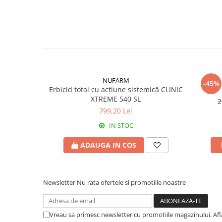
Fungicide
Insecticide
Insecticide
Biostimulatori
CĂPȘUN
Fertilizanți foliari
CIREȘ
Erbicide
Fungicide
Fungicide
Insecticide
Insecticide
NUFARM
-45%
Erbicid total cu acțiune sistemică CLINIC
Acaricide
Biostimulatori
XTREME 540 SL
2
Biostimulatori
Fertilizanți foliari
799,20 Lei
Fertilizanți foliari
Adjuvanți
IN STOC
CARTOF
CITRICE
ADAUGA IN COS
Erbicide
Fertilizanți foliari
Fungicide
CONIFERE
Insecticide
Fertilizanți foliari
Newsletter
Nu rata ofertele si promotiile noastre
Biostimulatori
CONOPIDĂ
Fertilizanți foliari
Insecticide
CASTAN
Vreau sa primesc newsletter cu promotiile magazinului. Af
CUCURBITACEE