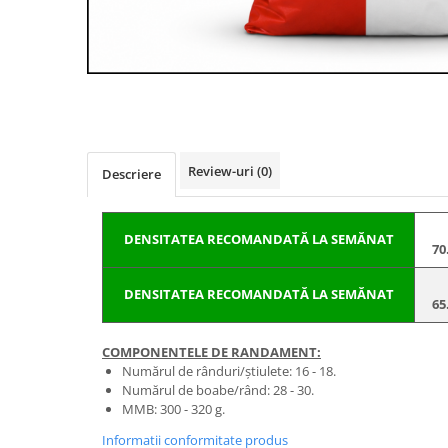
BROCCOLI
CARTOF
Fungicide
Fungicide
Insecticide
Insecticide
Fertilizanți foliari
Biostimulatori
BUMBAC
Fertilizanți foliari
CASTRAVEȚI
Fertilizanți foliari
CAIS
Fungicide
Review-uri
(0)
Descriere
Insecticide
Erbicide
Acaricide
Fungicide
DENSITATEA RECOMANDATĂ LA SEMĂNAT
Fertilizanți foliari
70
Insecticide
CASTRAVEȚI CORNIȘON
Acaricide
DENSITATEA RECOMANDATĂ LA SEMĂNAT
65
Biostimulatori
Insecticide
Fertilizanți foliari
CEAPĂ
COMPONENTELE DE RANDAMENT:
Adjuvanți
Insecticide
Numărul de rânduri/știulete: 16 - 18.
CAMELINĂ
Biostimulatori
Numărul de boabe/rând: 28 - 30.
MMB: 300 - 320 g.
Fungicide
Fertilizanți foliari
Informatii conformitate produs
CÂNEPĂ
CEREALE PĂIOASE