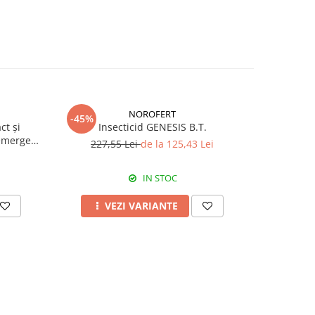
NOROFERT
-45%
-39%
ct și
Insecticid GENESIS B.T.
Fertiliza
emergent
227,55 Lei
de la 125,43 Lei
7
IN STOC
VEZI VARIANTE
A