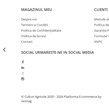
Erbicide
Fungicide
CASTRAVEȚI
MAGAZINUL MEU
CLIENTI
DOVLEAC
Fungicide
Insecticide
Despre noi
Metode de
Insecticide
DOVLECEI
Termeni și Condiții
Politica d
Acaricide
Politica de Confidențialitate
Garanția 
Insecticide
Fertilizanți foliari
Politica de livrare
Formular 
FASOLE
Dezinfectant sol
Contact
ANPC
Insecticide
CEAPĂ
Fertilizanți foliari
SOCIAL
URMARESTE-NE IN SOCIAL MEDIA
Erbicide
FASOLE BOABE
Fungicide
Insecticide
Insecticide
FASOLE PĂSTĂI
Fertilizanți foliari
Insecticide
CEREALE
FLOAREA SOARELUI
Tratament semințe
Tratament semințe
Erbicide
© Culturi Agricole 2020 - 2026
Platforma E-commerce by
Semințe
Fungicide
Gomag
Fungicide
Biostimulatori