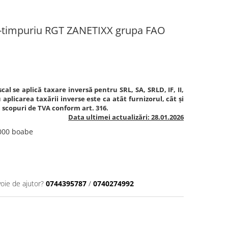
-timpuriu RGT ZANETIXX grupa FAO
cal se aplică taxare inversă pentru SRL, SA, SRLD, IF, II,
aplicarea taxării inverse este ca atât furnizorul, cât și
în scopuri de TVA conform art. 316.
Data ultimei actualizări: 28.01.2026
.000 boabe
voie de ajutor?
0744395787
/
0740274992