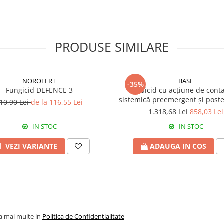
PRODUSE SIMILARE
NOROFERT
BASF
-35%
Fungicid DEFENCE 3
Erbicid cu acțiune de conta
sistemică preemergent și post
10,90 Lei
de la 116,55 Lei
EFFIGO S
1.318,68 Lei
858,03 Lei
IN STOC
IN STOC
VEZI VARIANTE
ADAUGA IN COS
la mai multe in
Politica de Confidentialitate