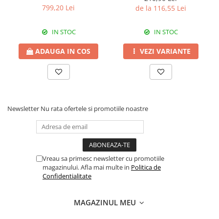
Erbicide
540 SL
799,20 Lei
de la 116,55 Lei
Fungicide
CASTRAVEȚI
DOVLEAC
Fungicide
IN STOC
IN STOC
Insecticide
Insecticide
DOVLECEI
ADAUGA IN COS
VEZI VARIANTE
Acaricide
Insecticide
Fertilizanți foliari
FASOLE
Dezinfectant sol
Insecticide
CEAPĂ
Fertilizanți foliari
Newsletter
Nu rata ofertele si promotiile noastre
Erbicide
FASOLE BOABE
Fungicide
Insecticide
Insecticide
FASOLE PĂSTĂI
Fertilizanți foliari
Vreau sa primesc newsletter cu promotiile
Insecticide
CEREALE
magazinului. Afla mai multe in
Politica de
FLOAREA SOARELUI
Tratament semințe
Confidentialitate
Tratament semințe
Erbicide
Semințe
Fungicide
MAGAZINUL MEU
Fungicide
Biostimulatori