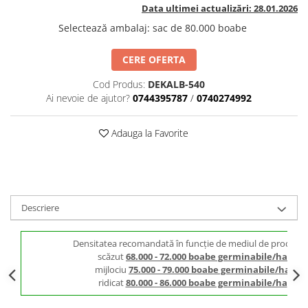
BROCCOLI
CARTOF
Data ultimei actualizări: 28.01.2026
Fungicide
Fungicide
Selectează ambalaj
:
sac de 80.000 boabe
Insecticide
Insecticide
CERE OFERTA
Fertilizanți foliari
Biostimulatori
BUMBAC
Fertilizanți foliari
Cod Produs:
DEKALB-540
CASTRAVEȚI
Ai nevoie de ajutor?
0744395787
/
0740274992
Fertilizanți foliari
CAIS
Fungicide
Adauga la Favorite
Insecticide
Erbicide
Acaricide
Fungicide
Fertilizanți foliari
Insecticide
CASTRAVEȚI CORNIȘON
Acaricide
Descriere
Biostimulatori
Insecticide
Fertilizanți foliari
CEAPĂ
Densitatea recomandată în funcție de mediul de producți
Adjuvanți
Insecticide
scăzut
68.000 - 72.000 boabe germinabile/ha
CAMELINĂ
Biostimulatori
mijlociu
75.000 - 79.000 boabe germinabile/ha
ridicat
80.000 - 86.000 boabe germinabile/ha
Fungicide
Fertilizanți foliari
CÂNEPĂ
CEREALE PĂIOASE