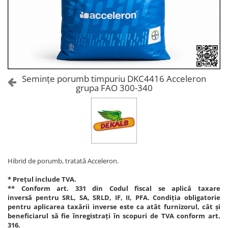
Amelioratori de sol
ARBUȘTI FRUCTIFERI
ARDEI IUTE
Erbicide
Insecticide
Fungicide
BUMBAC
Insecticide
Fertilizanți foliari
Acaricide
CAIS
Fertilizanți foliari
Semințe porumb timpuriu DKC4416 Acceleron
Fungicide
grupa FAO 300-340
ARDEI
Insecticide
Erbicide
Acaricide
Fungicide
Biostimulatori
Insecticide
Fertilizanți foliari
Fertilizanți foliari
Adjuvanți
Dezinfectant sol
Hibrid de porumb, tratată Acceleron.
CĂPȘUN
ARPAGIC
Fungicide
* Prețul include TVA.
Erbicide
** Conform art. 331 din Codul fiscal se aplică taxare
Insecticide
inversă pentru SRL, SA, SRLD, IF, II, PFA. Condiția obligatorie
BOB
Acaricide
pentru aplicarea taxării inverse este ca atât furnizorul, cât și
beneficiarul să fie înregistrați în scopuri de TVA conform art.
Erbicide
Fertilizanți foliari
316.