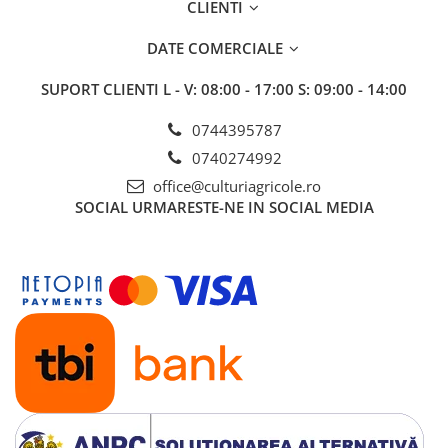
CLIENTI
Insecticide
Fertilizanți foliari
Biostimulatori
Adjuvanți
DATE COMERCIALE
Fertilizanți foliari
CEREALE DE PRIMĂVARĂ
SUPORT CLIENTI
L - V: 08:00 - 17:00 S: 09:00 - 14:00
Dezinfectant sol
Erbicide
FLORI
Insecticide
0744395787
Fungicide
Fertilizanți foliari
0740274992
Fertilizanți foliari
CEREALE DE TOAMNĂ
office@culturiagricole.ro
SÂMBUROASE
SOCIAL
URMARESTE-NE IN SOCIAL MEDIA
Erbicide
Fungicide
Insecticide
Insecticide
Fertilizanți foliari
Acaricide
CEREALE PĂIOASE
Biostimulatori
Tratament semințe
Fertilizanți foliari
Insecticide
Adjuvanți
Biostimulatori
SEMINȚOASE
Fertilizanți foliari
Insecticide
CHIMEN
Acaricide