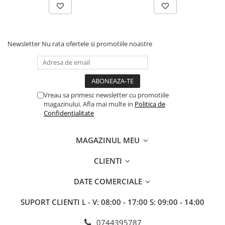
Erbicide
Fungicide
CASTRAVEȚI
DOVLEAC
Fungicide
Insecticide
Newsletter
Nu rata ofertele si promotiile noastre
Insecticide
DOVLECEI
Acaricide
Insecticide
Fertilizanți foliari
FASOLE
Dezinfectant sol
Insecticide
Vreau sa primesc newsletter cu promotiile
CEAPĂ
magazinului. Afla mai multe in
Politica de
Fertilizanți foliari
Erbicide
Confidentialitate
FASOLE BOABE
Fungicide
Insecticide
Insecticide
MAGAZINUL MEU
FASOLE PĂSTĂI
Fertilizanți foliari
CLIENTI
Insecticide
CEREALE
FLOAREA SOARELUI
Tratament semințe
DATE COMERCIALE
Tratament semințe
Erbicide
SUPORT CLIENTI
L - V: 08:00 - 17:00 S: 09:00 - 14:00
Semințe
Fungicide
Fungicide
Biostimulatori
0744395787