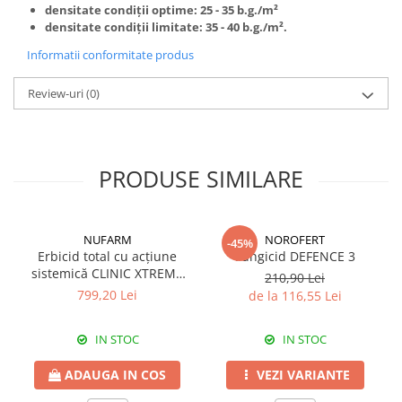
densitate condiții optime: 25 - 35
b.g./m²
Fungicide
Insecticide
densitate condiții limitate: 35 - 40
b.g./m².
Insecticide
Biostimulatori
Informatii conformitate produs
CĂPȘUN
Fertilizanți foliari
CIREȘ
Review-uri
(0)
Erbicide
Fungicide
Fungicide
Insecticide
Insecticide
Acaricide
Biostimulatori
PRODUSE SIMILARE
Biostimulatori
Fertilizanți foliari
Fertilizanți foliari
Adjuvanți
CARTOF
CITRICE
NUFARM
NOROFERT
-45%
Erbicid total cu acțiune
Fungicid DEFENCE 3
Erbicide
Fertilizanți foliari
sistemică CLINIC XTREME
210,90 Lei
Fungicide
CONIFERE
540 SL
799,20 Lei
de la 116,55 Lei
Insecticide
Fertilizanți foliari
Biostimulatori
CONOPIDĂ
IN STOC
IN STOC
Fertilizanți foliari
Insecticide
ADAUGA IN COS
VEZI VARIANTE
CASTAN
CUCURBITACEE