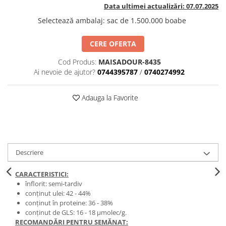
BROCCOLI
CARTOF
Data ultimei actualizări: 07.07.2025
Fungicide
Fungicide
Selectează ambalaj
:
sac de 1.500.000 boabe
Insecticide
Insecticide
CERE OFERTA
Fertilizanți foliari
Biostimulatori
BUMBAC
Fertilizanți foliari
Cod Produs:
MAISADOUR-8435
CASTRAVEȚI
Ai nevoie de ajutor?
0744395787
/
0740274992
Fertilizanți foliari
CAIS
Fungicide
Adauga la Favorite
Insecticide
Erbicide
Acaricide
Fungicide
Fertilizanți foliari
Insecticide
CASTRAVEȚI CORNIȘON
Acaricide
Descriere
Biostimulatori
Insecticide
Fertilizanți foliari
CEAPĂ
CARACTERISTICI:
Adjuvanți
Insecticide
înflorit: semi-tardiv
conținut ulei: 42 - 44%
CAMELINĂ
Biostimulatori
conținut în proteine: 36 - 38%
Fungicide
Fertilizanți foliari
conținut de GLS: 16 - 18 μmolec/g.
RECOMANDĂRI PENTRU SEMĂNAT:
CÂNEPĂ
CEREALE PĂIOASE