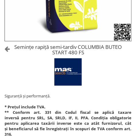
Amelioratori de sol
ARBUȘTI FRUCTIFERI
ARDEI IUTE
Erbicide
Insecticide
Fungicide
BUMBAC
Insecticide
Fertilizanți foliari
Acaricide
CAIS
Fertilizanți foliari
Semințe rapiță semi-tardiv COLUMBIA BUTEO
Fungicide
START 480 FS
ARDEI
Insecticide
Erbicide
Acaricide
Fungicide
Biostimulatori
Insecticide
Fertilizanți foliari
Fertilizanți foliari
Adjuvanți
Dezinfectant sol
Siguranță și performanță.
CĂPȘUN
ARPAGIC
Fungicide
* Prețul include TVA.
Erbicide
** Conform art. 331 din Codul fiscal se aplică taxare
Insecticide
inversă pentru SRL, SA, SRLD, IF, II, PFA. Condiția obligatorie
BOB
Acaricide
pentru aplicarea taxării inverse este ca atât furnizorul, cât
și beneficiarul să fie înregistrați în scopuri de TVA conform art.
Erbicide
Fertilizanți foliari
316.