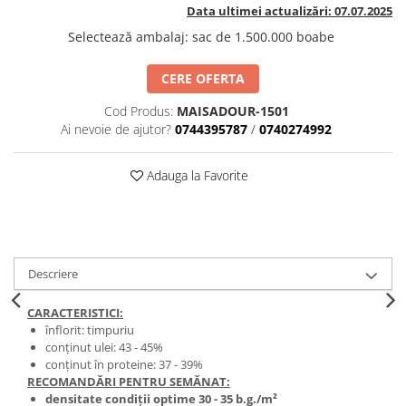
BROCCOLI
CARTOF
Data ultimei actualizări: 07.07.2025
Fungicide
Fungicide
Selectează ambalaj
:
sac de 1.500.000 boabe
Insecticide
Insecticide
CERE OFERTA
Fertilizanți foliari
Biostimulatori
BUMBAC
Fertilizanți foliari
Cod Produs:
MAISADOUR-1501
CASTRAVEȚI
Ai nevoie de ajutor?
0744395787
/
0740274992
Fertilizanți foliari
CAIS
Fungicide
Adauga la Favorite
Insecticide
Erbicide
Acaricide
Fungicide
Fertilizanți foliari
Insecticide
CASTRAVEȚI CORNIȘON
Acaricide
Descriere
Biostimulatori
Insecticide
Fertilizanți foliari
CEAPĂ
CARACTERISTICI:
Adjuvanți
Insecticide
înflorit: timpuriu
conținut ulei: 43 - 45%
CAMELINĂ
Biostimulatori
conținut în proteine: 37 - 39%
Fungicide
Fertilizanți foliari
RECOMANDĂRI PENTRU SEMĂNAT:
densitate condiții optime 30 - 35 b.g./m²
CÂNEPĂ
CEREALE PĂIOASE