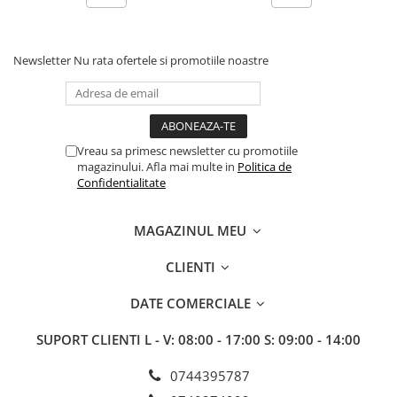
Erbicide
Fungicide
CASTRAVEȚI
DOVLEAC
Fungicide
Newsletter
Nu rata ofertele si promotiile noastre
Insecticide
Insecticide
DOVLECEI
Acaricide
Insecticide
Fertilizanți foliari
FASOLE
Dezinfectant sol
Vreau sa primesc newsletter cu promotiile
Insecticide
magazinului. Afla mai multe in
Politica de
CEAPĂ
Confidentialitate
Fertilizanți foliari
Erbicide
FASOLE BOABE
Fungicide
MAGAZINUL MEU
Insecticide
Insecticide
FASOLE PĂSTĂI
CLIENTI
Fertilizanți foliari
Insecticide
CEREALE
DATE COMERCIALE
FLOAREA SOARELUI
Tratament semințe
SUPORT CLIENTI
L - V: 08:00 - 17:00 S: 09:00 - 14:00
Tratament semințe
Erbicide
Semințe
Fungicide
0744395787
Fungicide
Biostimulatori