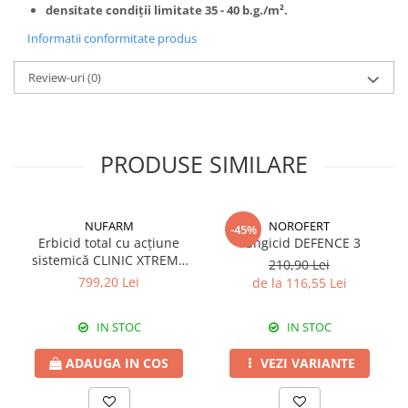
densitate condiții limitate 35 - 40
b.g./m².
Fungicide
Insecticide
Informatii conformitate produs
Insecticide
Biostimulatori
CĂPȘUN
Fertilizanți foliari
Review-uri
(0)
CIREȘ
Erbicide
Fungicide
Fungicide
Insecticide
Insecticide
PRODUSE SIMILARE
Acaricide
Biostimulatori
Biostimulatori
Fertilizanți foliari
Fertilizanți foliari
Adjuvanți
NUFARM
NOROFERT
-45%
CARTOF
CITRICE
Erbicid total cu acțiune
Fungicid DEFENCE 3
sistemică CLINIC XTREME
210,90 Lei
Erbicide
Fertilizanți foliari
540 SL
799,20 Lei
de la 116,55 Lei
Fungicide
CONIFERE
Insecticide
Fertilizanți foliari
IN STOC
IN STOC
Biostimulatori
CONOPIDĂ
Fertilizanți foliari
ADAUGA IN COS
VEZI VARIANTE
Insecticide
CASTAN
CUCURBITACEE