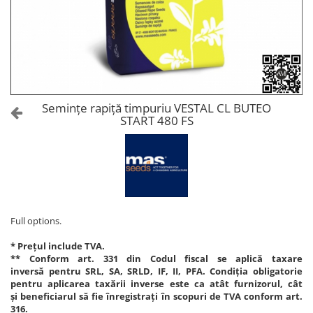
Amelioratori de sol
ARBUȘTI FRUCTIFERI
ARDEI IUTE
Erbicide
Insecticide
Fungicide
BUMBAC
Insecticide
Fertilizanți foliari
Acaricide
CAIS
Fertilizanți foliari
Semințe rapiță timpuriu VESTAL CL BUTEO
Fungicide
START 480 FS
ARDEI
Insecticide
Erbicide
Acaricide
Fungicide
Biostimulatori
Insecticide
Fertilizanți foliari
Fertilizanți foliari
Adjuvanți
Dezinfectant sol
Full options.
CĂPȘUN
ARPAGIC
Fungicide
* Prețul include TVA.
Erbicide
** Conform art. 331 din Codul fiscal se aplică taxare
Insecticide
inversă pentru SRL, SA, SRLD, IF, II, PFA. Condiția obligatorie
BOB
Acaricide
pentru aplicarea taxării inverse este ca atât furnizorul, cât
și beneficiarul să fie înregistrați în scopuri de TVA conform art.
Erbicide
Fertilizanți foliari
316.