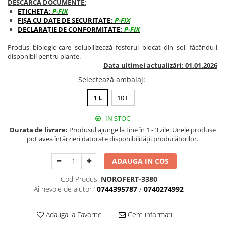
DESCARCĂ DOCUMENTE:
BROCCOLI
CARTOF
ETICHETA:
P-FIX
Fungicide
Fungicide
FIȘA CU DATE DE SECURITATE:
P-FIX
DECLARAȚIE DE CONFORMITATE:
P-FIX
Insecticide
Insecticide
Fertilizanți foliari
Biostimulatori
Produs biologic care solubilizează fosforul blocat din sol, făcându-l
disponibil pentru plante.
BUMBAC
Fertilizanți foliari
Data ultimei actualizări: 01.01.2026
CASTRAVEȚI
Fertilizanți foliari
Selectează ambalaj
:
CAIS
Fungicide
1 L
10 L
Insecticide
Erbicide
Acaricide
Fungicide
IN STOC
Fertilizanți foliari
Insecticide
Durata de livrare:
Produsul ajunge la tine în 1 - 3 zile. Unele produse
CASTRAVEȚI CORNIȘON
pot avea întârzieri datorate disponibilității producătorilor.
Acaricide
Biostimulatori
Insecticide
ADAUGA IN COS
Fertilizanți foliari
CEAPĂ
Cod Produs:
NOROFERT-3380
Adjuvanți
Insecticide
Ai nevoie de ajutor?
0744395787
/
0740274992
CAMELINĂ
Biostimulatori
Fungicide
Fertilizanți foliari
Adauga la Favorite
Cere informatii
CÂNEPĂ
CEREALE PĂIOASE