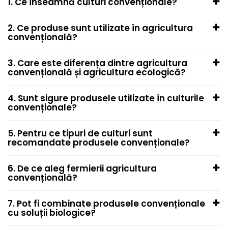
Fertilizanți foliari
1. Ce înseamnă culturi convenționale?
Adjuvanți
Regulatori de creștere
2. Ce produse sunt utilizate în agricultura
convențională?
RAPIȚĂ DE PRIMĂVARĂ
Semințe
3. Care este diferența dintre agricultura
Fungicide
convențională și agricultura ecologică?
Insecticide
Regulatori de creștere
4. Sunt sigure produsele utilizate în culturile
convenționale?
RAPIȚĂ DE TOAMNĂ
Tratament semințe
5. Pentru ce tipuri de culturi sunt
Semințe
recomandate produsele convenționale?
Erbicide
Fungicide
6. De ce aleg fermierii agricultura
convențională?
Insecticide
Biostimulatori
7. Pot fi combinate produsele convenționale
Fertilizanți foliari
cu soluții biologice?
Dezinfectant sol