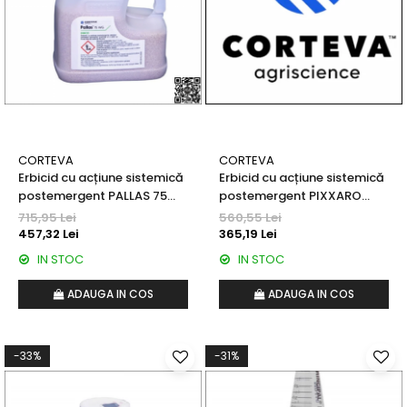
Fertilizanți foliari
PĂR
Erbicide
Fungicide
Insecticide
Regulatori de creștere
Biostimulatori
CORTEVA
CORTEVA
Erbicid cu acțiune sistemică
Erbicid cu acțiune sistemică
Fertilizanți foliari
postemergent PALLAS 75
postemergent PIXXARO
Adjuvanți
WG
SUPER
715,95 Lei
560,55 Lei
PĂSTÂRNAC
457,32 Lei
365,19 Lei
Erbicide
IN STOC
IN STOC
Fungicide
ADAUGA IN COS
ADAUGA IN COS
Insecticide
Fertilizanți foliari
PĂȘUNI
-33%
-31%
Erbicide
Fertilizanți foliari