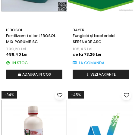
Erbicide
Fungicide
CASTRAVEȚI
DOVLEAC
Fungicide
Insecticide
Insecticide
LEBOSOL
BAYER
DOVLECEI
Acaricide
Fertilizant foliar LEBOSOL
Fungicid și bactericid
Insecticide
MIX PORUMB SC
SERENADE ASO
Fertilizanți foliari
FASOLE
799,20 Lei
105,45 Lei
Dezinfectant sol
488,40 Lei
de la 73,26 Lei
Insecticide
CEAPĂ
IN STOC
LA COMANDA
Fertilizanți foliari
Erbicide
FASOLE BOABE
ADAUGA IN COS
VEZI VARIANTE
Fungicide
Insecticide
Insecticide
FASOLE PĂSTĂI
Fertilizanți foliari
-34%
-45%
Insecticide
CEREALE
FLOAREA SOARELUI
Tratament semințe
Tratament semințe
Erbicide
Semințe
Fungicide
Fungicide
Biostimulatori