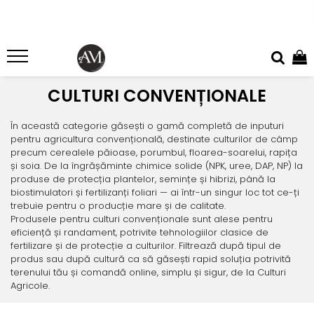
CULTURI CONVENȚIONALE
CULTURI ECOLOGICE (BIO/ORGANICE)
ÎNGRĂȘĂMINTE CHIMICE
SEMINȚE
PRODUSE PENTRU PROTECȚIA PLANTELOR
AFIN
AFIN
Îngrășăminte azotoase
Floarea soarelui
Acaricide
CULTURI CONVENȚIONALE
Erbicide
Fertilizanți foliari
Îngrășăminte complexe
Lucernă
Adjuvanți
Fungicide
AGRIȘ
Îngrășăminte cu eliberare lentă
Orz
Biostimulatori
În această categorie găsești o gamă completă de inputuri
Insecticide
Fertilizanți foliari
pentru agricultura convențională, destinate culturilor de câmp
Îngrășăminte ecologice
Porumb
Dezinfectant sol
Fertilizanți foliari
precum cerealele păioase, porumbul, floarea-soarelui, rapița
ARBUȘTI FRUCTIFERI
Îngrășăminte lichide
Rapiță
Fungicide
și soia. De la îngrășăminte chimice solide (NPK, uree, DAP, NP) la
AGRIȘ
Fungicide
produse de protecția plantelor, semințe și hibrizi, până la
Îngrășăminte hidrosolubile
Semințe alte culturi: amestec
Erbicide
Fungicide
biostimulatori și fertilizanți foliari — ai într-un singur loc tot ce-ți
Insecticide
furajer, iarbă de coasă, pășune,
Îngrășământ chimic starter
Fertilizanți foliari
trebuie pentru o producție mare și de calitate.
Insecticide
trifoi, gazon, muștar, borceag,
Acaricide
Produsele pentru culturi convenționale sunt alese pentru
Soia
iarbă de sudan
Amelioratori de sol
Insecticide
Fertilizanți foliari
Fertilizanți foliari
eficiență și randament, potrivite tehnologiilor clasice de
Sorg
fertilizare și de protecție a culturilor. Filtrează după tipul de
ALUN
Pachete tehnologice
ARDEI
produs sau după cultură ca să găsești rapid soluția potrivită
Erbicide
Regulatori de creștere
Fungicide
terenului tău și comandă online, simplu și sigur, de la Culturi
Agricole.
ANDIVE
Insecticide
Tratament semințe
Erbicide
Fertilizanți foliari