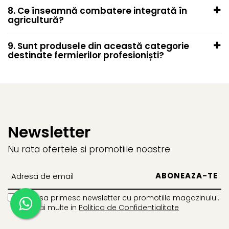
Regulatori de creștere
8. Ce înseamnă combatere integrată în
RIDICHI
agricultură?
Fungicide
Insecticide
9. Sunt produsele din această categorie
destinate fermierilor profesioniști?
Fertilizanți foliari
RODII
Fertilizanți foliari
RUBARBĂ
Erbicide
Newsletter
RUCOLA
Fungicide
Nu rata ofertele si promotiile noastre
Insecticide
SALATĂ
Fungicide
Vreau sa primesc newsletter cu promotiile magazinului.
Insecticide
Afla mai multe in
Politica de Confidentialitate
Biostimulatori
Fertilizanți foliari