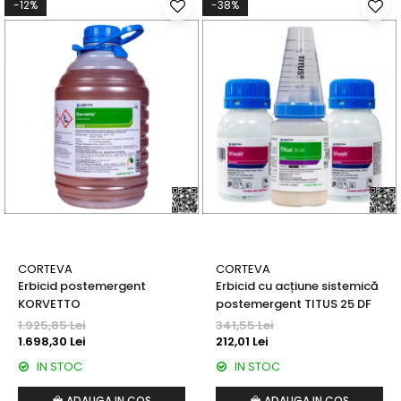
-12%
-38%
Fertilizanți foliari
Dezinfectant sol
PEPINIERE
Insecticide
Fertilizanți foliari
PEPINIERE FORESTIERE
Erbicide
Fungicide
PEPINIERE POMICOLE
Erbicide
PEPINIERE SILVICE
CORTEVA
CORTEVA
Erbicide
Erbicid postemergent
Erbicid cu acțiune sistemică
KORVETTO
postemergent TITUS 25 DF
PIERSIC
1.925,85 Lei
341,55 Lei
Erbicide
1.698,30 Lei
212,01 Lei
Fungicide
IN STOC
IN STOC
Insecticide
ADAUGA IN COS
ADAUGA IN COS