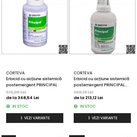
PĂTRUNJEL
Erbicide
Fungicide
Insecticide
PELUZE
Erbicide
Insecticide
PEPENE GALBEN
CORTEVA
CORTEVA
Fungicide
Erbicid cu acțiune sistemică
Erbicid cu acțiune sistemică
Insecticide
postemergent PRINCIPAL
postemergent PRINCIPAL
Fertilizanți foliari
PLUS
519,08 Lei
308,18 Lei
de la 348,54 Lei
de la 213,12 Lei
Dezinfectant sol
IN STOC
IN STOC
PEPENE VERDE
Fungicide
VEZI VARIANTE
VEZI VARIANTE
Insecticide
Biostimulatori