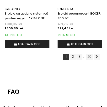
Insecticide
SYNGENTA
SYNGENTA
Acaricide
Erbicid cu acțiune sistemică
Erbicid preemergent BOXER
Regulatori de creștere
postemergent AXIAL ONE
800 EC
Biostimulatori
1.981,35 Lei
471,75 Lei
1.309,80 Lei
327,45 Lei
Fertilizanți foliari
IN STOC
IN STOC
Adjuvanți
PUIEȚI
ADAUGA IN COS
ADAUGA IN COS
Fertilizanți foliari
RĂDĂCINOASE
1
2
3
20
...
Fertilizanți foliari
RAPIȚĂ
Tratament semințe
Erbicide
Fungicide
FAQ
Insecticide
Biostimulatori