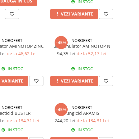
DAUGA IN COS
IN STOC
VEZI VARIANTE
NOROFERT
NOROFERT
-45%
lator AMINOTOP ZINC
Biostimulator AMINOTOP N
 Lei
de la 46,62 Lei
94,35 Lei
de la 52,17 Lei
IN STOC
IN STOC
I VARIANTE
VEZI VARIANTE
NOROFERT
NOROFERT
-45%
ecticid BUSTER
Fungicid ARAMIS
 Lei
de la 134,31 Lei
244,20 Lei
de la 134,31 Lei
IN STOC
IN STOC