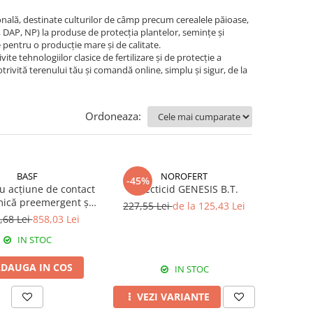
nală, destinate culturilor de câmp precum cerealele păioase,
, DAP, NP) la produse de protecția plantelor, semințe și
uie pentru o producție mare și de calitate.
e tehnologiilor clasice de fertilizare și de protecție a
trivită terenului tău și comandă online, simplu și sigur, de la
Ordoneaza:
BASF
NOROFERT
-45%
cu acțiune de contact
Insecticid GENESIS B.T.
emică preemergent și
227,55 Lei
de la 125,43 Lei
mergent EFFIGO S
,68 Lei
858,03 Lei
IN STOC
DAUGA IN COS
IN STOC
VEZI VARIANTE