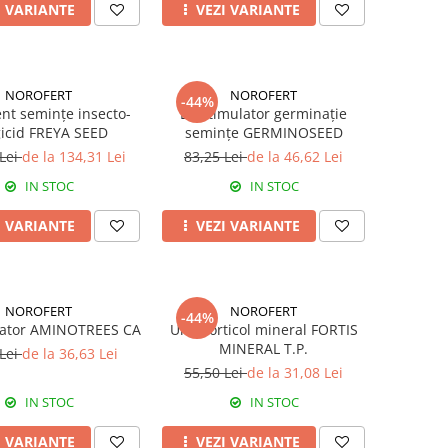
I VARIANTE
VEZI VARIANTE
NOROFERT
NOROFERT
-44%
nt semințe insecto-
Biostimulator germinație
icid FREYA SEED
semințe GERMINOSEED
 Lei
de la 134,31 Lei
83,25 Lei
de la 46,62 Lei
IN STOC
IN STOC
I VARIANTE
VEZI VARIANTE
NOROFERT
NOROFERT
-44%
lator AMINOTREES CA
Ulei horticol mineral FORTIS
MINERAL T.P.
 Lei
de la 36,63 Lei
55,50 Lei
de la 31,08 Lei
IN STOC
IN STOC
I VARIANTE
VEZI VARIANTE