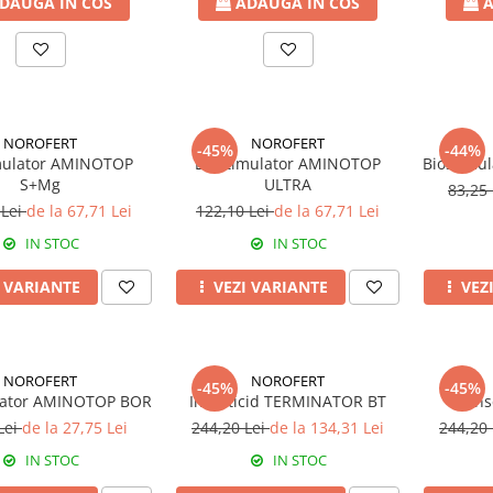
DAUGA IN COS
ADAUGA IN COS
A
NOROFERT
NOROFERT
-45%
-44%
mulator AMINOTOP
Biostimulator AMINOTOP
Biostimu
S+Mg
ULTRA
83,25
 Lei
de la 67,71 Lei
122,10 Lei
de la 67,71 Lei
IN STOC
IN STOC
I VARIANTE
VEZI VARIANTE
VEZ
NOROFERT
NOROFERT
-45%
-45%
lator AMINOTOP BOR
Insecticid TERMINATOR BT
Ins
Lei
de la 27,75 Lei
244,20 Lei
de la 134,31 Lei
244,20
IN STOC
IN STOC