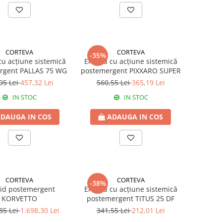
CORTEVA
CORTEVA
-35%
cu acțiune sistemică
Erbicid cu acțiune sistemică
rgent PALLAS 75 WG
postemergent PIXXARO SUPER
95 Lei
457,32 Lei
560,55 Lei
365,19 Lei
IN STOC
IN STOC
DAUGA IN COS
ADAUGA IN COS
CORTEVA
CORTEVA
-38%
cid postemergent
Erbicid cu acțiune sistemică
KORVETTO
postemergent TITUS 25 DF
85 Lei
1.698,30 Lei
341,55 Lei
212,01 Lei