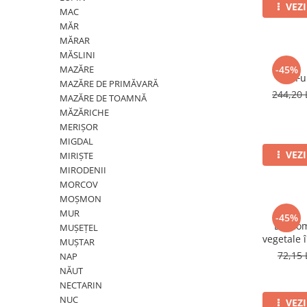
Erbicide
VEZ
Fungicide
MAC
CASTRAVEȚI
MĂR
DOVLEAC
MĂRAR
Fungicide
Insecticide
MĂSLINI
Insecticide
DOVLECEI
MAZĂRE
-45%
Fu
Acaricide
MAZĂRE DE PRIMĂVARĂ
Insecticide
244,20 
Fertilizanți foliari
MAZĂRE DE TOAMNĂ
FASOLE
MĂZĂRICHE
Dezinfectant sol
MERIȘOR
Insecticide
CEAPĂ
MIGDAL
Fertilizanți foliari
Erbicide
VEZ
MIRIȘTE
FASOLE BOABE
MIRODENII
Fungicide
MORCOV
Insecticide
Insecticide
MOȘMON
FASOLE PĂSTĂI
Fertilizanți foliari
MUR
-45%
Insecticide
CEREALE
Descom
MUȘEȚEL
vegetale
MUȘTAR
FLOAREA SOARELUI
Tratament semințe
72,15 
NAP
Tratament semințe
Erbicide
NĂUT
Semințe
Fungicide
NECTARIN
Fungicide
NUC
Biostimulatori
VEZ