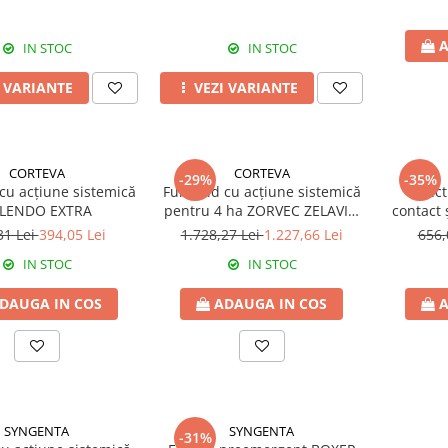
A
IN STOC
IN STOC
I VARIANTE
VEZI VARIANTE
CORTEVA
CORTEVA
-29%
-35%
cu acțiune sistemică
Fungicid cu acțiune sistemică
Insect
LENDO EXTRA
pentru 4 ha ZORVEC ZELAVIN
contact 
BRIA
31 Lei
394,05 Lei
1.728,27 Lei
1.227,66 Lei
656,
IN STOC
IN STOC
DAUGA IN COS
ADAUGA IN COS
A
SYNGENTA
SYNGENTA
-31%