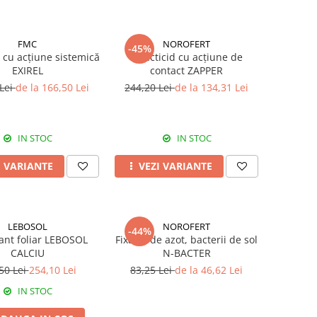
FMC
NOROFERT
-45%
d cu acțiune sistemică
Insecticid cu acțiune de
EXIREL
contact ZAPPER
 Lei
de la 166,50 Lei
244,20 Lei
de la 134,31 Lei
IN STOC
IN STOC
I VARIANTE
VEZI VARIANTE
LEBOSOL
NOROFERT
-44%
zant foliar LEBOSOL
Fixator de azot, bacterii de sol
CALCIU
N-BACTER
50 Lei
254,10 Lei
83,25 Lei
de la 46,62 Lei
IN STOC