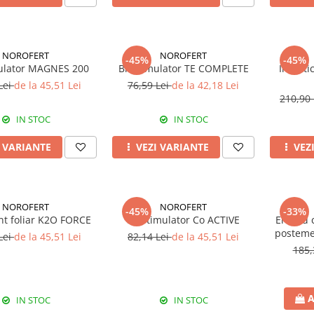
NOROFERT
NOROFERT
-45%
-45%
ulator MAGNES 200
Biostimulator TE COMPLETE
Insecti
Lei
de la 45,51 Lei
76,59 Lei
de la 42,18 Lei
210,90
IN STOC
IN STOC
I VARIANTE
VEZI VARIANTE
VEZ
NOROFERT
NOROFERT
-45%
-33%
ant foliar K2O FORCE
Biostimulator Co ACTIVE
Erbicid 
posteme
Lei
de la 45,51 Lei
82,14 Lei
de la 45,51 Lei
185,
A
IN STOC
IN STOC