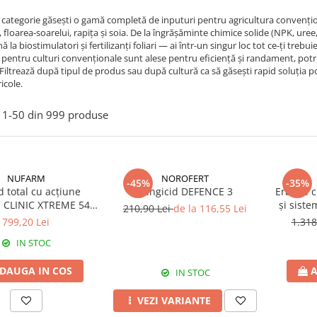
 categorie găsești o gamă completă de inputuri pentru agricultura convențio
floarea-soarelui, rapița și soia. De la îngrășăminte chimice solide (NPK, uree
nă la biostimulatori și fertilizanți foliari — ai într-un singur loc tot ce-ți treb
pentru culturi convenționale sunt alese pentru eficiență și randament, potrivit
. Filtrează după tipul de produs sau după cultură ca să găsești rapid soluția po
icole.
1-
50
din
999
produse
NUFARM
NOROFERT
-45%
-35%
d total cu acțiune
Fungicid DEFENCE 3
Erbicid 
ă CLINIC XTREME 540
și sist
210,90 Lei
de la 116,55 Lei
SL
poste
799,20 Lei
1.318
IN STOC
DAUGA IN COS
A
IN STOC
VEZI VARIANTE