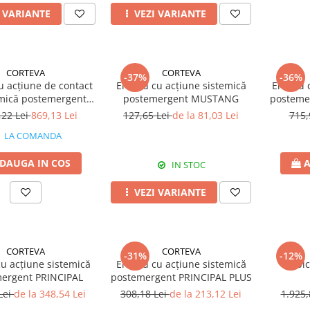
I VARIANTE
VEZI VARIANTE
CORTEVA
CORTEVA
-37%
-36%
u acțiune de contact
Erbicid cu acțiune sistemică
Erbicid 
emică postemergent
postemergent MUSTANG
posteme
ALERA SUPER
,22 Lei
869,13 Lei
127,65 Lei
de la 81,03 Lei
715,
LA COMANDA
DAUGA IN COS
A
IN STOC
VEZI VARIANTE
CORTEVA
CORTEVA
-31%
-12%
cu acțiune sistemică
Erbicid cu acțiune sistemică
Erbi
ergent PRINCIPAL
postemergent PRINCIPAL PLUS
Lei
de la 348,54 Lei
308,18 Lei
de la 213,12 Lei
1.925,