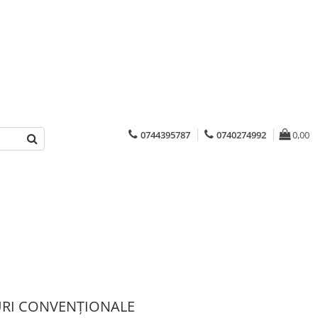
0744395787
0740274992
0,00
RI CONVENȚIONALE