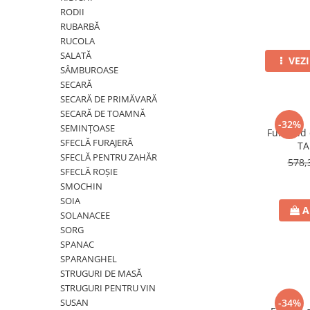
Tratament semințe
RODII
Erbicide
Biostimulatori
RUBARBĂ
Fertilizanți foliari
RUCOLA
Fertilizanți foliari
CONOPIDĂ
SALATĂ
VEZ
Dezinfectant sol
SÂMBUROASE
Fungicide
GULII
SECARĂ
Insecticide
SECARĂ DE PRIMĂVARĂ
Insecticide
Fertilizanți foliari
SECARĂ DE TOAMNĂ
GUTUI
-32%
CORIANDRU
SEMINȚOASE
Fungicid 
Fungicide
SFECLĂ FURAJERĂ
TA
Erbicide
SFECLĂ PENTRU ZAHĂR
Biostimulatori
578,
CUCURBITACEE
SFECLĂ ROȘIE
Adjuvanți
SMOCHIN
Fungicide
HAMEI
SOIA
CULTURI FLORICOLE ȘI
A
SOLANACEE
Fungicide
ORNAMENTALE
SORG
Fertilizanți foliari
Insecticide
SPANAC
LEGUME
SPARANGHEL
CULTURI HORTICOLE
STRUGURI DE MASĂ
Tratament semințe
Fertilizanți foliari
STRUGURI PENTRU VIN
Fungicide
DOVLEAC
SUSAN
-34%