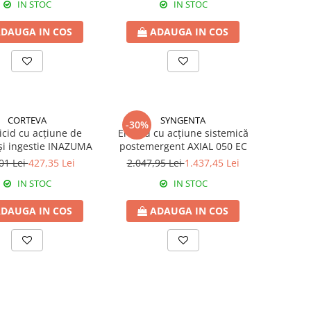
IN STOC
IN STOC
DAUGA IN COS
ADAUGA IN COS
CORTEVA
SYNGENTA
-30%
icid cu acțiune de
Erbicid cu acțiune sistemică
și ingestie INAZUMA
postemergent AXIAL 050 EC
01 Lei
427,35 Lei
2.047,95 Lei
1.437,45 Lei
IN STOC
IN STOC
DAUGA IN COS
ADAUGA IN COS