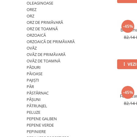
OLEAGINOASE
Insecticide
Fertilizanți foliari
OREZ
Biostimulatori
Adjuvanți
ORZ
Fertilizanți foliari
CEREALE DE PRIMĂVARĂ
ORZ DE PRIMĂVARĂ
-45%
Dezinfectant sol
ORZ DE TOAMNĂ
Biostim
Erbicide
ORZOAICĂ
FLORI
82,14 
Insecticide
ORZOAICĂ DE PRIMĂVARĂ
Fungicide
Fertilizanți foliari
OVĂZ
Fertilizanți foliari
CEREALE DE TOAMNĂ
OVĂZ DE PRIMĂVARĂ
OVĂZ DE TOAMNĂ
SÂMBUROASE
Erbicide
VEZ
PĂDURI
Fungicide
Insecticide
PĂIOASE
Insecticide
Fertilizanți foliari
PAJIȘTI
PĂR
Acaricide
CEREALE PĂIOASE
-45%
PĂSTÂRNAC
Biostimulatori
Fertiliz
Tratament semințe
PĂȘUNI
Fertilizanți foliari
82,14 
Insecticide
PĂTRUNJEL
Adjuvanți
PELUZE
Biostimulatori
PEPENE GALBEN
SEMINȚOASE
Fertilizanți foliari
PEPENE VERDE
Insecticide
CHIMEN
PEPINIERE
Acaricide