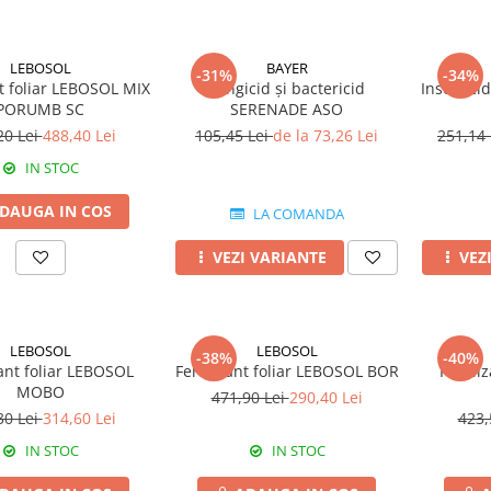
LEBOSOL
BAYER
-31%
-34%
nt foliar LEBOSOL MIX
Fungicid și bactericid
Insectici
PORUMB SC
SERENADE ASO
20 Lei
488,40 Lei
105,45 Lei
de la 73,26 Lei
251,14
IN STOC
DAUGA IN COS
LA COMANDA
VEZI VARIANTE
VEZ
LEBOSOL
LEBOSOL
-38%
-40%
zant foliar LEBOSOL
Fertilizant foliar LEBOSOL BOR
Fertili
MOBO
471,90 Lei
290,40 Lei
30 Lei
314,60 Lei
423,
IN STOC
IN STOC