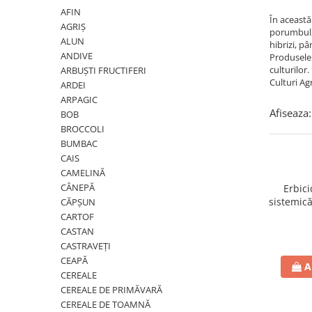
Amelioratori de sol
ARBUȘTI FRUCTIFERI
ARDEI IUTE
AFIN
În această
AGRIȘ
porumbul, 
Erbicide
Insecticide
ALUN
hibrizi, pâ
Fungicide
BUMBAC
ANDIVE
Produsele 
Insecticide
culturilor
ARBUȘTI FRUCTIFERI
Fertilizanți foliari
Culturi Agr
ARDEI
Acaricide
CAIS
ARPAGIC
Fertilizanți foliari
Afiseaza:
Fungicide
BOB
ARDEI
BROCCOLI
Insecticide
BUMBAC
Erbicide
Acaricide
CAIS
Fungicide
Biostimulatori
CAMELINĂ
Insecticide
Fertilizanți foliari
CÂNEPĂ
Erbici
Fertilizanți foliari
sistemic
CĂPȘUN
Adjuvanți
CARTOF
Dezinfectant sol
CĂPȘUN
CASTAN
ARPAGIC
Fungicide
CASTRAVEȚI
Erbicide
CEAPĂ
Insecticide
A
CEREALE
BOB
Acaricide
CEREALE DE PRIMĂVARĂ
Erbicide
Fertilizanți foliari
CEREALE DE TOAMNĂ