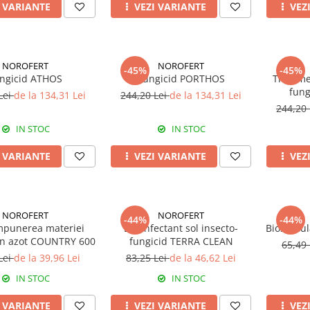
I VARIANTE
VEZI VARIANTE
VEZ
NOROFERT
NOROFERT
-45%
-45%
ngicid ATHOS
Fungicid PORTHOS
Tratame
fung
Lei
de la 134,31 Lei
244,20 Lei
de la 134,31 Lei
244,20
IN STOC
IN STOC
I VARIANTE
VEZI VARIANTE
VEZ
NOROFERT
NOROFERT
-44%
-44%
punerea materiei
Dezinfectant sol insecto-
Biostimu
 în azot COUNTRY 600
fungicid TERRA CLEAN
65,49
Lei
de la 39,96 Lei
83,25 Lei
de la 46,62 Lei
IN STOC
IN STOC
I VARIANTE
VEZI VARIANTE
VEZ