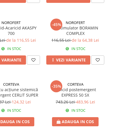
NOROFERT
NOROFERT
-45%
cid-Acaricid AKASPY
Biostimulator BORAMIN
700
COMPLEX
 Lei
de la 116,55 Lei
116,55 Lei
de la 64,38 Lei
IN STOC
IN STOC
I VARIANTE
VEZI VARIANTE
CORTEVA
CORTEVA
-35%
cu acțiune sistemică
Erbicid postemergent
rgent CERLIT SUPER
EXPRESS 50 SX
37 Lei
124,32 Lei
743,26 Lei
483,96 Lei
IN STOC
IN STOC
DAUGA IN COS
ADAUGA IN COS