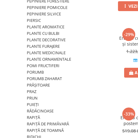
PEPINIERE FORESTIERE
Erbicide
VEZ
Biostimulatori
PEPINIERE POMICOLE
CICOARE
PEPINIERE SILVICE
Fertilizanți foliari
Insecticide
PIERSIC
Adjuvanți
CIREȘ
PLANTE AROMATICE
GAZON
PLANTE CU BULBI
-29%
Erbicide
Erbicid c
PLANTE DECORATIVE
Insecticide
și sist
Fungicide
PLANTE FURAJERE
Fertilizanți foliari
G
1.223
Insecticide
PLANTE MEDICINALE
GRĂDINI
PLANTE ORNAMENTALE
Biostimulatori
POMI FRUCTIFERI
Insecticide
Fertilizanți foliari
PORUMB
A
Fertilizanti foliari
Adjuvanți
PORUMB ZAHARAT
GRÂU
CITRICE
PRĂȘITOARE
PRAZ
Tratament semințe
Fertilizanți foliari
PRUN
Fungicide
COACĂZ
PUIEȚI
Insecticide
RĂDĂCINOASE
Erbicide
-33%
Biostimulatori
RAPIȚĂ
Erbicid 
Fungicide
postem
RAPIȚĂ DE PRIMĂVARĂ
Fertilizanți foliari
Insecticide
RAPIȚĂ DE TOAMNĂ
519,08 
GRÂU DE TOAMNĂ
CONIFERE
RIDICHI