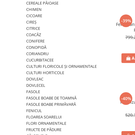
BROCCOLI
CARTOF
CEREALE PĂIOASE
CHIMEN
Fungicide
Fungicide
CICOARE
Insecticide
Insecticide
-39%
CIREȘ
Fertiliza
Fertilizanți foliari
Biostimulatori
CITRICE
BUMBAC
Fertilizanți foliari
COACĂZ
799,
CONIFERE
CASTRAVEȚI
Fertilizanți foliari
CONOPIDĂ
CAIS
Fungicide
CORIANDRU
A
Insecticide
CUCURBITACEE
Erbicide
CULTURI FLORICOLE ȘI ORNAMENTALE
Acaricide
Fungicide
CULTURI HORTICOLE
Fertilizanți foliari
Insecticide
DOVLEAC
CASTRAVEȚI CORNIȘON
Acaricide
DOVLECEL
FASOLE
Biostimulatori
Insecticide
FASOLE BOABE DE TOAMNĂ
-40%
Fertilizanți foliari
CEAPĂ
Fertili
FASOLE BOABE PRIMĂVARĂ
Adjuvanți
Insecticide
FENICUL
520,
CAMELINĂ
FLOAREA SOARELUI
Biostimulatori
FLORI ORNAMENTALE
Fungicide
Fertilizanți foliari
FRUCTE DE PĂDURE
CÂNEPĂ
CEREALE PĂIOASE