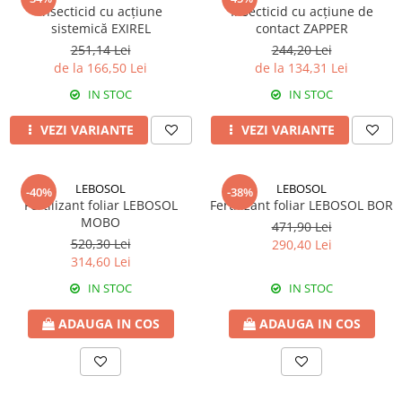
Insecticid cu acțiune
Insecticid cu acțiune de
Fungicide
Insecticide
sistemică EXIREL
contact ZAPPER
Insecticide
Biostimulatori
251,14 Lei
244,20 Lei
de la 166,50 Lei
de la 134,31 Lei
CĂPȘUN
Fertilizanți foliari
CIREȘ
IN STOC
IN STOC
Erbicide
Fungicide
Fungicide
VEZI VARIANTE
VEZI VARIANTE
Insecticide
Insecticide
Acaricide
Biostimulatori
LEBOSOL
LEBOSOL
Biostimulatori
Fertilizanți foliari
-40%
-38%
Fertilizant foliar LEBOSOL
Fertilizant foliar LEBOSOL BOR
Fertilizanți foliari
Adjuvanți
MOBO
471,90 Lei
CARTOF
CITRICE
520,30 Lei
290,40 Lei
314,60 Lei
Erbicide
Fertilizanți foliari
Fungicide
CONIFERE
IN STOC
IN STOC
Insecticide
Fertilizanți foliari
ADAUGA IN COS
ADAUGA IN COS
Biostimulatori
CONOPIDĂ
Fertilizanți foliari
Insecticide
CASTAN
CUCURBITACEE