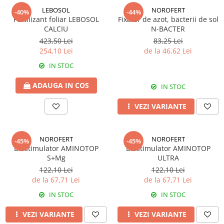
Erbicide
Fungicide
LEBOSOL
NOROFERT
-40%
-44%
CASTRAVEȚI
Fertilizant foliar LEBOSOL
Fixator de azot, bacterii de sol
DOVLEAC
CALCIU
N-BACTER
Fungicide
Insecticide
423,50 Lei
83,25 Lei
Insecticide
DOVLECEI
254,10 Lei
de la 46,62 Lei
Acaricide
Insecticide
IN STOC
Fertilizanți foliari
FASOLE
Dezinfectant sol
ADAUGA IN COS
IN STOC
Insecticide
CEAPĂ
VEZI VARIANTE
Fertilizanți foliari
Erbicide
FASOLE BOABE
Fungicide
Insecticide
Insecticide
NOROFERT
NOROFERT
-45%
-45%
Biostimulator AMINOTOP
Biostimulator AMINOTOP
FASOLE PĂSTĂI
Fertilizanți foliari
S+Mg
ULTRA
Insecticide
CEREALE
122,10 Lei
122,10 Lei
FLOAREA SOARELUI
de la 67,71 Lei
de la 67,71 Lei
Tratament semințe
Tratament semințe
Erbicide
IN STOC
IN STOC
Semințe
Fungicide
VEZI VARIANTE
VEZI VARIANTE
Fungicide
Biostimulatori