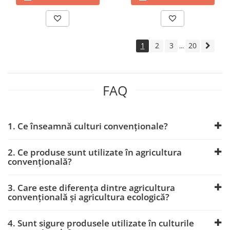
Fertilizanți foliari
Adjuvanți
LEUȘTEAN
PLANTE AROMATICE
Erbicide
Fertilizanți foliari
LINTE
1
2
3
20
...
PLANTE DECORATIVE
Erbicide
Fertilizanți foliari
Insecticide
PLANTE FURAJERE
LIVEZI
FAQ
Fertilizanți foliari
Erbicide
PLANTE MEDICINALE
LUCERNĂ
1. Ce înseamnă culturi convenționale?
Fertilizanți foliari
Tratament semințe
PLANTE ORNAMENTALE
Semințe
2. Ce produse sunt utilizate în agricultura
Fungicide
Erbicide
convențională?
Insecticide
Insecticide
Fertilizanți foliari
Biostimulatori
3. Care este diferența dintre agricultura
convențională și agricultura ecologică?
PLANTE ORNAMENTALE ÎN SPAȚII
Fertilizanți foliari
PROTEJATE
Dezinfectant sol
4. Sunt sigure produsele utilizate în culturile
Insecticide
LUPIN