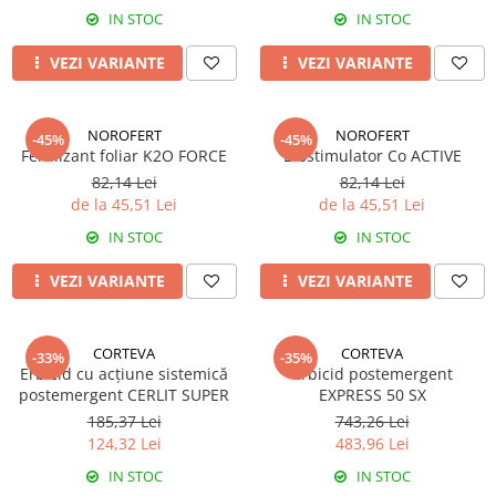
FENICUL
IN STOC
IN STOC
Fungicide
Erbicide
Insecticide
VEZI VARIANTE
VEZI VARIANTE
FLOAREA SOARELUI
Biostimulatori
Tratament semințe
Fertilizanți foliari
Semințe
NOROFERT
NOROFERT
-45%
-45%
Adjuvanți
Fertilizant foliar K2O FORCE
Biostimulator Co ACTIVE
Erbicide
MAZĂRE
82,14 Lei
82,14 Lei
Fungicide
de la 45,51 Lei
de la 45,51 Lei
Tratament semințe
Insecticide
IN STOC
IN STOC
Fungicide
Biostimulatori
Insecticide
Fertilizanți foliari
VEZI VARIANTE
VEZI VARIANTE
Biostimulatori
Dezinfectant sol
Fertilizanți foliari
Regulatori de creștere
CORTEVA
CORTEVA
MENTĂ
-33%
-35%
FLORI ORNAMENTALE
Erbicid cu acțiune sistemică
Erbicid postemergent
Insecticide
Erbicide
postemergent CERLIT SUPER
EXPRESS 50 SX
MERIȘOR
185,37 Lei
743,26 Lei
FRUCTE DE PĂDURE
124,32 Lei
483,96 Lei
Insecticide
Biostimulatori
IN STOC
IN STOC
MIRODENII
GĂLBENELE