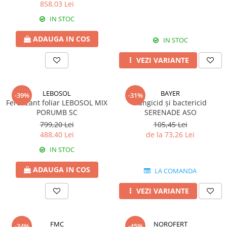
BROCCOLI
CARTOF
858,03 Lei
Fungicide
Fungicide
IN STOC
Insecticide
Insecticide
ADAUGA IN COS
IN STOC
Fertilizanți foliari
Biostimulatori
BUMBAC
Fertilizanți foliari
VEZI VARIANTE
CASTRAVEȚI
Fertilizanți foliari
CAIS
Fungicide
LEBOSOL
BAYER
-39%
-31%
Insecticide
Fertilizant foliar LEBOSOL MIX
Erbicide
Fungicid și bactericid
PORUMB SC
SERENADE ASO
Acaricide
Fungicide
799,20 Lei
105,45 Lei
Fertilizanți foliari
Insecticide
488,40 Lei
de la 73,26 Lei
CASTRAVEȚI CORNIȘON
Acaricide
IN STOC
Biostimulatori
Insecticide
Fertilizanți foliari
CEAPĂ
ADAUGA IN COS
LA COMANDA
Adjuvanți
Insecticide
VEZI VARIANTE
CAMELINĂ
Biostimulatori
Fungicide
Fertilizanți foliari
CÂNEPĂ
CEREALE PĂIOASE
FMC
NOROFERT
-34%
-45%