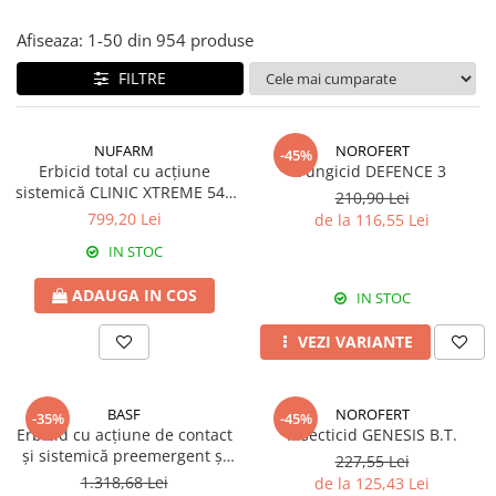
Amelioratori de sol
ARBUȘTI FRUCTIFERI
ARDEI IUTE
Afiseaza:
1-
50
din
954
produse
Erbicide
Insecticide
FILTRE
Fungicide
BUMBAC
Insecticide
Fertilizanți foliari
Acaricide
CAIS
NUFARM
NOROFERT
-45%
Fertilizanți foliari
Erbicid total cu acțiune
Fungicid DEFENCE 3
Fungicide
sistemică CLINIC XTREME 540
ARDEI
210,90 Lei
Insecticide
SL
799,20 Lei
de la 116,55 Lei
Erbicide
Acaricide
IN STOC
Fungicide
Biostimulatori
Insecticide
Fertilizanți foliari
ADAUGA IN COS
IN STOC
Fertilizanți foliari
Adjuvanți
VEZI VARIANTE
Dezinfectant sol
CĂPȘUN
ARPAGIC
Fungicide
Erbicide
BASF
NOROFERT
Insecticide
-35%
-45%
Erbicid cu acțiune de contact
Insecticid GENESIS B.T.
BOB
Acaricide
și sistemică preemergent și
227,55 Lei
Erbicide
Fertilizanți foliari
postemergent EFFIGO S
1.318,68 Lei
de la 125,43 Lei