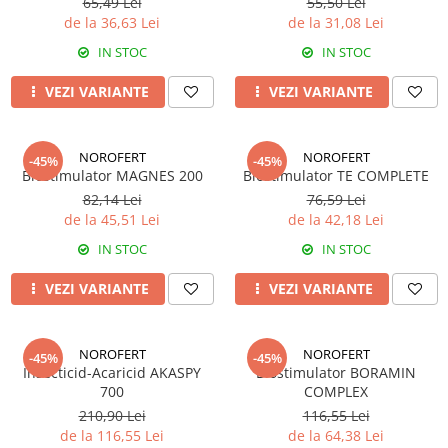
Biostimulatori
65,49 Lei
55,50 Lei
Fungicide
de la 36,63 Lei
de la 31,08 Lei
Fertilizanți foliari
Insecticide
LEGUME în câmp
IN STOC
IN STOC
DOVLECEL
Insecticide
VEZI VARIANTE
VEZI VARIANTE
Fungicide
LEGUME ÎN SERĂ
Insecticide
Insecticide
Dezinfectant sol
NOROFERT
NOROFERT
-45%
-45%
LEGUME ÎN SPAȚII PROTEJATE
Biostimulator MAGNES 200
Biostimulator TE COMPLETE
FASOLE
Insecticide
82,14 Lei
76,59 Lei
Tratament semințe
de la 45,51 Lei
de la 42,18 Lei
LEGUME RĂDĂCINOASE
Erbicide
IN STOC
IN STOC
Fertilizanți foliari
Fungicide
LEGUMINOASE
Insecticide
VEZI VARIANTE
VEZI VARIANTE
Fertilizanți foliari
Fertilizanți foliari
FASOLE BOABE DE TOAMNĂ
LUCERNĂ
NOROFERT
NOROFERT
-45%
-45%
Erbicide
Biostimulatori
Insecticid-Acaricid AKASPY
Biostimulator BORAMIN
700
COMPLEX
FASOLE BOABE PRIMĂVARĂ
Fertilizanți foliari
210,90 Lei
116,55 Lei
Dezinfectant sol
Erbicide
de la 116,55 Lei
de la 64,38 Lei
MĂR