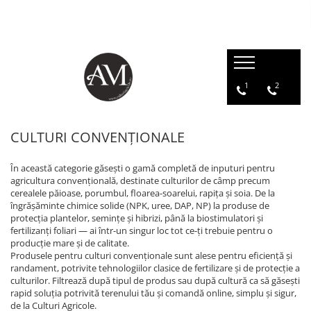
CULTURI CONVENȚIONALE
CULTURI ECOLOGICE (BIO/ORGANICE)
ÎNGRĂȘĂMINTE CHIMICE
SEMINȚE
PRODUSE PENTRU PROTECȚIA PLANTELOR
AFIN
AFIN
Îngrășăminte azotoase
Floarea soarelui
Acaricide
1
2
Erbicide
Fertilizanți foliari
Îngrășăminte complexe
Lucernă
Adjuvanți
Fungicide
AGRIȘ
Îngrășăminte cu eliberare lentă
Orz
Biostimulatori
Insecticide
CULTURI CONVENȚIONALE
Fertilizanți foliari
Îngrășăminte ecologice
Porumb
Dezinfectant sol
Fertilizanți foliari
ARBUȘTI FRUCTIFERI
Îngrășăminte lichide
Rapiță
Fungicide
AGRIȘ
În această categorie găsești o gamă completă de inputuri pentru
Fungicide
agricultura convențională, destinate culturilor de câmp precum
Îngrășăminte hidrosolubile
Semințe alte culturi: amestec
Erbicide
Fungicide
Insecticide
cerealele păioase, porumbul, floarea-soarelui, rapița și soia. De la
furajer, iarbă de coasă, pășune,
Îngrășământ chimic starter
Fertilizanți foliari
îngrășăminte chimice solide (NPK, uree, DAP, NP) la produse de
Insecticide
trifoi, gazon, muștar, borceag,
Acaricide
Soia
protecția plantelor, semințe și hibrizi, până la biostimulatori și
iarbă de sudan
Amelioratori de sol
Insecticide
Fertilizanți foliari
Fertilizanți foliari
fertilizanți foliari — ai într-un singur loc tot ce-ți trebuie pentru o
Sorg
producție mare și de calitate.
ALUN
Pachete tehnologice
ARDEI
Produsele pentru culturi convenționale sunt alese pentru eficiență și
Erbicide
Regulatori de creștere
randament, potrivite tehnologiilor clasice de fertilizare și de protecție a
Fungicide
culturilor. Filtrează după tipul de produs sau după cultură ca să găsești
ANDIVE
Insecticide
Tratament semințe
rapid soluția potrivită terenului tău și comandă online, simplu și sigur,
Erbicide
Fertilizanți foliari
de la Culturi Agricole.