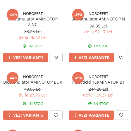
Insecticide
Fertilizanți foliari
Biostimulatori
Adjuvanți
NOROFERT
NOROFERT
-44%
-45%
Biostimulator AMINOTOP
Biostimulator AMINOTOP N
Fertilizanți foliari
CEREALE DE PRIMĂVARĂ
ZINC
94,35 Lei
Dezinfectant sol
Erbicide
83,25 Lei
de la 52,17 Lei
FLORI
Insecticide
de la 46,62 Lei
Fungicide
Fertilizanți foliari
IN STOC
IN STOC
Fertilizanți foliari
CEREALE DE TOAMNĂ
VEZI VARIANTE
VEZI VARIANTE
SÂMBUROASE
Erbicide
Fungicide
Insecticide
Insecticide
Fertilizanți foliari
NOROFERT
NOROFERT
-44%
-45%
Biostimulator AMINOTOP BOR
Insecticid TERMINATOR BT
Acaricide
CEREALE PĂIOASE
49,95 Lei
244,20 Lei
Biostimulatori
Tratament semințe
de la 27,75 Lei
de la 134,31 Lei
Fertilizanți foliari
Insecticide
IN STOC
IN STOC
Adjuvanți
Biostimulatori
SEMINȚOASE
VEZI VARIANTE
VEZI VARIANTE
Fertilizanți foliari
Insecticide
CHIMEN
Acaricide