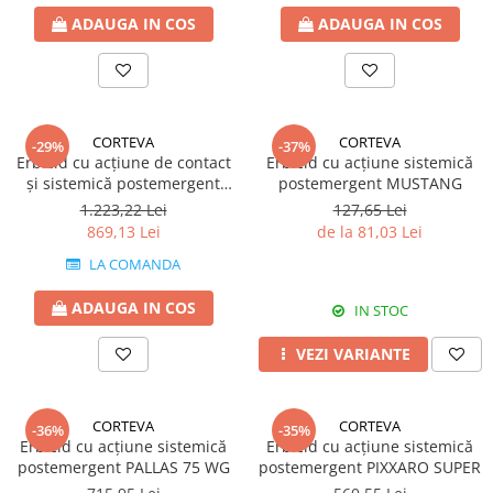
Fertilizanți foliari
ADAUGA IN COS
ADAUGA IN COS
Erbicide
MORCOV
GAZON
Fertilizanți foliari
Erbicide
MUR
Insecticide
CORTEVA
CORTEVA
Fertilizanți foliari
Insecticide
-29%
-37%
Erbicid cu acțiune de contact
Erbicid cu acțiune sistemică
GENȚIANĂ
Fertilizanți foliari
și sistemică postemergent
postemergent MUSTANG
NAPI
GALERA SUPER
Erbicide
1.223,22 Lei
127,65 Lei
869,13 Lei
de la 81,03 Lei
GRĂDINI
Biostimulatori
Fertilizanți foliari
LA COMANDA
Insecticide
NĂUT
Fertilizanți foliari
ADAUGA IN COS
IN STOC
GRÂU
Insecticide
VEZI VARIANTE
NECTARIN
Tratament semințe
Erbicide
Fungicide
Fungicide
Insecticide
CORTEVA
CORTEVA
-36%
-35%
Erbicid cu acțiune sistemică
Erbicid cu acțiune sistemică
Insecticide
Acaricide
postemergent PALLAS 75 WG
postemergent PIXXARO SUPER
Biostimulatori
Biostimulatori