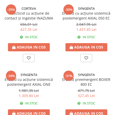
HREAN
Insecticide
CORTEVA
SYNGENTA
-35%
-30%
Fungicide
Insecticid cu acțiune de
Erbicid cu acțiune sistemică
PELUZE
HRIȘCĂ
contact și ingestie INAZUMA
postemergent AXIAL 050 EC
Insecticide
656,01 Lei
2.047,95 Lei
Erbicide
PEPENE GALBEN
427,35 Lei
1.437,45 Lei
IN
Insecticide
IN STOC
IN STOC
Erbicide
PEPENE VERDE
Fungicide
ADAUGA IN COS
ADAUGA IN COS
Biostimulatori
Insecticide
PEPINIERE
LEGUME
Insecticide
Tratament semințe
Fertilizanți foliari
Fungicide
SYNGENTA
SYNGENTA
-34%
-31%
PIERSIC
Erbicid cu acțiune sistemică
Erbicid preemergent BOXER
Biostimulatori
postemergent AXIAL ONE
800 EC
Fungicide
Fertilizanți foliari
1.981,35 Lei
471,75 Lei
Insecticide
LEGUMINOASE
1.309,80 Lei
327,45 Lei
Acaricide
Tratament semințe
IN STOC
IN STOC
Biostimulatori
Biostimulatori
ADAUGA IN COS
ADAUGA IN COS
Fertilizanți foliari