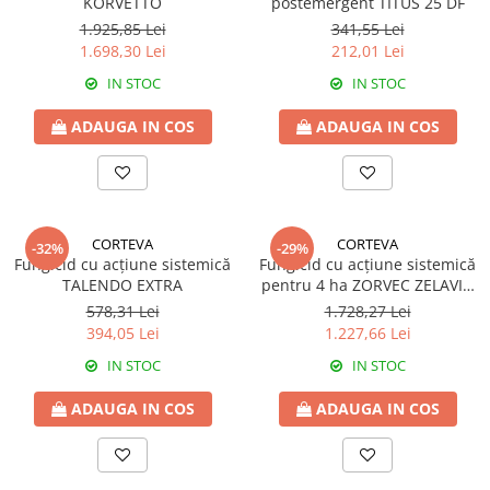
KORVETTO
postemergent TITUS 25 DF
Fungicide
GRÂU SPELTA
1.925,85 Lei
341,55 Lei
Insecticide
Insecticide
1.698,30 Lei
212,01 Lei
OVĂZ
GULIE
IN STOC
IN STOC
Fertilizanți foliari
Erbicide
PĂIOASE
ADAUGA IN COS
ADAUGA IN COS
Insecticide
Insecticide
GUTUI
PĂR
Erbicide
Fungicide
Fungicide
CORTEVA
CORTEVA
Insecticide
-32%
-29%
Insecticide
Fungicid cu acțiune sistemică
Fungicid cu acțiune sistemică
Biostimulatori
TALENDO EXTRA
pentru 4 ha ZORVEC ZELAVIN
Biostimulatori
Fertilizanți foliari
BRIA
578,31 Lei
1.728,27 Lei
Adjuvanți
Adjuvanți
394,05 Lei
1.227,66 Lei
HAMEI
PĂSTÂRNAC
IN STOC
IN STOC
Fungicide
Fertilizanți foliari
Fertilizanți foliari
ADAUGA IN COS
ADAUGA IN COS
PĂȘUNI
HASMAȚUCHI
Fertilizanți foliari
Erbicide
PĂTRUNJEL