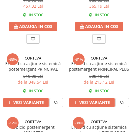
715,95 Lei
560,55 Lei
Fertilizanți foliari
Adjuvanți
457,32 Lei
365,19 Lei
Adjuvanți
NUC
IN STOC
IN STOC
Pachete tehnologice
Biostimulatori
Regulatori de creștere
ADAUGA IN COS
ADAUGA IN COS
Fertilizanți foliari
GRÂU DE PRIMĂVARĂ
OLEAGINOASE
Tratament semințe
Insecticide
Erbicide
OREZ
Fungicide
CORTEVA
CORTEVA
-33%
-31%
Insecticide
Erbicid cu acțiune sistemică
Erbicid cu acțiune sistemică
GRÂU DE TOAMNĂ
Fertilizanți foliari
postemergent PRINCIPAL
postemergent PRINCIPAL PLUS
Tratament semințe
519,08 Lei
308,18 Lei
ORZ
de la 348,54 Lei
de la 213,12 Lei
Erbicide
Tratament semințe
Fungicide
IN STOC
IN STOC
Fungicide
Insecticide
Insecticide
VEZI VARIANTE
VEZI VARIANTE
Biostimulatori
Fertilizanți foliari
Fertilizanți foliari
ORZOAICĂ
Dezinfectant sol
CORTEVA
CORTEVA
-12%
-38%
Tratament semințe
Erbicid postemergent
Erbicid cu acțiune sistemică
Regulatori de creștere