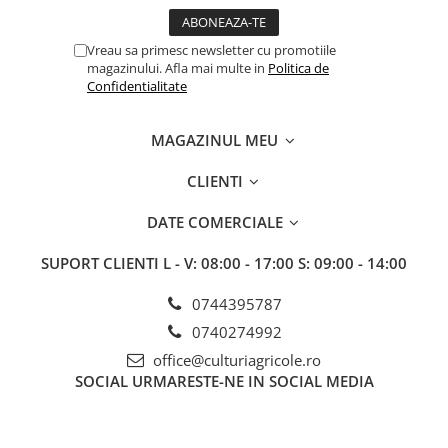
Insecticide
Fertilizanți foliari
Acaricide
MAZĂRE
Vreau sa primesc newsletter cu promotiile
Biostimulatori
Tratament semințe
magazinului. Afla mai multe in
Politica de
Fertilizanți foliari
Confidentialitate
Erbicide
Adjuvanți
Fungicide
RAPIȚĂ
MAGAZINUL MEU
Insecticide
Tratament semințe
Fertilizanți foliari
CLIENTI
Fungicide
MAZĂRE DE PRIMĂVARĂ
Insecticide
DATE COMERCIALE
Erbicide
Biostimulatori
MAZĂRE DE TOAMNĂ
SUPORT CLIENTI
L - V: 08:00 - 17:00 S: 09:00 - 14:00
Fertilizanți foliari
Erbicide
RAPIȚĂ DE TOAMNĂ
0744395787
MĂZĂRICHE
Tratament semințe
0740274992
Erbicide
Semințe
office@culturiagricole.ro
MERIȘOR
Biostimulatori
SOCIAL
URMARESTE-NE IN SOCIAL MEDIA
Insecticide
Fertilizanți foliari
MIGDAL
Dezinfectant sol