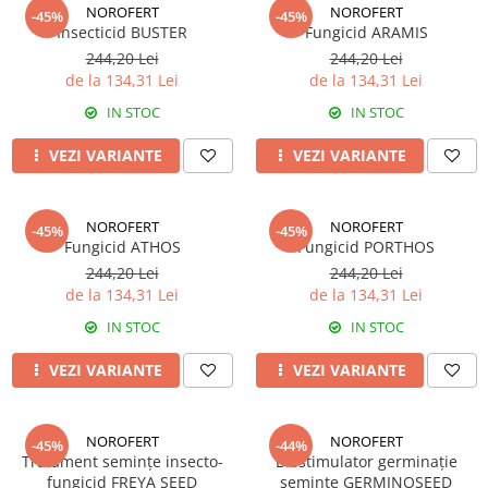
Erbicide
NOROFERT
NOROFERT
-45%
-45%
Biostimulatori
Insecticid BUSTER
Fungicid ARAMIS
CICOARE
Fertilizanți foliari
244,20 Lei
244,20 Lei
Insecticide
de la 134,31 Lei
de la 134,31 Lei
Adjuvanți
CIREȘ
GAZON
IN STOC
IN STOC
Erbicide
Insecticide
VEZI VARIANTE
VEZI VARIANTE
Fungicide
Fertilizanți foliari
Insecticide
GRĂDINI
Biostimulatori
NOROFERT
NOROFERT
-45%
-45%
Insecticide
Fertilizanți foliari
Fungicid ATHOS
Fungicid PORTHOS
Fertilizanti foliari
Adjuvanți
244,20 Lei
244,20 Lei
GRÂU
de la 134,31 Lei
de la 134,31 Lei
CITRICE
Tratament semințe
IN STOC
IN STOC
Fertilizanți foliari
Fungicide
COACĂZ
VEZI VARIANTE
VEZI VARIANTE
Insecticide
Erbicide
Biostimulatori
Fungicide
Fertilizanți foliari
NOROFERT
NOROFERT
-45%
-44%
Insecticide
Tratament semințe insecto-
Biostimulator germinație
GRÂU DE TOAMNĂ
CONIFERE
fungicid FREYA SEED
semințe GERMINOSEED