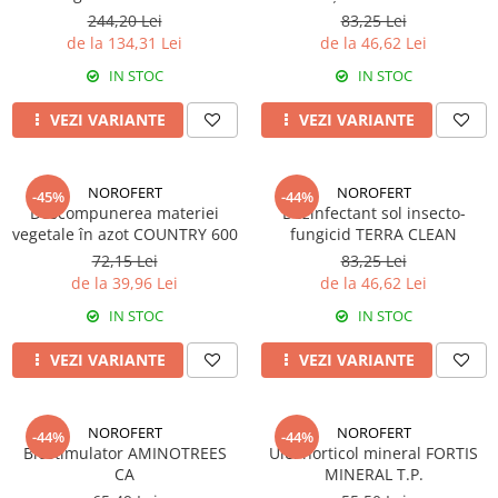
Tratament semințe
244,20 Lei
83,25 Lei
Erbicide
Biostimulatori
de la 134,31 Lei
de la 46,62 Lei
Fertilizanți foliari
Fertilizanți foliari
IN STOC
IN STOC
CONOPIDĂ
Dezinfectant sol
Fungicide
VEZI VARIANTE
VEZI VARIANTE
GULII
Insecticide
Insecticide
Fertilizanți foliari
GUTUI
NOROFERT
NOROFERT
-45%
-44%
CORIANDRU
Descompunerea materiei
Dezinfectant sol insecto-
Fungicide
vegetale în azot COUNTRY 600
fungicid TERRA CLEAN
Erbicide
Biostimulatori
72,15 Lei
83,25 Lei
CUCURBITACEE
de la 39,96 Lei
de la 46,62 Lei
Adjuvanți
Fungicide
HAMEI
IN STOC
IN STOC
CULTURI FLORICOLE ȘI
Fungicide
ORNAMENTALE
VEZI VARIANTE
VEZI VARIANTE
Fertilizanți foliari
Insecticide
LEGUME
CULTURI HORTICOLE
NOROFERT
NOROFERT
-44%
-44%
Tratament semințe
Fertilizanți foliari
Biostimulator AMINOTREES
Ulei horticol mineral FORTIS
Fungicide
CA
MINERAL T.P.
DOVLEAC