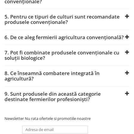
convenționale?
POMI FRUCTIFERI
Erbicide
Fungicide
Fertilizanți foliari
5. Pentru ce tipuri de culturi sunt recomandate
Insecticide
MAC
produsele convenționale?
Biostimulatori
Erbicide
Fertilizanți foliari
6. De ce aleg fermierii agricultura convențională?
Fungicide
PORUMB
MĂR
7. Pot fi combinate produsele convenționale cu
Tratament semințe
Erbicide
soluții biologice?
Semințe
Fungicide
Insecticide
Insecticide
8. Ce înseamnă combatere integrată în
Biostimulatori
agricultură?
Biostimulatori
Fertilizanți foliari
Fertilizanți foliari
Dezinfectant sol
9. Sunt produsele din această categorie
Adjuvanți
destinate fermierilor profesioniști?
PRĂȘITOARE
Regulatori de creștere
Insecticide
MĂRAR
PRUN
Newsletter
Nu rata ofertele si promotiile noastre
Erbicide
Fungicide
MĂSLINI