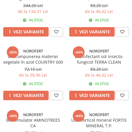
Tratament semințe
244,20 Lei
83,25 Lei
Erbicide
Biostimulatori
de la 134,31 Lei
de la 46,62 Lei
Fertilizanți foliari
Fertilizanți foliari
IN STOC
IN STOC
CONOPIDĂ
Dezinfectant sol
Fungicide
VEZI VARIANTE
VEZI VARIANTE
GULII
Insecticide
Insecticide
Fertilizanți foliari
GUTUI
NOROFERT
NOROFERT
-45%
-44%
CORIANDRU
Descompunerea materiei
Dezinfectant sol insecto-
Fungicide
vegetale în azot COUNTRY 600
fungicid TERRA CLEAN
Erbicide
Biostimulatori
72,15 Lei
83,25 Lei
CUCURBITACEE
de la 39,96 Lei
de la 46,62 Lei
Adjuvanți
Fungicide
HAMEI
IN STOC
IN STOC
CULTURI FLORICOLE ȘI
Fungicide
ORNAMENTALE
VEZI VARIANTE
VEZI VARIANTE
Fertilizanți foliari
Insecticide
LEGUME
CULTURI HORTICOLE
NOROFERT
NOROFERT
-44%
-44%
Tratament semințe
Fertilizanți foliari
Biostimulator AMINOTREES
Ulei horticol mineral FORTIS
Fungicide
CA
MINERAL T.P.
DOVLEAC