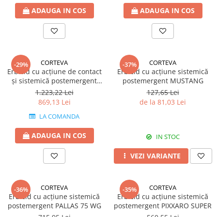
Fertilizanți foliari
ADAUGA IN COS
ADAUGA IN COS
Erbicide
MORCOV
GAZON
Fertilizanți foliari
Erbicide
MUR
Insecticide
CORTEVA
CORTEVA
Fertilizanți foliari
Insecticide
-29%
-37%
Erbicid cu acțiune de contact
Erbicid cu acțiune sistemică
GENȚIANĂ
Fertilizanți foliari
și sistemică postemergent
postemergent MUSTANG
NAPI
GALERA SUPER
Erbicide
1.223,22 Lei
127,65 Lei
869,13 Lei
de la 81,03 Lei
GRĂDINI
Biostimulatori
Fertilizanți foliari
LA COMANDA
Insecticide
NĂUT
Fertilizanți foliari
ADAUGA IN COS
IN STOC
GRÂU
Insecticide
VEZI VARIANTE
NECTARIN
Tratament semințe
Erbicide
Fungicide
Fungicide
Insecticide
CORTEVA
CORTEVA
-36%
-35%
Erbicid cu acțiune sistemică
Erbicid cu acțiune sistemică
Insecticide
Acaricide
postemergent PALLAS 75 WG
postemergent PIXXARO SUPER
Biostimulatori
Biostimulatori