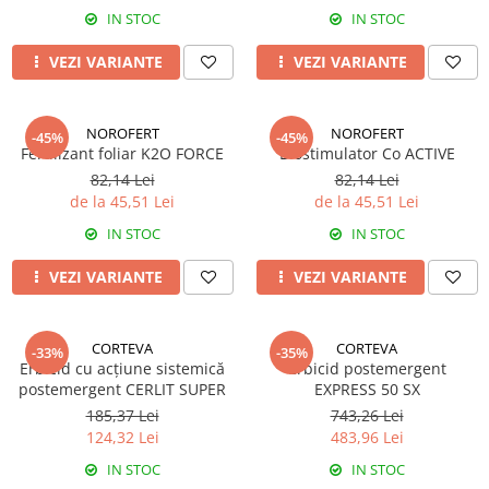
FENICUL
IN STOC
IN STOC
Fungicide
Erbicide
Insecticide
VEZI VARIANTE
VEZI VARIANTE
FLOAREA SOARELUI
Biostimulatori
Tratament semințe
Fertilizanți foliari
Semințe
NOROFERT
NOROFERT
-45%
-45%
Adjuvanți
Fertilizant foliar K2O FORCE
Biostimulator Co ACTIVE
Erbicide
MAZĂRE
82,14 Lei
82,14 Lei
Fungicide
de la 45,51 Lei
de la 45,51 Lei
Tratament semințe
Insecticide
IN STOC
IN STOC
Fungicide
Biostimulatori
Insecticide
Fertilizanți foliari
VEZI VARIANTE
VEZI VARIANTE
Biostimulatori
Dezinfectant sol
Fertilizanți foliari
Regulatori de creștere
CORTEVA
CORTEVA
MENTĂ
-33%
-35%
FLORI ORNAMENTALE
Erbicid cu acțiune sistemică
Erbicid postemergent
Insecticide
Erbicide
postemergent CERLIT SUPER
EXPRESS 50 SX
MERIȘOR
185,37 Lei
743,26 Lei
FRUCTE DE PĂDURE
124,32 Lei
483,96 Lei
Insecticide
Biostimulatori
IN STOC
IN STOC
MIRODENII
GĂLBENELE