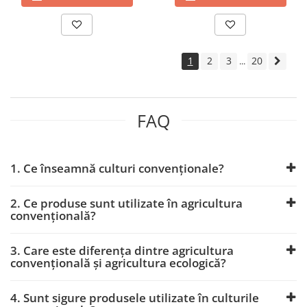
Fertilizanți foliari
Adjuvanți
LEUȘTEAN
PLANTE AROMATICE
Erbicide
Fertilizanți foliari
LINTE
1
2
3
20
...
PLANTE DECORATIVE
Erbicide
Fertilizanți foliari
Insecticide
PLANTE FURAJERE
LIVEZI
FAQ
Fertilizanți foliari
Erbicide
PLANTE MEDICINALE
LUCERNĂ
1. Ce înseamnă culturi convenționale?
Fertilizanți foliari
Tratament semințe
PLANTE ORNAMENTALE
Semințe
2. Ce produse sunt utilizate în agricultura
Fungicide
Erbicide
convențională?
Insecticide
Insecticide
Fertilizanți foliari
Biostimulatori
3. Care este diferența dintre agricultura
convențională și agricultura ecologică?
PLANTE ORNAMENTALE ÎN SPAȚII
Fertilizanți foliari
PROTEJATE
Dezinfectant sol
4. Sunt sigure produsele utilizate în culturile
Insecticide
LUPIN