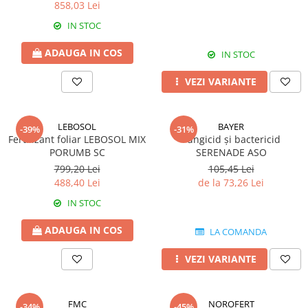
BROCCOLI
CARTOF
858,03 Lei
Fungicide
Fungicide
IN STOC
Insecticide
Insecticide
ADAUGA IN COS
IN STOC
Fertilizanți foliari
Biostimulatori
BUMBAC
Fertilizanți foliari
VEZI VARIANTE
CASTRAVEȚI
Fertilizanți foliari
CAIS
Fungicide
LEBOSOL
BAYER
-39%
-31%
Insecticide
Fertilizant foliar LEBOSOL MIX
Erbicide
Fungicid și bactericid
PORUMB SC
SERENADE ASO
Acaricide
Fungicide
799,20 Lei
105,45 Lei
Fertilizanți foliari
Insecticide
488,40 Lei
de la 73,26 Lei
CASTRAVEȚI CORNIȘON
Acaricide
IN STOC
Biostimulatori
Insecticide
Fertilizanți foliari
CEAPĂ
ADAUGA IN COS
LA COMANDA
Adjuvanți
Insecticide
VEZI VARIANTE
CAMELINĂ
Biostimulatori
Fungicide
Fertilizanți foliari
CÂNEPĂ
CEREALE PĂIOASE
FMC
NOROFERT
-34%
-45%