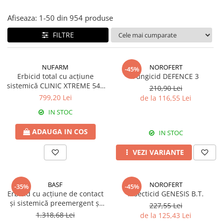
Amelioratori de sol
ARBUȘTI FRUCTIFERI
ARDEI IUTE
Afiseaza:
1-
50
din
954
produse
Erbicide
Insecticide
FILTRE
Fungicide
BUMBAC
Insecticide
Fertilizanți foliari
Acaricide
CAIS
NUFARM
NOROFERT
-45%
Fertilizanți foliari
Erbicid total cu acțiune
Fungicid DEFENCE 3
Fungicide
sistemică CLINIC XTREME 540
ARDEI
210,90 Lei
Insecticide
SL
799,20 Lei
de la 116,55 Lei
Erbicide
Acaricide
IN STOC
Fungicide
Biostimulatori
Insecticide
Fertilizanți foliari
ADAUGA IN COS
IN STOC
Fertilizanți foliari
Adjuvanți
VEZI VARIANTE
Dezinfectant sol
CĂPȘUN
ARPAGIC
Fungicide
Erbicide
BASF
NOROFERT
Insecticide
-35%
-45%
Erbicid cu acțiune de contact
Insecticid GENESIS B.T.
BOB
Acaricide
și sistemică preemergent și
227,55 Lei
Erbicide
Fertilizanți foliari
postemergent EFFIGO S
1.318,68 Lei
de la 125,43 Lei