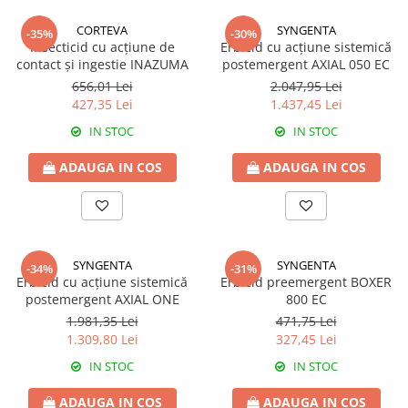
HREAN
Insecticide
CORTEVA
SYNGENTA
-35%
-30%
Fungicide
Insecticid cu acțiune de
Erbicid cu acțiune sistemică
PELUZE
HRIȘCĂ
contact și ingestie INAZUMA
postemergent AXIAL 050 EC
Insecticide
656,01 Lei
2.047,95 Lei
Erbicide
PEPENE GALBEN
427,35 Lei
1.437,45 Lei
IN
Insecticide
IN STOC
IN STOC
Erbicide
PEPENE VERDE
Fungicide
ADAUGA IN COS
ADAUGA IN COS
Biostimulatori
Insecticide
PEPINIERE
LEGUME
Insecticide
Tratament semințe
Fertilizanți foliari
Fungicide
SYNGENTA
SYNGENTA
-34%
-31%
PIERSIC
Erbicid cu acțiune sistemică
Erbicid preemergent BOXER
Biostimulatori
postemergent AXIAL ONE
800 EC
Fungicide
Fertilizanți foliari
1.981,35 Lei
471,75 Lei
Insecticide
LEGUMINOASE
1.309,80 Lei
327,45 Lei
Acaricide
Tratament semințe
IN STOC
IN STOC
Biostimulatori
Biostimulatori
ADAUGA IN COS
ADAUGA IN COS
Fertilizanți foliari