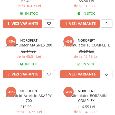
Biostimulatori
65,49 Lei
55,50 Lei
Fungicide
de la 36,63 Lei
de la 31,08 Lei
Fertilizanți foliari
Insecticide
LEGUME în câmp
IN STOC
IN STOC
DOVLECEL
Insecticide
VEZI VARIANTE
VEZI VARIANTE
Fungicide
LEGUME ÎN SERĂ
Insecticide
Insecticide
Dezinfectant sol
NOROFERT
NOROFERT
-45%
-45%
LEGUME ÎN SPAȚII PROTEJATE
Biostimulator MAGNES 200
Biostimulator TE COMPLETE
FASOLE
Insecticide
82,14 Lei
76,59 Lei
Tratament semințe
de la 45,51 Lei
de la 42,18 Lei
LEGUME RĂDĂCINOASE
Erbicide
IN STOC
IN STOC
Fertilizanți foliari
Fungicide
LEGUMINOASE
Insecticide
VEZI VARIANTE
VEZI VARIANTE
Fertilizanți foliari
Fertilizanți foliari
FASOLE BOABE DE TOAMNĂ
LUCERNĂ
NOROFERT
NOROFERT
-45%
-45%
Erbicide
Biostimulatori
Insecticid-Acaricid AKASPY
Biostimulator BORAMIN
700
COMPLEX
FASOLE BOABE PRIMĂVARĂ
Fertilizanți foliari
210,90 Lei
116,55 Lei
Dezinfectant sol
Erbicide
de la 116,55 Lei
de la 64,38 Lei
MĂR