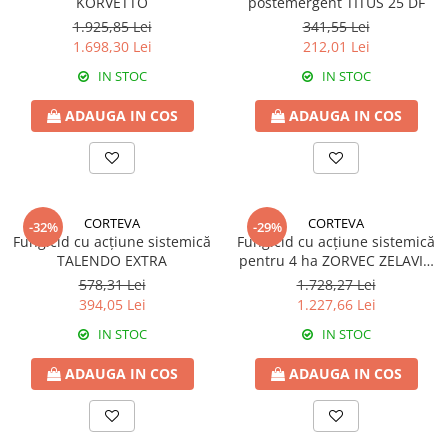
KORVETTO
postemergent TITUS 25 DF
Fungicide
GRÂU SPELTA
1.925,85 Lei
341,55 Lei
Insecticide
Insecticide
1.698,30 Lei
212,01 Lei
OVĂZ
GULIE
IN STOC
IN STOC
Fertilizanți foliari
Erbicide
PĂIOASE
ADAUGA IN COS
ADAUGA IN COS
Insecticide
Insecticide
GUTUI
PĂR
Erbicide
Fungicide
Fungicide
CORTEVA
CORTEVA
Insecticide
-32%
-29%
Insecticide
Fungicid cu acțiune sistemică
Fungicid cu acțiune sistemică
Biostimulatori
TALENDO EXTRA
pentru 4 ha ZORVEC ZELAVIN
Biostimulatori
Fertilizanți foliari
BRIA
578,31 Lei
1.728,27 Lei
Adjuvanți
Adjuvanți
394,05 Lei
1.227,66 Lei
HAMEI
PĂSTÂRNAC
IN STOC
IN STOC
Fungicide
Fertilizanți foliari
Fertilizanți foliari
ADAUGA IN COS
ADAUGA IN COS
PĂȘUNI
HASMAȚUCHI
Fertilizanți foliari
Erbicide
PĂTRUNJEL