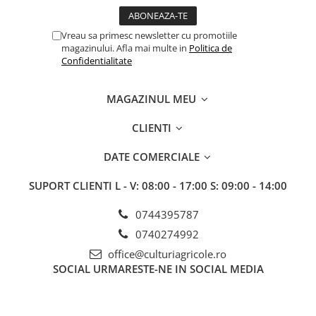
Insecticide
Fertilizanți foliari
Acaricide
MAZĂRE
Vreau sa primesc newsletter cu promotiile
Biostimulatori
Tratament semințe
magazinului. Afla mai multe in
Politica de
Fertilizanți foliari
Confidentialitate
Erbicide
Adjuvanți
Fungicide
RAPIȚĂ
MAGAZINUL MEU
Insecticide
Tratament semințe
Fertilizanți foliari
CLIENTI
Fungicide
MAZĂRE DE PRIMĂVARĂ
Insecticide
DATE COMERCIALE
Erbicide
Biostimulatori
MAZĂRE DE TOAMNĂ
SUPORT CLIENTI
L - V: 08:00 - 17:00 S: 09:00 - 14:00
Fertilizanți foliari
Erbicide
RAPIȚĂ DE TOAMNĂ
0744395787
MĂZĂRICHE
Tratament semințe
0740274992
Erbicide
Semințe
office@culturiagricole.ro
MERIȘOR
Biostimulatori
SOCIAL
URMARESTE-NE IN SOCIAL MEDIA
Insecticide
Fertilizanți foliari
MIGDAL
Dezinfectant sol