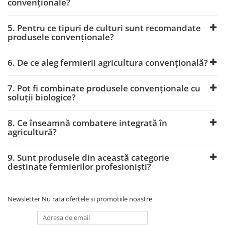
convenționale?
POMI FRUCTIFERI
Erbicide
Fungicide
Fertilizanți foliari
5. Pentru ce tipuri de culturi sunt recomandate
Insecticide
MAC
produsele convenționale?
Biostimulatori
Erbicide
Fertilizanți foliari
6. De ce aleg fermierii agricultura convențională?
Fungicide
PORUMB
MĂR
7. Pot fi combinate produsele convenționale cu
Tratament semințe
Erbicide
soluții biologice?
Semințe
Fungicide
Insecticide
Insecticide
8. Ce înseamnă combatere integrată în
Biostimulatori
agricultură?
Biostimulatori
Fertilizanți foliari
Fertilizanți foliari
Dezinfectant sol
9. Sunt produsele din această categorie
Adjuvanți
destinate fermierilor profesioniști?
PRĂȘITOARE
Regulatori de creștere
Insecticide
MĂRAR
PRUN
Newsletter
Nu rata ofertele si promotiile noastre
Erbicide
Fungicide
MĂSLINI