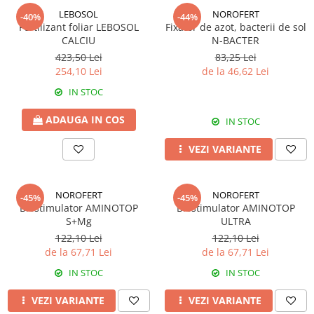
Erbicide
Fungicide
LEBOSOL
NOROFERT
-40%
-44%
CASTRAVEȚI
Fertilizant foliar LEBOSOL
Fixator de azot, bacterii de sol
DOVLEAC
CALCIU
N-BACTER
Fungicide
Insecticide
423,50 Lei
83,25 Lei
Insecticide
DOVLECEI
254,10 Lei
de la 46,62 Lei
Acaricide
Insecticide
IN STOC
Fertilizanți foliari
FASOLE
Dezinfectant sol
ADAUGA IN COS
IN STOC
Insecticide
CEAPĂ
VEZI VARIANTE
Fertilizanți foliari
Erbicide
FASOLE BOABE
Fungicide
Insecticide
Insecticide
NOROFERT
NOROFERT
-45%
-45%
Biostimulator AMINOTOP
Biostimulator AMINOTOP
FASOLE PĂSTĂI
Fertilizanți foliari
S+Mg
ULTRA
Insecticide
CEREALE
122,10 Lei
122,10 Lei
FLOAREA SOARELUI
de la 67,71 Lei
de la 67,71 Lei
Tratament semințe
Tratament semințe
Erbicide
IN STOC
IN STOC
Semințe
Fungicide
VEZI VARIANTE
VEZI VARIANTE
Fungicide
Biostimulatori