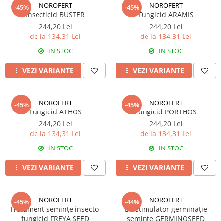
Erbicide
NOROFERT
NOROFERT
-45%
-45%
Biostimulatori
Insecticid BUSTER
Fungicid ARAMIS
CICOARE
Fertilizanți foliari
244,20 Lei
244,20 Lei
Insecticide
de la 134,31 Lei
de la 134,31 Lei
Adjuvanți
CIREȘ
GAZON
IN STOC
IN STOC
Erbicide
Insecticide
VEZI VARIANTE
VEZI VARIANTE
Fungicide
Fertilizanți foliari
Insecticide
GRĂDINI
Biostimulatori
NOROFERT
NOROFERT
-45%
-45%
Insecticide
Fertilizanți foliari
Fungicid ATHOS
Fungicid PORTHOS
Fertilizanti foliari
Adjuvanți
244,20 Lei
244,20 Lei
GRÂU
de la 134,31 Lei
de la 134,31 Lei
CITRICE
Tratament semințe
IN STOC
IN STOC
Fertilizanți foliari
Fungicide
COACĂZ
VEZI VARIANTE
VEZI VARIANTE
Insecticide
Erbicide
Biostimulatori
Fungicide
Fertilizanți foliari
NOROFERT
NOROFERT
-45%
-44%
Insecticide
Tratament semințe insecto-
Biostimulator germinație
GRÂU DE TOAMNĂ
CONIFERE
fungicid FREYA SEED
semințe GERMINOSEED