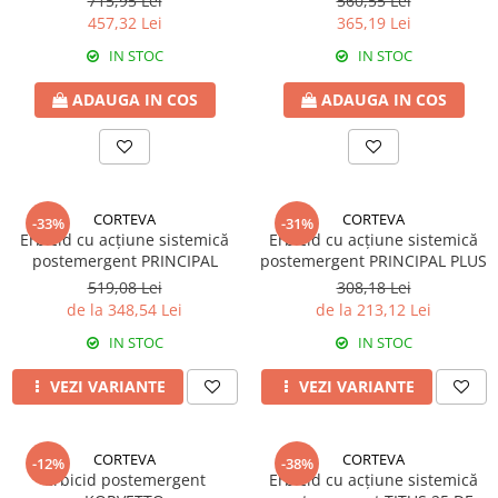
715,95 Lei
560,55 Lei
Fertilizanți foliari
Adjuvanți
457,32 Lei
365,19 Lei
Adjuvanți
NUC
IN STOC
IN STOC
Pachete tehnologice
Biostimulatori
Regulatori de creștere
ADAUGA IN COS
ADAUGA IN COS
Fertilizanți foliari
GRÂU DE PRIMĂVARĂ
OLEAGINOASE
Tratament semințe
Insecticide
Erbicide
OREZ
Fungicide
CORTEVA
CORTEVA
-33%
-31%
Insecticide
Erbicid cu acțiune sistemică
Erbicid cu acțiune sistemică
GRÂU DE TOAMNĂ
Fertilizanți foliari
postemergent PRINCIPAL
postemergent PRINCIPAL PLUS
Tratament semințe
519,08 Lei
308,18 Lei
ORZ
de la 348,54 Lei
de la 213,12 Lei
Erbicide
Tratament semințe
Fungicide
IN STOC
IN STOC
Fungicide
Insecticide
Insecticide
VEZI VARIANTE
VEZI VARIANTE
Biostimulatori
Fertilizanți foliari
Fertilizanți foliari
ORZOAICĂ
Dezinfectant sol
CORTEVA
CORTEVA
-12%
-38%
Tratament semințe
Erbicid postemergent
Erbicid cu acțiune sistemică
Regulatori de creștere