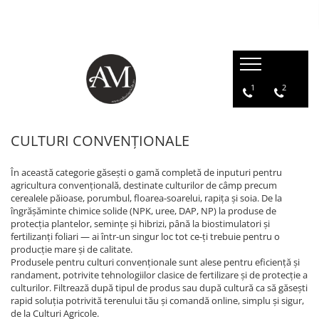
CULTURI CONVENȚIONALE
CULTURI ECOLOGICE (BIO/ORGANICE)
ÎNGRĂȘĂMINTE CHIMICE
SEMINȚE
PRODUSE PENTRU PROTECȚIA PLANTELOR
AFIN
AFIN
Îngrășăminte azotoase
Floarea soarelui
Acaricide
1
2
Erbicide
Fertilizanți foliari
Îngrășăminte complexe
Lucernă
Adjuvanți
Fungicide
AGRIȘ
Îngrășăminte cu eliberare lentă
Orz
Biostimulatori
Insecticide
CULTURI CONVENȚIONALE
Fertilizanți foliari
Îngrășăminte ecologice
Porumb
Dezinfectant sol
Fertilizanți foliari
ARBUȘTI FRUCTIFERI
Îngrășăminte lichide
Rapiță
Fungicide
AGRIȘ
În această categorie găsești o gamă completă de inputuri pentru
Fungicide
agricultura convențională, destinate culturilor de câmp precum
Îngrășăminte hidrosolubile
Semințe alte culturi: amestec
Erbicide
Fungicide
Insecticide
cerealele păioase, porumbul, floarea-soarelui, rapița și soia. De la
furajer, iarbă de coasă, pășune,
Îngrășământ chimic starter
Fertilizanți foliari
îngrășăminte chimice solide (NPK, uree, DAP, NP) la produse de
Insecticide
trifoi, gazon, muștar, borceag,
Acaricide
Soia
protecția plantelor, semințe și hibrizi, până la biostimulatori și
iarbă de sudan
Amelioratori de sol
Insecticide
Fertilizanți foliari
Fertilizanți foliari
fertilizanți foliari — ai într-un singur loc tot ce-ți trebuie pentru o
Sorg
producție mare și de calitate.
ALUN
Pachete tehnologice
ARDEI
Produsele pentru culturi convenționale sunt alese pentru eficiență și
Erbicide
Regulatori de creștere
randament, potrivite tehnologiilor clasice de fertilizare și de protecție a
Fungicide
culturilor. Filtrează după tipul de produs sau după cultură ca să găsești
ANDIVE
Insecticide
Tratament semințe
rapid soluția potrivită terenului tău și comandă online, simplu și sigur,
Erbicide
Fertilizanți foliari
de la Culturi Agricole.