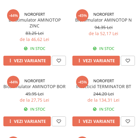
Insecticide
Fertilizanți foliari
Biostimulatori
Adjuvanți
NOROFERT
NOROFERT
-44%
-45%
Biostimulator AMINOTOP
Biostimulator AMINOTOP N
Fertilizanți foliari
CEREALE DE PRIMĂVARĂ
ZINC
94,35 Lei
Dezinfectant sol
Erbicide
83,25 Lei
de la 52,17 Lei
FLORI
Insecticide
de la 46,62 Lei
Fungicide
Fertilizanți foliari
IN STOC
IN STOC
Fertilizanți foliari
CEREALE DE TOAMNĂ
VEZI VARIANTE
VEZI VARIANTE
SÂMBUROASE
Erbicide
Fungicide
Insecticide
Insecticide
Fertilizanți foliari
NOROFERT
NOROFERT
-44%
-45%
Biostimulator AMINOTOP BOR
Insecticid TERMINATOR BT
Acaricide
CEREALE PĂIOASE
49,95 Lei
244,20 Lei
Biostimulatori
Tratament semințe
de la 27,75 Lei
de la 134,31 Lei
Fertilizanți foliari
Insecticide
IN STOC
IN STOC
Adjuvanți
Biostimulatori
SEMINȚOASE
VEZI VARIANTE
VEZI VARIANTE
Fertilizanți foliari
Insecticide
CHIMEN
Acaricide