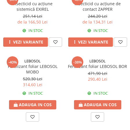
Insecticid cu acțiune
Insecticid cu acțiune de
Fungicide
Insecticide
sistemică EXIREL
contact ZAPPER
Insecticide
Biostimulatori
251,14 Lei
244,20 Lei
de la 166,50 Lei
de la 134,31 Lei
CĂPȘUN
Fertilizanți foliari
CIREȘ
IN STOC
IN STOC
Erbicide
Fungicide
Fungicide
VEZI VARIANTE
VEZI VARIANTE
Insecticide
Insecticide
Acaricide
Biostimulatori
LEBOSOL
LEBOSOL
Biostimulatori
Fertilizanți foliari
-40%
-38%
Fertilizant foliar LEBOSOL
Fertilizant foliar LEBOSOL BOR
Fertilizanți foliari
Adjuvanți
MOBO
471,90 Lei
CARTOF
CITRICE
520,30 Lei
290,40 Lei
314,60 Lei
Erbicide
Fertilizanți foliari
Fungicide
CONIFERE
IN STOC
IN STOC
Insecticide
Fertilizanți foliari
ADAUGA IN COS
ADAUGA IN COS
Biostimulatori
CONOPIDĂ
Fertilizanți foliari
Insecticide
CASTAN
CUCURBITACEE