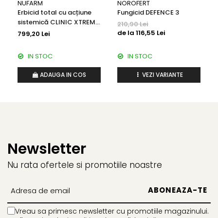
Temperatura solului la adâncimea de semănat: 7
°C
NUFARM
NOROFERT
Insecticide
Fertilizanți foliari
Erbicid total cu acțiune
Fungicid DEFENCE 3
Biostimulatori
Adjuvanți
sistemică CLINIC XTREME
210,90 Lei
540 SL
Fertilizanți foliari
de la 116,55 Lei
CEREALE DE PRIMĂVARĂ
799,20 Lei
Dezinfectant sol
Erbicide
IN STOC
IN STOC
FLORI
Insecticide
Fungicide
Fertilizanți foliari
ADAUGA IN COS
VEZI VARIANTE
Fertilizanți foliari
CEREALE DE TOAMNĂ
SÂMBUROASE
Erbicide
Fungicide
Insecticide
Insecticide
Fertilizanți foliari
Acaricide
CEREALE PĂIOASE
Newsletter
Biostimulatori
Tratament semințe
Nu rata ofertele si promotiile noastre
Fertilizanți foliari
Insecticide
Adjuvanți
Biostimulatori
SEMINȚOASE
Fertilizanți foliari
Insecticide
CHIMEN
Vreau sa primesc newsletter cu promotiile magazinului.
Acaricide