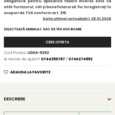
obligatorie pentru aplicarea taxării inverse este ca
BROCCOLI
CARTOF
atât furnizorul, cât și beneficiarul să fie înregistrați în
Fungicide
Fungicide
scopuri de TVA conform art. 316.
Insecticide
Insecticide
Data ultimei actualizări: 28.01.2026
Fertilizanți foliari
Biostimulatori
SELECTEAZĂ AMBALAJ
:
SAC DE 150.000 BOABE
BUMBAC
Fertilizanți foliari
CASTRAVEȚI
Fertilizanți foliari
CERE OFERTA
CAIS
Fungicide
Insecticide
Erbicide
Cod Produs:
LIDEA-5252
Acaricide
Fungicide
Ai nevoie de ajutor?
0744395787
/
0740274992
Fertilizanți foliari
Insecticide
CASTRAVEȚI CORNIȘON
Acaricide
ADAUGA LA FAVORITE
Biostimulatori
Insecticide
Fertilizanți foliari
CEAPĂ
Adjuvanți
Insecticide
DESCRIERE
CAMELINĂ
Biostimulatori
Fungicide
Fertilizanți foliari
CÂNEPĂ
CEREALE PĂIOASE