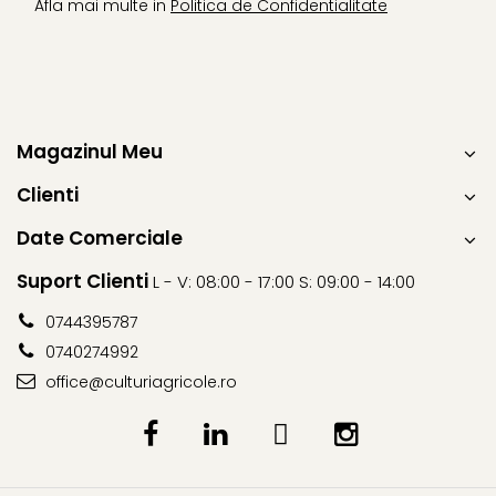
Erbicide
Afla mai multe in
Politica de Confidentialitate
Biostimulatori
CICOARE
Fertilizanți foliari
Insecticide
Adjuvanți
CIREȘ
GAZON
Erbicide
Insecticide
Magazinul Meu
Fungicide
Fertilizanți foliari
Insecticide
Clienti
GRĂDINI
Biostimulatori
Date Comerciale
Insecticide
Fertilizanți foliari
Fertilizanti foliari
Adjuvanți
Suport Clienti
L - V: 08:00 - 17:00 S: 09:00 - 14:00
GRÂU
CITRICE
0744395787
Tratament semințe
Fertilizanți foliari
0740274992
Fungicide
COACĂZ
office@culturiagricole.ro
Insecticide
Erbicide
Biostimulatori
Fungicide
Fertilizanți foliari
Insecticide
GRÂU DE TOAMNĂ
CONIFERE