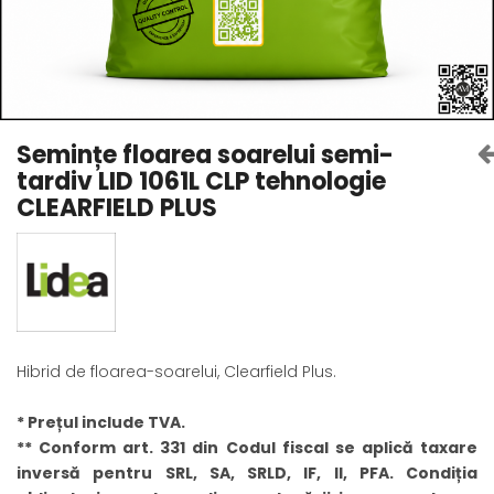
Amelioratori de sol
ARBUȘTI FRUCTIFERI
ARDEI IUTE
Erbicide
Insecticide
Fungicide
BUMBAC
Insecticide
Fertilizanți foliari
Acaricide
CAIS
Semințe floarea soarelui semi-
Fertilizanți foliari
tardiv LID 1061L CLP tehnologie
Fungicide
ARDEI
CLEARFIELD PLUS
Insecticide
Erbicide
Acaricide
Fungicide
Biostimulatori
Insecticide
Fertilizanți foliari
Fertilizanți foliari
Adjuvanți
Dezinfectant sol
CĂPȘUN
Hibrid de floarea-soarelui, Clearfield Plus.
ARPAGIC
Fungicide
Erbicide
Insecticide
* Prețul include TVA.
BOB
Acaricide
** Conform art. 331 din Codul fiscal se aplică taxare
Erbicide
Fertilizanți foliari
inversă pentru SRL, SA, SRLD, IF, II, PFA. Condiția