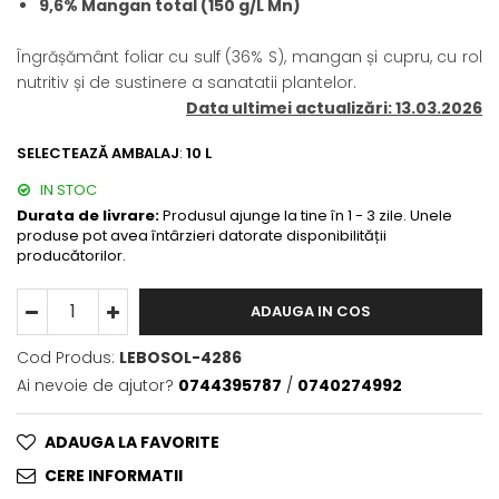
9,6% Mangan total (150 g/L Mn)
BROCCOLI
CARTOF
Fungicide
Fungicide
Îngrășământ foliar cu sulf (36% S), mangan și cupru, cu rol
Insecticide
Insecticide
nutritiv și de sustinere a sanatatii plantelor.
Fertilizanți foliari
Biostimulatori
Data ultimei actualizări: 13.03.2026
BUMBAC
Fertilizanți foliari
SELECTEAZĂ AMBALAJ
:
10 L
CASTRAVEȚI
Fertilizanți foliari
IN STOC
CAIS
Fungicide
Durata de livrare:
Produsul ajunge la tine în 1 - 3 zile. Unele
Insecticide
Erbicide
produse pot avea întârzieri datorate disponibilității
Acaricide
Fungicide
producătorilor.
Fertilizanți foliari
Insecticide
CASTRAVEȚI CORNIȘON
ADAUGA IN COS
Acaricide
Biostimulatori
Insecticide
Cod Produs:
LEBOSOL-4286
Fertilizanți foliari
CEAPĂ
Ai nevoie de ajutor?
0744395787
/
0740274992
Adjuvanți
Insecticide
CAMELINĂ
Biostimulatori
ADAUGA LA FAVORITE
Fungicide
Fertilizanți foliari
CERE INFORMATII
CÂNEPĂ
CEREALE PĂIOASE