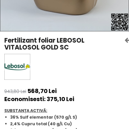
Amelioratori de sol
ARBUȘTI FRUCTIFERI
ARDEI IUTE
Erbicide
Insecticide
Fungicide
BUMBAC
Insecticide
Fertilizanți foliari
Acaricide
CAIS
Fertilizant foliar LEBOSOL
Fertilizanți foliari
VITALOSOL GOLD SC
Fungicide
ARDEI
Insecticide
Erbicide
Acaricide
Fungicide
Biostimulatori
Insecticide
Fertilizanți foliari
Fertilizanți foliari
Adjuvanți
568,70 Lei
Dezinfectant sol
943,80 Lei
CĂPȘUN
ARPAGIC
Economisesti:
375,10
Lei
Fungicide
Erbicide
Insecticide
SUBSTANȚA ACTIVĂ:
BOB
Acaricide
36% Sulf elementar (570 g/L S)
Erbicide
Fertilizanți foliari
2,4% Cupru total (40 g/L Cu)