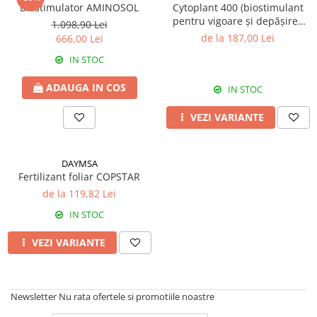
Amelioratori de sol
Biostimulator AMINOSOL
Cytoplant 400 (biostimulant
ARBUȘTI FRUCTIFERI
ARDEI IUTE
pentru vigoare și depășirea
1.098,90 Lei
Erbicide
Insecticide
stresului) - Biostimulator
de la 187,00 Lei
666,00 Lei
Fungicide
BUMBAC
IN STOC
Insecticide
Fertilizanți foliari
ADAUGA IN COS
Acaricide
IN STOC
CAIS
Fertilizanți foliari
Fungicide
VEZI VARIANTE
ARDEI
Insecticide
Erbicide
Acaricide
DAYMSA
Fungicide
Biostimulatori
Fertilizant foliar COPSTAR
Insecticide
Fertilizanți foliari
de la 119,82 Lei
Fertilizanți foliari
Adjuvanți
IN STOC
Dezinfectant sol
CĂPȘUN
ARPAGIC
VEZI VARIANTE
Fungicide
Erbicide
Insecticide
BOB
Acaricide
Newsletter
Nu rata ofertele si promotiile noastre
Erbicide
Fertilizanți foliari