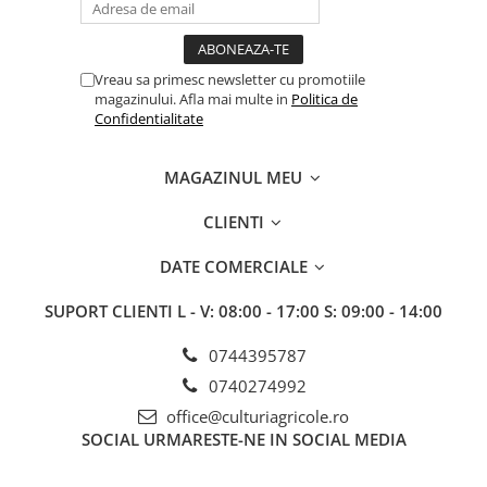
BROCCOLI
CARTOF
Fungicide
Fungicide
Insecticide
Insecticide
Vreau sa primesc newsletter cu promotiile
Fertilizanți foliari
Biostimulatori
magazinului. Afla mai multe in
Politica de
Confidentialitate
BUMBAC
Fertilizanți foliari
CASTRAVEȚI
Fertilizanți foliari
MAGAZINUL MEU
CAIS
Fungicide
Insecticide
Erbicide
CLIENTI
Acaricide
Fungicide
DATE COMERCIALE
Fertilizanți foliari
Insecticide
CASTRAVEȚI CORNIȘON
Acaricide
SUPORT CLIENTI
L - V: 08:00 - 17:00 S: 09:00 - 14:00
Biostimulatori
Insecticide
0744395787
Fertilizanți foliari
CEAPĂ
0740274992
Adjuvanți
Insecticide
office@culturiagricole.ro
CAMELINĂ
Biostimulatori
SOCIAL
URMARESTE-NE IN SOCIAL MEDIA
Fungicide
Fertilizanți foliari
CÂNEPĂ
CEREALE PĂIOASE