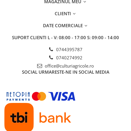
MAGAZINUL MEU
BROCCOLI
CARTOF
Fungicide
Fungicide
CLIENTI
Insecticide
Insecticide
DATE COMERCIALE
Fertilizanți foliari
Biostimulatori
BUMBAC
Fertilizanți foliari
SUPORT CLIENTI
L - V: 08:00 - 17:00 S: 09:00 - 14:00
CASTRAVEȚI
Fertilizanți foliari
0744395787
CAIS
Fungicide
0740274992
Insecticide
Erbicide
Acaricide
office@culturiagricole.ro
Fungicide
SOCIAL
URMARESTE-NE IN SOCIAL MEDIA
Fertilizanți foliari
Insecticide
CASTRAVEȚI CORNIȘON
Acaricide
Biostimulatori
Insecticide
Fertilizanți foliari
CEAPĂ
Adjuvanți
Insecticide
CAMELINĂ
Biostimulatori
Fungicide
Fertilizanți foliari
CÂNEPĂ
CEREALE PĂIOASE