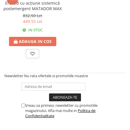
Amelioratori de sol
Erbicid cu acțiune sistemică
ARBUȘTI FRUCTIFERI
ARDEI IUTE
postemergent MATADOR MAX
Erbicide
Insecticide
832,50 Lei
449,55 Lei
Fungicide
BUMBAC
Insecticide
IN STOC
Fertilizanți foliari
Acaricide
CAIS
ADAUGA IN COS
Fertilizanți foliari
Fungicide
ARDEI
Insecticide
Erbicide
Acaricide
Fungicide
Biostimulatori
Insecticide
Newsletter
Nu rata ofertele si promotiile noastre
Fertilizanți foliari
Fertilizanți foliari
Adjuvanți
Dezinfectant sol
CĂPȘUN
ARPAGIC
Fungicide
Vreau sa primesc newsletter cu promotiile
Erbicide
Insecticide
magazinului. Afla mai multe in
Politica de
BOB
Confidentialitate
Acaricide
Erbicide
Fertilizanți foliari