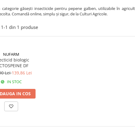
 categorie găsești insecticide pentru pepene galben, utilizabile în agric
recolta. Comandă online, simplu și sigur, de la Culturi Agricole.
1-
1
din
1
produse
NUFARM
ecticid biologic
CTOSPEINE DF
90 Lei
139,86 Lei
IN STOC
DAUGA IN COS