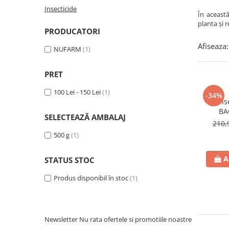
Amelioratori de sol
ARBUȘTI FRUCTIFERI
ARDEI IUTE
Insecticide
În această
planta și 
Erbicide
Insecticide
PRODUCATORI
Fungicide
BUMBAC
Afiseaza:
NUFARM
(1)
Insecticide
Fertilizanți foliari
Acaricide
CAIS
PRET
Fertilizanți foliari
Fungicide
ARDEI
100 Lei - 150 Lei
(1)
-34%
Insecticide
Ins
Erbicide
Acaricide
BA
SELECTEAZĂ AMBALAJ
Fungicide
Biostimulatori
210,
Insecticide
500 g
(1)
Fertilizanți foliari
Fertilizanți foliari
Adjuvanți
A
STATUS STOC
Dezinfectant sol
CĂPȘUN
ARPAGIC
Produs disponibil în stoc
(1)
Fungicide
Erbicide
Insecticide
BOB
Acaricide
Erbicide
Fertilizanți foliari
Newsletter
Nu rata ofertele si promotiile noastre