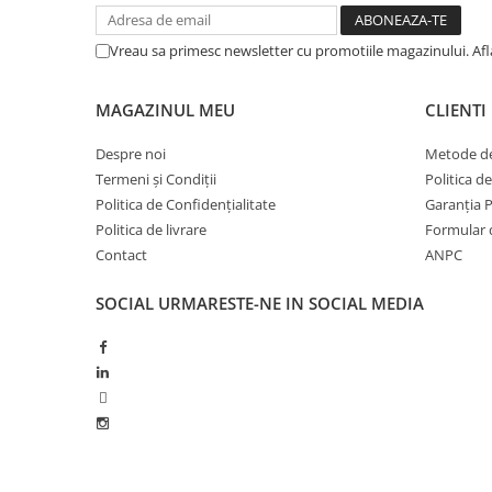
BROCCOLI
CARTOF
Fungicide
Fungicide
Vreau sa primesc newsletter cu promotiile magazinului. Af
Insecticide
Insecticide
Fertilizanți foliari
Biostimulatori
MAGAZINUL MEU
CLIENTI
BUMBAC
Fertilizanți foliari
CASTRAVEȚI
Despre noi
Metode de
Fertilizanți foliari
Termeni și Condiții
Politica d
CAIS
Fungicide
Politica de Confidențialitate
Garanția 
Insecticide
Erbicide
Politica de livrare
Formular 
Acaricide
Fungicide
Contact
ANPC
Fertilizanți foliari
Insecticide
CASTRAVEȚI CORNIȘON
SOCIAL
URMARESTE-NE IN SOCIAL MEDIA
Acaricide
Biostimulatori
Insecticide
Fertilizanți foliari
CEAPĂ
Adjuvanți
Insecticide
CAMELINĂ
Biostimulatori
Fungicide
Fertilizanți foliari
CÂNEPĂ
CEREALE PĂIOASE