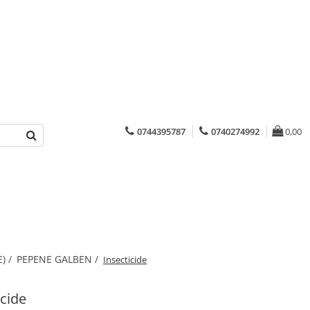
0744395787
0740274992
0,00
) /
PEPENE GALBEN /
Insecticide
icide