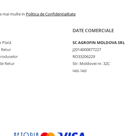
la mai multe in
Politica de Confidentialitate
DATE COMERCIALE
 Plată
SC AGROFIN MOLDOVA SRL
e Retur
J2014000877227
Produselor
RO33206229
de Retur
Str. Moldovei nr. 32C
Iași, Iași