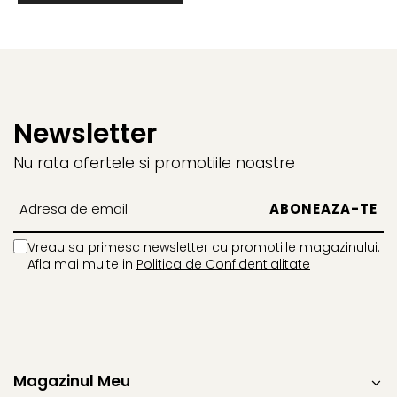
BROCCOLI
CARTOF
Fungicide
Fungicide
Insecticide
Insecticide
Fertilizanți foliari
Biostimulatori
BUMBAC
Fertilizanți foliari
Newsletter
CASTRAVEȚI
Fertilizanți foliari
CAIS
Fungicide
Nu rata ofertele si promotiile noastre
Insecticide
Erbicide
Acaricide
Fungicide
Fertilizanți foliari
Insecticide
CASTRAVEȚI CORNIȘON
Vreau sa primesc newsletter cu promotiile magazinului.
Acaricide
Afla mai multe in
Politica de Confidentialitate
Biostimulatori
Insecticide
Fertilizanți foliari
CEAPĂ
Adjuvanți
Insecticide
CAMELINĂ
Biostimulatori
Fungicide
Fertilizanți foliari
Magazinul Meu
CÂNEPĂ
CEREALE PĂIOASE