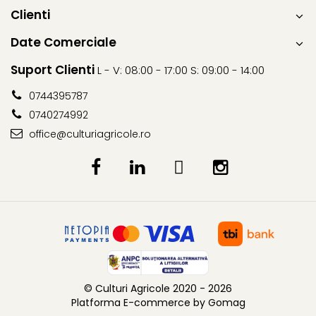
Clienti
Fungicide
Insecticide
Insecticide
Biostimulatori
Date Comerciale
CĂPȘUN
Fertilizanți foliari
Suport Clienti
L - V: 08:00 - 17:00 S: 09:00 - 14:00
CIREȘ
Erbicide
Fungicide
Fungicide
0744395787
Insecticide
Insecticide
0740274992
Acaricide
Biostimulatori
office@culturiagricole.ro
Biostimulatori
Fertilizanți foliari
Fertilizanți foliari
Adjuvanți
CARTOF
CITRICE
Erbicide
Fertilizanți foliari
Fungicide
CONIFERE
Insecticide
Fertilizanți foliari
Biostimulatori
CONOPIDĂ
Fertilizanți foliari
© Culturi Agricole 2020 - 2026
Insecticide
CASTAN
Platforma E-commerce by Gomag
CUCURBITACEE