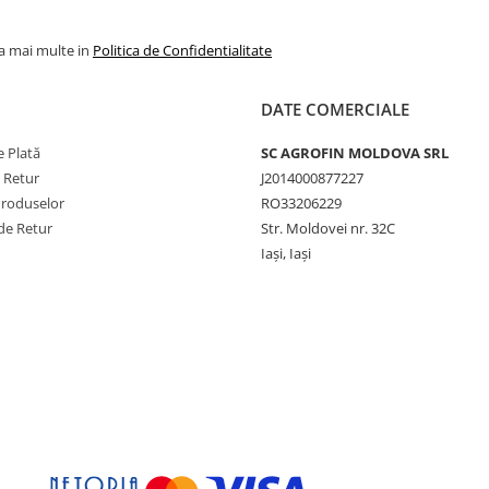
la mai multe in
Politica de Confidentialitate
DATE COMERCIALE
 Plată
SC AGROFIN MOLDOVA SRL
e Retur
J2014000877227
Produselor
RO33206229
de Retur
Str. Moldovei nr. 32C
Iași, Iași