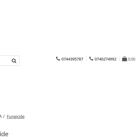
0744395787
0740274992
0,00
A /
Fungicide
ide