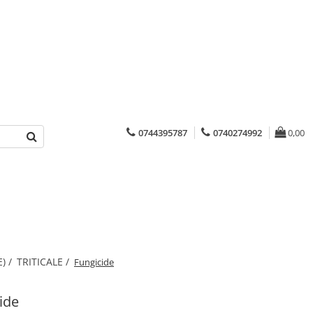
0744395787
0740274992
0,00
) /
TRITICALE /
Fungicide
ide