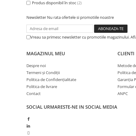
BROCCOLI
CARTOF
Produs disponibil în stoc
(2)
Fungicide
Fungicide
Newsletter
Nu rata ofertele si promotiile noastre
Insecticide
Insecticide
Fertilizanți foliari
Biostimulatori
BUMBAC
Fertilizanți foliari
Vreau sa primesc newsletter cu promotiile magazinului. Af
CASTRAVEȚI
Fertilizanți foliari
CAIS
Fungicide
MAGAZINUL MEU
CLIENTI
Insecticide
Erbicide
Despre noi
Metode de
Acaricide
Fungicide
Termeni și Condiții
Politica d
Fertilizanți foliari
Insecticide
Politica de Confidențialitate
Garanția 
CASTRAVEȚI CORNIȘON
Acaricide
Politica de livrare
Formular 
Biostimulatori
Insecticide
Contact
ANPC
Fertilizanți foliari
CEAPĂ
SOCIAL
URMARESTE-NE IN SOCIAL MEDIA
Adjuvanți
Insecticide
CAMELINĂ
Biostimulatori
Fungicide
Fertilizanți foliari
CÂNEPĂ
CEREALE PĂIOASE