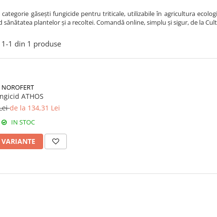
 categorie găsești fungicide pentru triticale, utilizabile în agricultura ecol
sănătatea plantelor și a recoltei. Comandă online, simplu și sigur, de la Cult
1-
1
din
1
produse
NOROFERT
ngicid ATHOS
Lei
de la 134,31 Lei
IN STOC
I VARIANTE