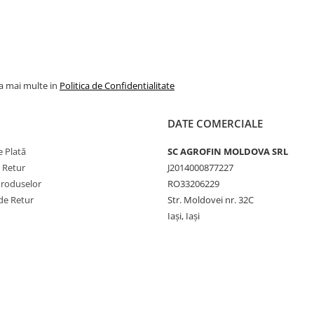
la mai multe in
Politica de Confidentialitate
DATE COMERCIALE
 Plată
SC AGROFIN MOLDOVA SRL
e Retur
J2014000877227
Produselor
RO33206229
de Retur
Str. Moldovei nr. 32C
Iași, Iași