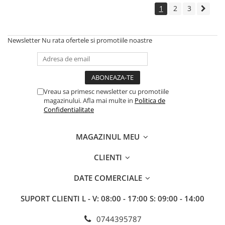
HREAN
1
2
3
Insecticide
Fungicide
PELUZE
HRIȘCĂ
Newsletter
Nu rata ofertele si promotiile noastre
Insecticide
Erbicide
PEPENE GALBEN
IN
Insecticide
Erbicide
PEPENE VERDE
Fungicide
Vreau sa primesc newsletter cu promotiile
Biostimulatori
magazinului. Afla mai multe in
Politica de
Insecticide
Confidentialitate
PEPINIERE
LEGUME
Insecticide
Tratament semințe
MAGAZINUL MEU
Fertilizanți foliari
Fungicide
PIERSIC
CLIENTI
Biostimulatori
Fungicide
Fertilizanți foliari
DATE COMERCIALE
Insecticide
LEGUMINOASE
Acaricide
SUPORT CLIENTI
L - V: 08:00 - 17:00 S: 09:00 - 14:00
Tratament semințe
Biostimulatori
Biostimulatori
0744395787
Fertilizanți foliari