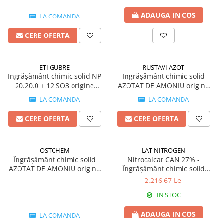
Fungicide
Insecticide
ADAUGA IN COS
LA COMANDA
Insecticide
Biostimulatori
CERE OFERTA
CĂPȘUN
Fertilizanți foliari
CIREȘ
Erbicide
Fungicide
Fungicide
ETI GUBRE
RUSTAVI AZOT
Îngrășământ chimic solid NP
Îngrășământ chimic solid
Insecticide
Insecticide
20.20.0 + 12 SO3 origine
AZOTAT DE AMONIU origine
Acaricide
Biostimulatori
Turcia
Georgia
LA COMANDA
LA COMANDA
Biostimulatori
Fertilizanți foliari
Fertilizanți foliari
Adjuvanți
CERE OFERTA
CERE OFERTA
CARTOF
CITRICE
Erbicide
Fertilizanți foliari
OSTCHEM
LAT NITROGEN
Fungicide
CONIFERE
Îngrășământ chimic solid
Nitrocalcar CAN 27% -
Insecticide
AZOTAT DE AMONIU origine
Îngrășământ chimic solid
Fertilizanți foliari
Ucraina
granulat origine Austria
2.216,67 Lei
Biostimulatori
CONOPIDĂ
Fertilizanți foliari
IN STOC
Insecticide
CASTAN
CUCURBITACEE
ADAUGA IN COS
LA COMANDA