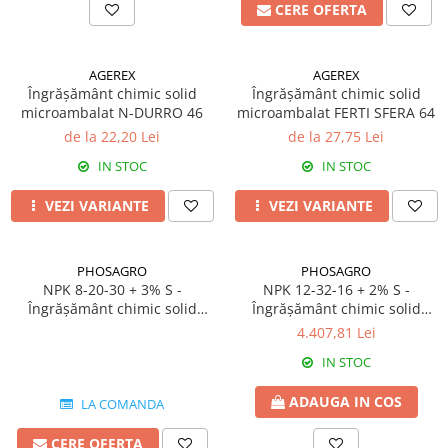
FENICUL
CERE OFERTA
Fungicide
Erbicide
Insecticide
FLOAREA SOARELUI
AGEREX
AGEREX
Biostimulatori
Tratament semințe
Îngrășământ chimic solid
Îngrășământ chimic solid
Fertilizanți foliari
microambalat N-DURRO 46
microambalat FERTI SFERA 64
Semințe
Adjuvanți
de la 22,20 Lei
de la 27,75 Lei
Erbicide
MAZĂRE
IN STOC
IN STOC
Fungicide
Tratament semințe
Insecticide
VEZI VARIANTE
VEZI VARIANTE
Fungicide
Biostimulatori
Insecticide
Fertilizanți foliari
Biostimulatori
PHOSAGRO
PHOSAGRO
Dezinfectant sol
NPK 8-20-30 + 3% S -
NPK 12-32-16 + 2% S -
Fertilizanți foliari
Regulatori de creștere
Îngrășământ chimic solid
Îngrășământ chimic solid
MENTĂ
FLORI ORNAMENTALE
origine Rusia
origine Rusia
4.407,81 Lei
Insecticide
Erbicide
IN STOC
MERIȘOR
FRUCTE DE PĂDURE
ADAUGA IN COS
LA COMANDA
Insecticide
Biostimulatori
MIRODENII
GĂLBENELE
CERE OFERTA