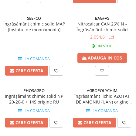
Insecticide
Fertilizanți foliari
Biostimulatori
Adjuvanți
SEEFCO
BAGFAS
Fertilizanți foliari
CEREALE DE PRIMĂVARĂ
Îngrășământ chimic solid MAP
Nitrocalcar CAN 26% N -
Dezinfectant sol
(fosfatul de monoamoniu)
Îngrășământ chimic solid
Erbicide
11.52.0 origine Maroc
granulat origine Turcia
FLORI
2.054,61 Lei
Insecticide
Fungicide
Fertilizanți foliari
IN STOC
Fertilizanți foliari
CEREALE DE TOAMNĂ
ADAUGA IN COS
LA COMANDA
SÂMBUROASE
Erbicide
CERE OFERTA
Fungicide
Insecticide
Insecticide
Fertilizanți foliari
Acaricide
CEREALE PĂIOASE
PHOSAGRO
AGROPOLYCHIM
Biostimulatori
Îngrășământ chimic solid NP
Îngrășământ lichid AZOTAT
Tratament semințe
20-20-0 + 14S origine RU
DE AMONIU (UAN) origine
Fertilizanți foliari
Insecticide
Bulgaria
Adjuvanți
LA COMANDA
LA COMANDA
Biostimulatori
SEMINȚOASE
Fertilizanți foliari
CERE OFERTA
CERE OFERTA
Insecticide
CHIMEN
Acaricide