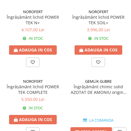
Fertilizanți foliari
Adjuvanți
Adjuvanți
NUC
NOROFERT
NOROFERT
Îngrășământ lichid POWER
Îngrășământ lichid POWER
Pachete tehnologice
Biostimulatori
TEK N+
TEK SOIL+
Regulatori de creștere
Fertilizanți foliari
4.107,00 Lei
3.996,00 Lei
GRÂU DE PRIMĂVARĂ
OLEAGINOASE
IN STOC
IN STOC
Tratament semințe
Insecticide
ADAUGA IN COS
ADAUGA IN COS
Erbicide
OREZ
Fungicide
Insecticide
GRÂU DE TOAMNĂ
Fertilizanți foliari
Tratament semințe
ORZ
NOROFERT
GEMLİK GUBRE
Erbicide
Tratament semințe
Îngrășământ lichid POWER
Îngrășământ chimic solid
Fungicide
TEK COMPLETE
AZOTAT DE AMONIU origine
Fungicide
Insecticide
Turcia
5.550,00 Lei
Insecticide
Biostimulatori
Fertilizanți foliari
IN STOC
Fertilizanți foliari
ORZOAICĂ
ADAUGA IN COS
Dezinfectant sol
LA COMANDA
Tratament semințe
Regulatori de creștere