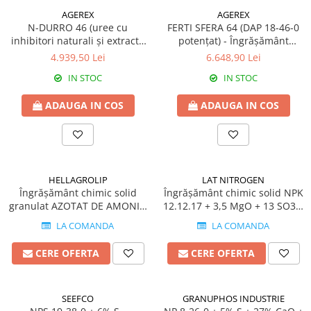
Erbicide
AGEREX
AGEREX
Biostimulatori
CICOARE
N-DURRO 46 (uree cu
FERTI SFERA 64 (DAP 18-46-0
Fertilizanți foliari
inhibitori naturali și extracte
potențat) - Îngrășământ
Insecticide
Adjuvanți
humice) - Îngrășământ chimic
chimic solid
4.939,50 Lei
6.648,90 Lei
CIREȘ
solid
GAZON
IN STOC
IN STOC
Erbicide
Insecticide
Fungicide
ADAUGA IN COS
ADAUGA IN COS
Fertilizanți foliari
Insecticide
GRĂDINI
Biostimulatori
Insecticide
Fertilizanți foliari
Fertilizanti foliari
Adjuvanți
HELLAGROLIP
LAT NITROGEN
GRÂU
CITRICE
Îngrășământ chimic solid
Îngrășământ chimic solid NPK
granulat AZOTAT DE AMONIU
12.12.17 + 3,5 MgO + 13 SO3 +
Tratament semințe
Fertilizanți foliari
origine Grecia
B + Zn origine Austria
Fungicide
LA COMANDA
LA COMANDA
COACĂZ
Insecticide
Erbicide
CERE OFERTA
CERE OFERTA
Biostimulatori
Fungicide
Fertilizanți foliari
Insecticide
GRÂU DE TOAMNĂ
SEEFCO
GRANUPHOS INDUSTRIE
CONIFERE