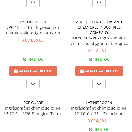
BROCCOLI
CARTOF
Fungicide
Fungicide
Insecticide
Insecticide
LAT NITROGEN
ABU QIR FERTILIZERS AND
Fertilizanți foliari
Biostimulatori
NPK 15-15-15 - Îngrășământ
CHEMICALS INDUSTRIES
COMPANY
chimic solid origine Austria
BUMBAC
Fertilizanți foliari
Uree 46% N - Îngrășământ
3.694,08 Lei
CASTRAVEȚI
Fertilizanți foliari
chimic solid granulat origine
Egipt
CAIS
Fungicide
3.292,26 Lei
Insecticide
IN STOC
IN STOC
Erbicide
Acaricide
Fungicide
ADAUGA IN COS
ADAUGA IN COS
Fertilizanți foliari
Insecticide
CASTRAVEȚI CORNIȘON
Acaricide
Biostimulatori
Insecticide
Fertilizanți foliari
CEAPĂ
EGE GUBRE
LAT NITROGEN
Adjuvanți
Insecticide
Îngrășământ chimic solid NP
Îngrășământ chimic solid NP
CAMELINĂ
16.20.0 + 10% S origine Turcia
20-20-0 + 3S + Zn origine
Biostimulatori
Austria
3.694,08 Lei
Fungicide
Fertilizanți foliari
IN STOC
CÂNEPĂ
CEREALE PĂIOASE