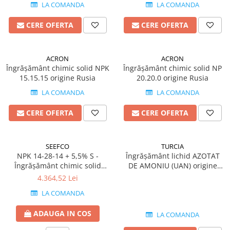
Biostimulatori
LA COMANDA
LA COMANDA
Fungicide
Fertilizanți foliari
Insecticide
CERE OFERTA
CERE OFERTA
LEGUME în câmp
DOVLECEL
Insecticide
Fungicide
LEGUME ÎN SERĂ
ACRON
ACRON
Insecticide
Îngrășământ chimic solid NPK
Îngrășământ chimic solid NP
Insecticide
Dezinfectant sol
15.15.15 origine Rusia
20.20.0 origine Rusia
LEGUME ÎN SPAȚII PROTEJATE
FASOLE
LA COMANDA
LA COMANDA
Insecticide
Tratament semințe
CERE OFERTA
CERE OFERTA
LEGUME RĂDĂCINOASE
Erbicide
Fertilizanți foliari
Fungicide
LEGUMINOASE
Insecticide
SEEFCO
TURCIA
NPK 14-28-14 + 5,5% S -
Îngrășământ lichid AZOTAT
Fertilizanți foliari
Fertilizanți foliari
Îngrășământ chimic solid
DE AMONIU (UAN) origine
FASOLE BOABE DE TOAMNĂ
LUCERNĂ
origine Maroc
Turcia
4.364,52 Lei
Erbicide
Biostimulatori
LA COMANDA
FASOLE BOABE PRIMĂVARĂ
Fertilizanți foliari
ADAUGA IN COS
LA COMANDA
Dezinfectant sol
Erbicide
MĂR