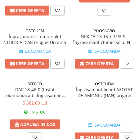
Erbicide
Fungicide
CASTRAVEȚI
CERE OFERTA
DOVLEAC
Fungicide
Insecticide
Insecticide
OSTCHEM
PHOSAGRO
DOVLECEI
Acaricide
Îngrășământ chimic solid
NPK 15.15.15 + 11% S -
Insecticide
NITROCALCAR origine Ucraina
Îngrășământ chimic solid NPK
Fertilizanți foliari
origine Rusia
FASOLE
LA COMANDA
LA COMANDA
Dezinfectant sol
Insecticide
CEAPĂ
CERE OFERTA
CERE OFERTA
Fertilizanți foliari
Erbicide
FASOLE BOABE
Fungicide
SEEFCO
OSTCHEM
Insecticide
Insecticide
DAP 18-46-0 (fosfat
Îngrășământ lichid AZOTAT
FASOLE PĂSTĂI
Fertilizanți foliari
diamoniacal) - Îngrășământ
DE AMONIU (UAN) origine
chimic solid origine Maroc
Ucraina
Insecticide
CEREALE
5.682,09 Lei
FLOAREA SOARELUI
Tratament semințe
IN STOC
Tratament semințe
Erbicide
ADAUGA IN COS
LA COMANDA
Semințe
Fungicide
Fungicide
Biostimulatori
CERE OFERTA