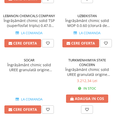
Fertilizanți foliari
Erbicide
MORCOV
GAZON
LEBANON CHEMICALS COMPANY
UZBEKISTAN
Fertilizanți foliari
Îngrășământ chimic solid TSP
Erbicide
Îngrășământ chimic solid
(superfosfat triplu) 0.47.0
MOP 0.0.60 (clorură de
MUR
Insecticide
origine Liban
potasiu) origine UZBEKISTAN
LA COMANDA
LA COMANDA
Fertilizanți foliari
Insecticide
GENȚIANĂ
Fertilizanți foliari
CERE OFERTA
CERE OFERTA
NAPI
Erbicide
GRĂDINI
Biostimulatori
SOCAR
TURKMENHIMIYA STATE
Fertilizanți foliari
Insecticide
Îngrășământ chimic solid
CONCERN
NĂUT
Îngrășământ chimic solid
UREE granulată origine
Fertilizanți foliari
UREE granulată origine
Azerbaidjan
GRÂU
Insecticide
Turkmenistan
3.212,34 Lei
NECTARIN
Tratament semințe
IN STOC
Erbicide
Fungicide
Fungicide
Insecticide
ADAUGA IN COS
LA COMANDA
Insecticide
Acaricide
CERE OFERTA
Biostimulatori
Biostimulatori