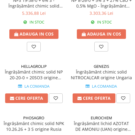
NPS 19-38-0 + 6% S -
NP 8-26-0 + 5% S + 27% CaO +
Tratament semințe
Îngrășământ chimic solid
0,5% MgO - Îngrășământ
Erbicide
Biostimulatori
origine Maroc
chimic solid origine Tunisia
5.336,88 Lei
3.303,36 Lei
Fertilizanți foliari
Fertilizanți foliari
IN STOC
IN STOC
CONOPIDĂ
Dezinfectant sol
Fungicide
ADAUGA IN COS
ADAUGA IN COS
GULII
Insecticide
Insecticide
Fertilizanți foliari
GUTUI
CORIANDRU
Fungicide
Erbicide
HELLAGROLIP
GENEZIS
Biostimulatori
Îngrășământ chimic solid NP
Îngrășământ chimic solid
CUCURBITACEE
Adjuvanți
20-20-0 + 20SO3 origine
NITROCALCAR origine Ungaria
Fungicide
Grecia
HAMEI
LA COMANDA
LA COMANDA
CULTURI FLORICOLE ȘI
Fungicide
ORNAMENTALE
CERE OFERTA
CERE OFERTA
Fertilizanți foliari
Insecticide
LEGUME
CULTURI HORTICOLE
PHOSAGRO
EUROCHEM
Tratament semințe
Fertilizanți foliari
Îngrășământ chimic solid NPK
Îngrășământ lichid AZOTAT
Fungicide
10.26.26 + 3 S origine Rusia
DE AMONIU (UAN) origine
DOVLEAC
Rusia