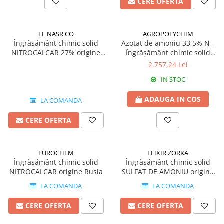
CERE OFERTA
Fungicide
GRÂU SPELTA
Insecticide
Insecticide
OVĂZ
EL NASR CO
AGROPOLYCHIM
GULIE
Fertilizanți foliari
Îngrășământ chimic solid
Azotat de amoniu 33,5% N -
Erbicide
NITROCALCAR 27% origine
Îngrășământ chimic solid
PĂIOASE
EGIPT
origine Bulgaria
Insecticide
2.757,24 Lei
Insecticide
GUTUI
IN STOC
PĂR
Erbicide
ADAUGA IN COS
Fungicide
LA COMANDA
Fungicide
Insecticide
Insecticide
CERE OFERTA
Biostimulatori
Biostimulatori
Fertilizanți foliari
Adjuvanți
Adjuvanți
EUROCHEM
ELIXIR ZORKA
HAMEI
Îngrășământ chimic solid
Îngrășământ chimic solid
PĂSTÂRNAC
NITROCALCAR origine Rusia
SULFAT DE AMONIU origine
Fungicide
Fertilizanți foliari
Serbia
Fertilizanți foliari
LA COMANDA
LA COMANDA
PĂȘUNI
HASMAȚUCHI
CERE OFERTA
CERE OFERTA
Fertilizanți foliari
Erbicide
PĂTRUNJEL