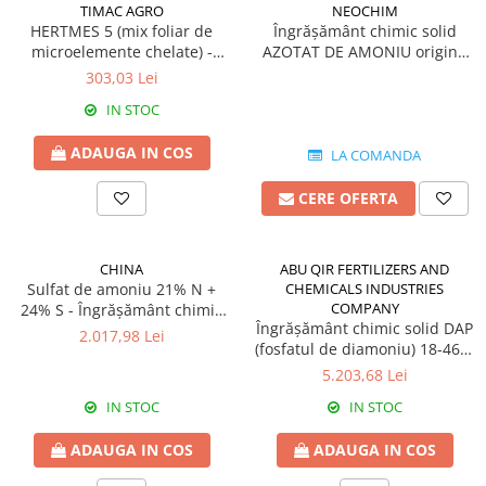
Amelioratori de sol
TIMAC AGRO
NEOCHIM
ARBUȘTI FRUCTIFERI
ARDEI IUTE
HERTMES 5 (mix foliar de
Îngrășământ chimic solid
microelemente chelate) -
AZOTAT DE AMONIU origine
Erbicide
Insecticide
Îngrășământ hidrosolubil
Bulgaria
303,03 Lei
Fungicide
BUMBAC
Insecticide
IN STOC
Fertilizanți foliari
Acaricide
CAIS
ADAUGA IN COS
LA COMANDA
Fertilizanți foliari
Fungicide
ARDEI
CERE OFERTA
Insecticide
Erbicide
Acaricide
Fungicide
Biostimulatori
CHINA
ABU QIR FERTILIZERS AND
Insecticide
Fertilizanți foliari
Sulfat de amoniu 21% N +
CHEMICALS INDUSTRIES
COMPANY
24% S - Îngrășământ chimic
Fertilizanți foliari
Adjuvanți
Îngrășământ chimic solid DAP
solid granulat origine China
2.017,98 Lei
Dezinfectant sol
CĂPȘUN
(fosfatul de diamoniu) 18-46-0
ARPAGIC
origine Egipt
5.203,68 Lei
Fungicide
Erbicide
Insecticide
IN STOC
IN STOC
BOB
Acaricide
ADAUGA IN COS
ADAUGA IN COS
Erbicide
Fertilizanți foliari